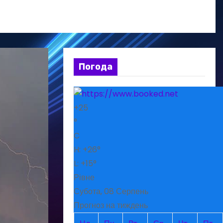
Погода
+
25
°
C
H:
+
26°
L:
+
15°
Рівне
Субота, 08 Серпень
Прогноз на тиждень