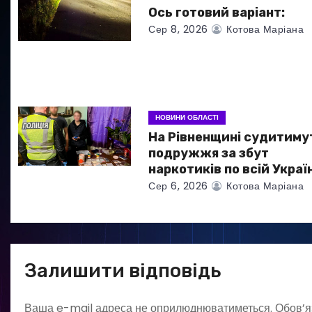
а
Ось готовий варіант:
Сер 8, 2026
Котова Маріана
п
и
с
НОВИНИ ОБЛАСТІ
і
На Рівненщині судитиму
в
подружжя за збут
наркотиків по всій Україн
Сер 6, 2026
Котова Маріана
Залишити відповідь
Ваша e-mail адреса не оприлюднюватиметься.
Обов’я