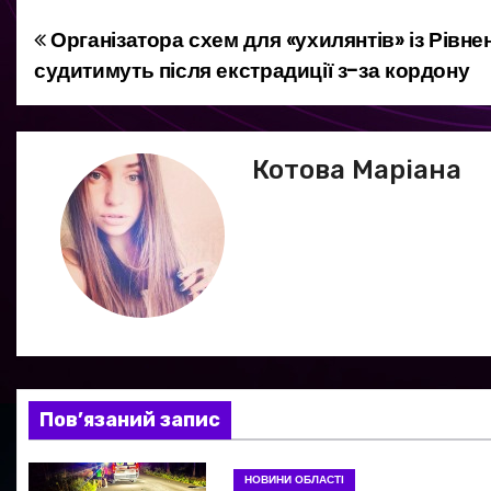
Організатора схем для «ухилянтів» із Рівн
Н
судитимуть після екстрадиції з-за кордону
а
в
Котова Маріана
і
г
а
ц
і
я
Пов’язаний запис
з
НОВИНИ ОБЛАСТІ