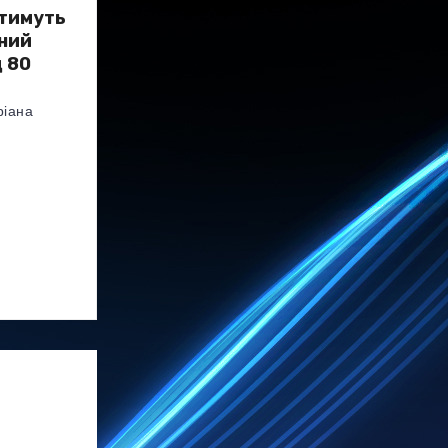
итимуть
нний
д 80
ріана