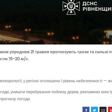
 також упродовж 21 травня прогнозують грози та сильні 
стю 15–20 м/с.
теорології, у регіоні оголошено І рівень небезпечності — ж
годи, уникати перебування поблизу дерев, рекламних конст
прогнозу погоди.