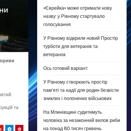
«Єврейка» може отримати нову
назву: у Рівному стартувало
голосування
У Рівному відкрили новий Простір
турботи для ветеранів та
ветеранок
пориви
Ось готовий варіант:
У Рівному створюють простір
пам’яті та надії для родин безвісти
овтий.
зниклих і полонених військових
рукцій та
На Млинівщині судитимуть
чоловіка за незаконний вилов риби
на понад 80 тисяч гривень