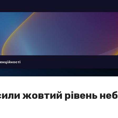
енційності
сили жовтий рівень неб