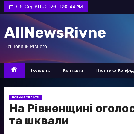
П
Сб. Сер 8th, 2026
12:01:45 PM
е
р
AllNewsRivne
е
й
т
Всі новини Рівного
и
д
о
Головна
Контакти
Політика Конфід
в
м
і
НОВИНИ ОБЛАСТІ
с
На Рівненщині оголо
т
та шквали
у