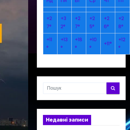
Нд
Пн
Вт
Ср
Чт
Пт
+
2
+
3
+
2
+
2
+
2
+
2
7°
2°
7°
5°
6°
8°
+
11
+
13
+
18
+
10
+
12
+
11°
°
°
°
°
°
Недавні записи