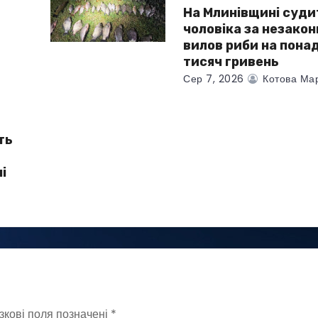
На Млинівщині суд
чоловіка за незако
вилов риби на пона
тисяч гривень
Сер 7, 2026
Котова Ма
ть
і
зкові поля позначені
*