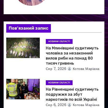
я
з
а
Пов’язаний запис
п
НОВИНИ ОБЛАСТІ
и
На Млинівщині судитимуть
чоловіка за незаконний
с
вилов риби на понад 80
тисяч гривень
і
Сер 7, 2026
Котова Маріана
в
НОВИНИ ОБЛАСТІ
На Рівненщині судитимуть
подружжя за збут
наркотиків по всій Україні
Сер 6, 2026
Котова Маріана