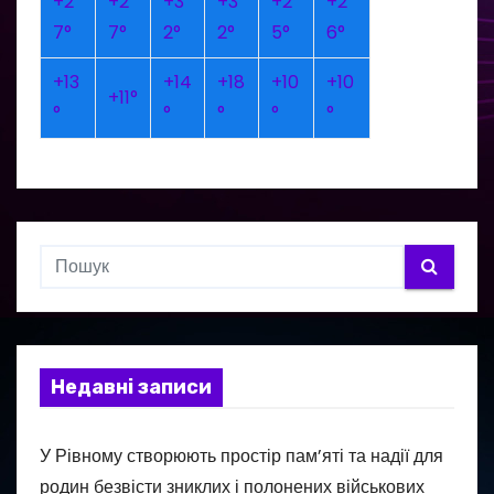
+
2
+
2
+
3
+
3
+
2
+
2
7°
7°
2°
2°
5°
6°
+
13
+
14
+
18
+
10
+
10
+
11°
°
°
°
°
°
Недавні записи
У Рівному створюють простір пам’яті та надії для
родин безвісти зниклих і полонених військових