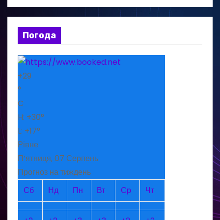
Погода
+
29
°
C
H:
+
30°
L:
+
17°
Рівне
П’ятниця, 07 Серпень
Прогноз на тиждень
Сб
Нд
Пн
Вт
Ср
Чт