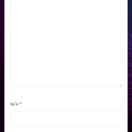
Ім'я
*