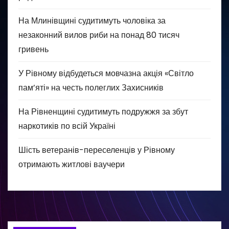
На Млинівщині судитимуть чоловіка за
незаконний вилов риби на понад 80 тисяч
гривень
У Рівному відбудеться мовчазна акція «Світло
пам’яті» на честь полеглих Захисників
На Рівненщині судитимуть подружжя за збут
наркотиків по всій Україні
Шість ветеранів-переселенців у Рівному
отримають житлові ваучери