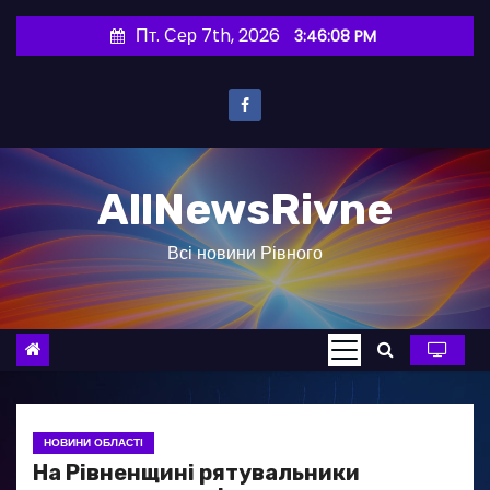
П
Пт. Сер 7th, 2026
3:46:09 PM
е
р
е
й
т
AllNewsRivne
и
д
Всі новини Рівного
о
в
м
і
с
т
у
НОВИНИ ОБЛАСТІ
На Рівненщині рятувальники