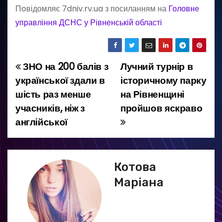
Пoвідомляє 7dniv.rv.ua з посиланням на
Головне
управління ДСНС у Рівненській області
ЗНО на 200 балів з
Лучний турнір в
Н
української здали в
історичному парку
а
шість раз менше
на Рівненщині
учасників, ніж з
пройшов яскраво
в
англійської
і
г
Котова
а
Маріана
ц
і