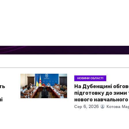
НОВИНИ ОБЛАСТІ
ть
На Дубенщині обго
підготовку до зими 
і
нового навчального
Сер 6, 2026
Котова Ма