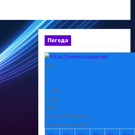
Погода
+
38
°
C
H:
+
39°
L:
+
23°
Рівне
Четвер, 06 Серпень
Прогноз на тиждень