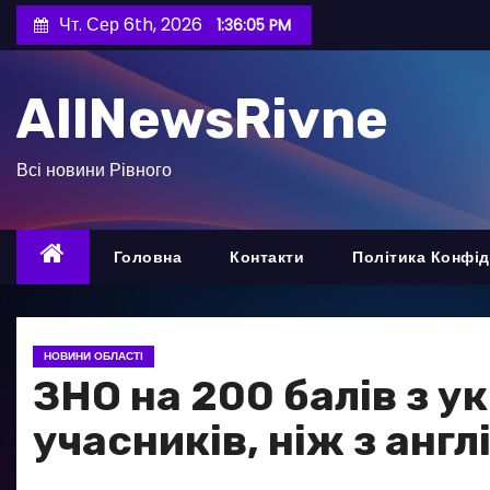
П
Чт. Сер 6th, 2026
1:36:06 PM
е
р
AllNewsRivne
е
й
т
Всі новини Рівного
и
д
о
Головна
Контакти
Політика Конфід
в
м
і
НОВИНИ ОБЛАСТІ
с
ЗНО на 200 балів з у
т
учасників, ніж з англ
у