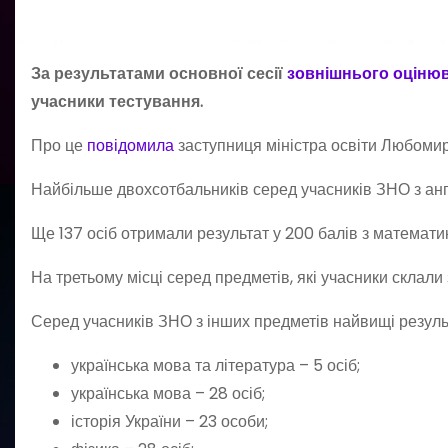
За результатами основної сесії
зовнішнього оціню
учасники тестування.
Про це
повідомила
заступниця міністра освіти Любомир
Найбільше двохсотбальників серед учасників ЗНО з англ
Ще 137 осіб отримали результат у 200 балів з математи
На третьому місці серед предметів, які учасники склали 
Серед учасників ЗНО з інших предметів найвищі резуль
українська мова та література – 5 осіб;
українська мова – 28 осіб;
історія України – 23 особи;