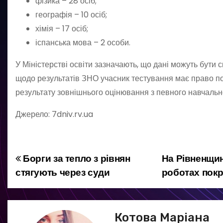
фізика – 28 осіб;
географія – 10 осіб;
хімія – 17 осіб;
іспанська мова – 2 особи.
У Міністерстві освіти зазначають, що дані можуть бути 
щодо результатів ЗНО учасник тестування має право п
результату зовнішнього оцінювання з певного навчальн
Джерело: 7dniv.rv.ua
Борги за тепло з рівнян
На Рівненщи
Н
стягують через суди
роботах покр
а
в
Котова Маріана