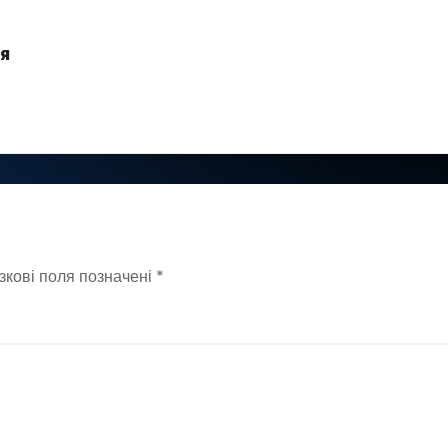
я
зкові поля позначені
*