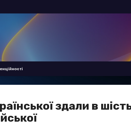
енційності
країнської здали в шіст
ійської