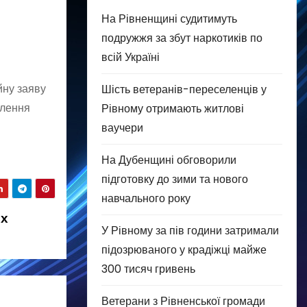
На Рівненщині судитимуть
подружжя за збут наркотиків по
всій Україні
йну заяву
Шість ветеранів-переселенців у
влення
Рівному отримають житлові
ваучери
На Дубенщині обговорили
підготовку до зими та нового
навчального року
их
У Рівному за пів години затримали
підозрюваного у крадіжці майже
300 тисяч гривень
Ветерани з Рівненської громади