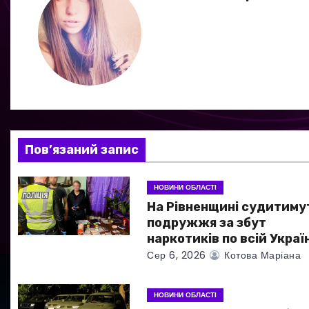
і
г
а
ц
і
я
Пов’язаний запис
з
НОВИНИ ОБЛАСТІ
а
На Рівненщині судитиму
подружжя за збут
п
наркотиків по всій Україн
Сер 6, 2026
Котова Маріана
и
с
НОВИНИ ОБЛАСТІ