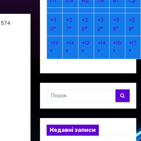
Пт
Сб
Нд
Пн
Вт
Ср
+
3
+
2
+
2
+
3
+
3
+
2
 574
0°
7°
6°
2°
5°
9°
+
17
+
14
+
12
+
14
+
16
+
17
°
°
°
°
°
°
Недавні записи