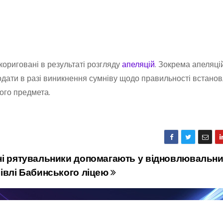
скориговані в результаті розгляду
апеляцій
. Зокрема апеляці
одати в разі виникнення сумніву щодо правильності встано
ого предмета.
ні рятувальники допомагають у відновлювальн
івлі Бабинського ліцею