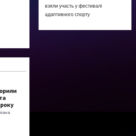
взяли участь у фестивалі
адаптивного спорту
ворили
та
 року
ріана