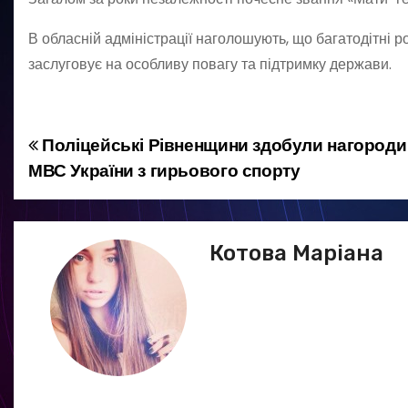
В обласній адміністрації наголошують, що багатодітні 
заслуговує на особливу повагу та підтримку держави.
Поліцейські Рівненщини здобули нагороди
Н
МВС України з гирьового спорту
а
в
Котова Маріана
і
г
а
ц