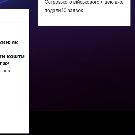
Острозького військового ліцею вже
подали 10 заявок
жки: як
ти кошти
га»
ріана