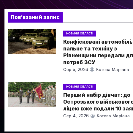
і
я
Пов’язаний запис
з
НОВИНИ ОБЛАСТІ
а
Конфісковані автомобілі,
пальне та техніку з
п
Рівненщини передали дл
потреб ЗСУ
и
Сер 5, 2026
Котова Маріана
с
НОВИНИ ОБЛАСТІ
і
Перший набір дівчат: до
в
Острозького військовог
ліцею вже подали 10 зая
Сер 4, 2026
Котова Маріана