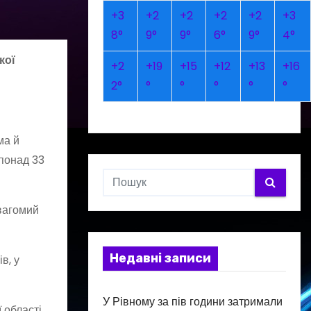
+
3
+
2
+
2
+
2
+
2
+
3
8°
9°
9°
6°
9°
4°
кої
+
2
+
19
+
15
+
12
+
13
+
16
2°
°
°
°
°
°
ма й
понад 33
вагомий
Недавні записи
в, у
У Рівному за пів години затримали
 області.