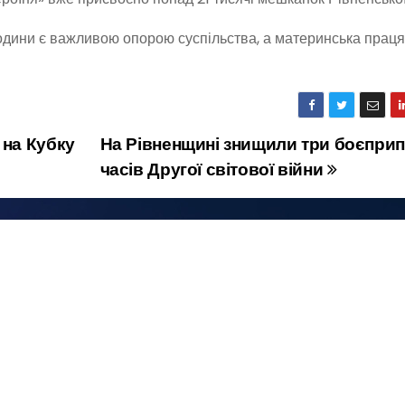
родини є важливою опорою суспільства, а материнська праця
 на Кубку
На Рівненщині знищили три боєпри
часів Другої світової війни