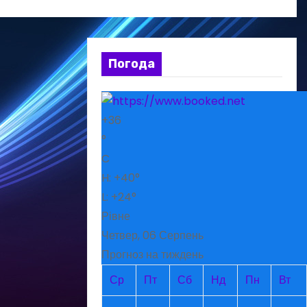
Погода
+
36
°
C
H:
+
40°
L:
+
24°
Рівне
Четвер, 06 Серпень
Прогноз на тиждень
Ср
Пт
Сб
Нд
Пн
Вт