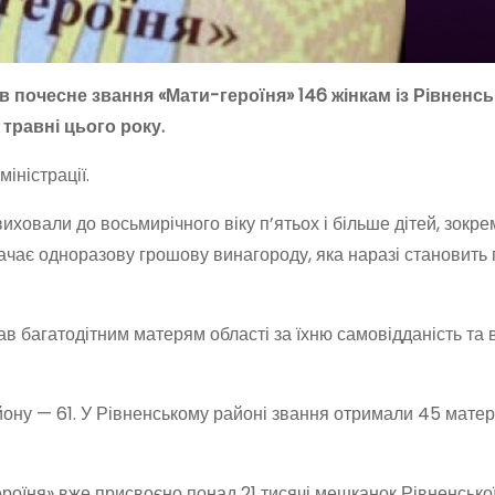
почесне звання «Мати-героїня» 146 жінкам із Рівненсь
 травні цього року.
іністрації.
ховали до восьмирічного віку п’ятьох і більше дітей, зокре
чає одноразову грошову винагороду, яка наразі становить 
 багатодітним матерям області за їхню самовідданість та 
ону — 61. У Рівненському районі звання отримали 45 матері
оїня» вже присвоєно понад 21 тисячі мешканок Рівненської