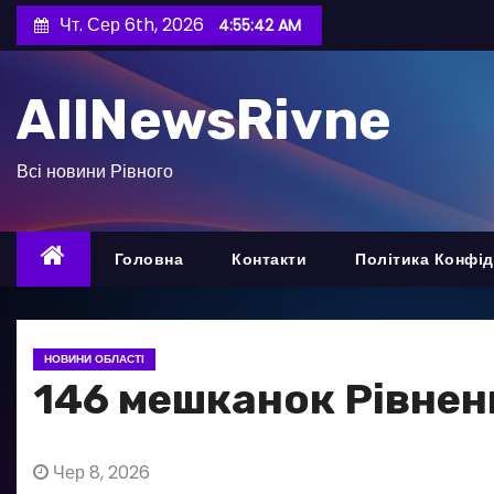
П
Чт. Сер 6th, 2026
4:55:44 AM
е
р
AllNewsRivne
е
й
т
Всі новини Рівного
и
д
о
Головна
Контакти
Політика Конфід
в
м
і
НОВИНИ ОБЛАСТІ
с
146 мешканок Рівнен
т
у
Чер 8, 2026