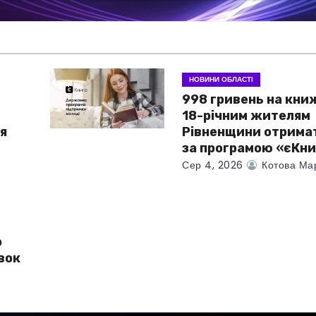
НОВИНИ ОБЛАСТІ
998 гривень на кни
18-річним жителям
я
Рівненщини отрима
за програмою «єКни
Сер 4, 2026
Котова Ма
о
вок