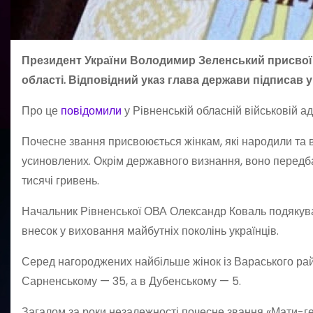
Президент України Володимир Зеленський присвоїв 
області. Відповідний указ глава держави підписав у
Про це
повідомили
у Рівненській обласній військовій адм
Почесне звання присвоюється жінкам, які народили та ви
усиновлених. Окрім державного визнання, воно передба
тисячі гривень.
Начальник Рівненської ОВА Олександр Коваль подякував
внесок у виховання майбутніх поколінь українців.
Серед нагороджених найбільше жінок із Вараського рай
Сарненському — 35, а в Дубенському — 5.
Загалом за роки незалежності почесне звання «Мати-гер