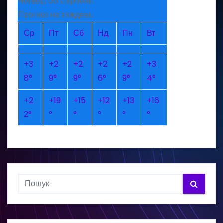
Четвер, 06 Серпень
Прогноз на тиждень
Ср
Пт
Сб
Нд
Пн
Вт
+
3
+
2
+
2
+
2
+
2
+
3
8°
9°
9°
6°
9°
4°
+
2
+
19
+
15
+
12
+
13
+
16
2°
°
°
°
°
°