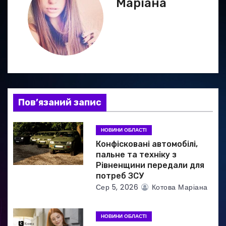
Маріана
ц
і
я
з
а
Пов’язаний запис
п
НОВИНИ ОБЛАСТІ
и
Конфісковані автомобілі,
пальне та техніку з
с
Рівненщини передали для
потреб ЗСУ
і
Сер 5, 2026
Котова Маріана
в
НОВИНИ ОБЛАСТІ