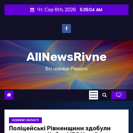
П
Чт. Сер 6th, 2026
5:39:05 AM
е
р
е
й
т
AllNewsRivne
и
д
Всі новини Рівного
о
в
м
і
с
т
у
НОВИНИ ОБЛАСТІ
Поліцейські Рівненщини здобули