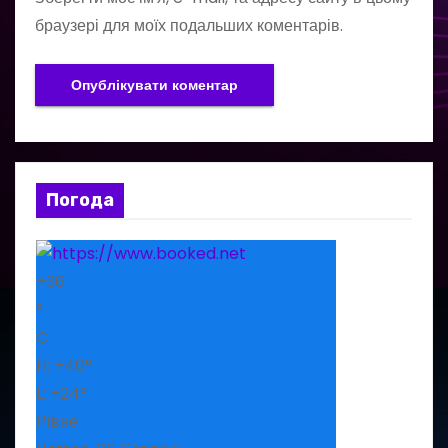
браузері для моїх подальших коментарів.
Погода
+
36
°
C
H:
+
40°
L:
+
24°
Рівне