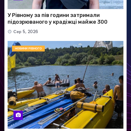
У Рівному за пів години затримали
підозрюваного у крадіжці майже 300
тисяч гривень
Сер 5, 2026
НОВИНИ РІВНОГО