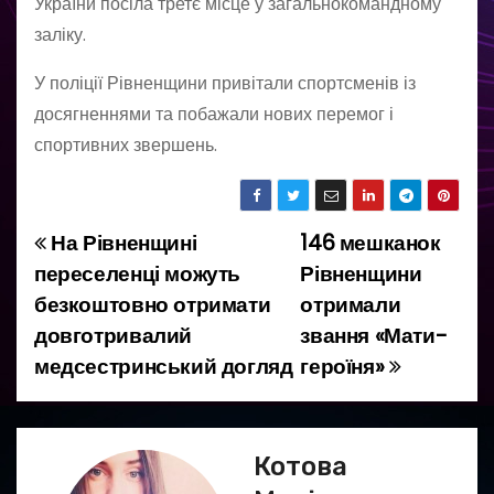
України посіла третє місце у загальнокомандному
заліку.
У поліції Рівненщини привітали спортсменів із
досягненнями та побажали нових перемог і
спортивних звершень.
На Рівненщині
146 мешканок
Н
переселенці можуть
Рівненщини
а
безкоштовно отримати
отримали
довготривалий
звання «Мати-
в
медсестринський догляд
героїня»
і
г
Котова
а