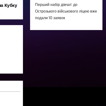
Перший набір дівчат: до
на Кубку
Острозького військового ліцею вже
подали 10 заявок