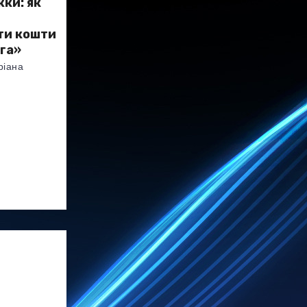
жки: як
ти кошти
га»
ріана