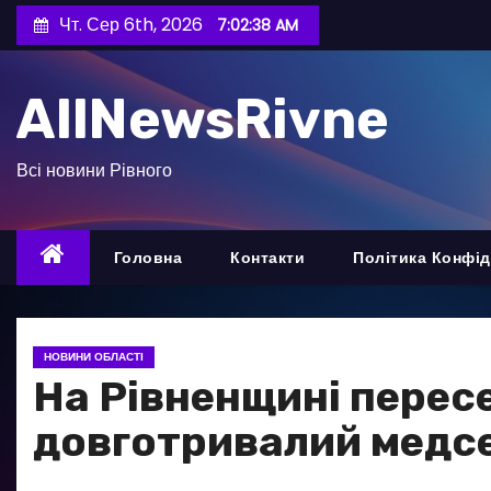
П
Чт. Сер 6th, 2026
7:02:39 AM
е
р
AllNewsRivne
е
й
т
Всі новини Рівного
и
д
о
Головна
Контакти
Політика Конфід
в
м
і
НОВИНИ ОБЛАСТІ
с
На Рівненщині перес
т
довготривалий медс
у