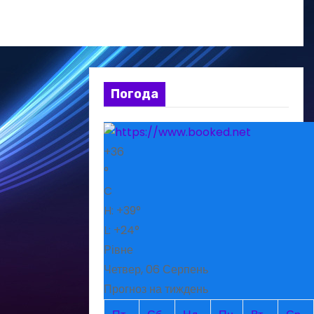
Погода
+
36
°
C
H:
+
39°
L:
+
24°
Рівне
Четвер, 06 Серпень
Прогноз на тиждень