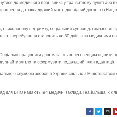
нутися до медичного працівника у транзитному пункті або в
равлення до закладу, який має відповідний договір із Нац
, психологічну підтримку, соціальний супровід, тимчасове 
лість перебування становить до 30 днів, а за медичними п
Соціальні працівники допомагають переселенцям оцінити п
ими, знайти житло та сформувати подальший план адаптації.
нальною службою здоров’я України спільно з Міністерством
д для ВПО надають 194 медичні заклади, і найбільша їх кіль