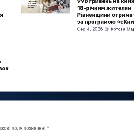
998 гривень на кни
18-річним жителям
я
Рівненщини отрима
за програмою «єКни
Сер 4, 2026
Котова Ма
о
вок
зкові поля позначені
*