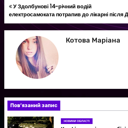
У Здолбунові 14-річний водій
Н
електросамоката потрапив до лікарні після 
а
в
Котова Маріана
і
г
а
ц
і
я
Пов’язаний запис
з
НОВИНИ ОБЛАСТІ