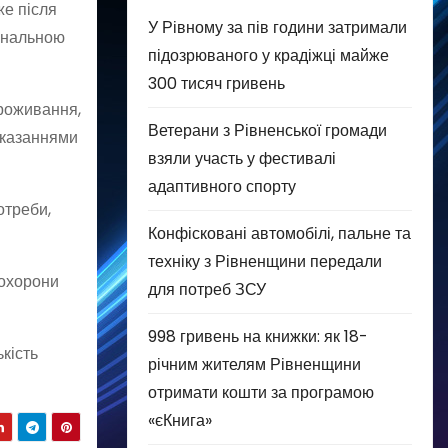
же після
У Рівному за пів години затримали
іональною
підозрюваного у крадіжці майже
300 тисяч гривень
проживання,
Ветерани з Рівненської громади
оказаннями
взяли участь у фестивалі
адаптивного спорту
отреби,
Конфісковані автомобілі, пальне та
техніку з Рівненщини передали
 охорони
для потреб ЗСУ
998 гривень на книжки: як 18-
кість
річним жителям Рівненщини
отримати кошти за програмою
«єКнига»