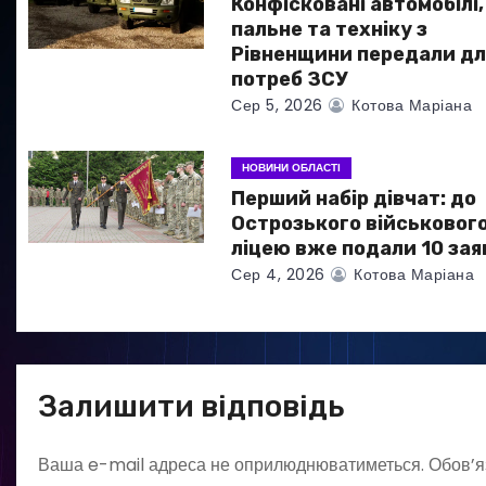
а
Конфісковані автомобілі,
пальне та техніку з
п
Рівненщини передали дл
потреб ЗСУ
и
Сер 5, 2026
Котова Маріана
с
НОВИНИ ОБЛАСТІ
і
Перший набір дівчат: до
в
Острозького військовог
ліцею вже подали 10 зая
Сер 4, 2026
Котова Маріана
Залишити відповідь
Ваша e-mail адреса не оприлюднюватиметься.
Обов’я