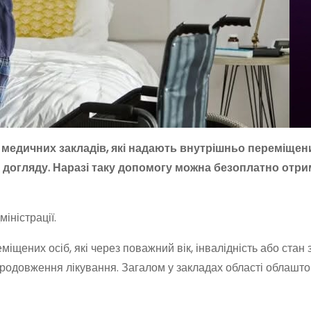
тю медичних закладів, які надають внутрішньо переміще
догляду. Наразі таку допомогу можна безоплатно отрим
іністрації.
щених осіб, які через поважний вік, інвалідність або стан 
продовження лікування. Загалом у закладах області облашт