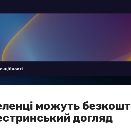
енційності
еленці можуть безкош
естринський догляд