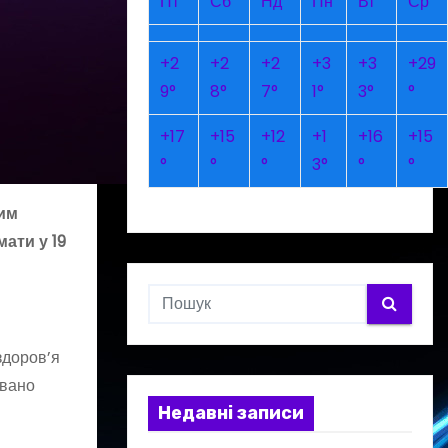
Пт
Сб
Нд
Пн
Вт
Ср
+
2
+
2
+
2
+
3
+
3
+
29
9°
8°
7°
1°
3°
°
+
17
+
15
+
12
+
1
+
16
+
15
°
°
°
3°
°
°
ним
ати у 19
здоров’я
овано
Недавні записи