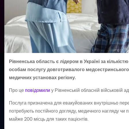
Рівненська область є лідером в Україні за кількіс
особам послугу довготривалого медсестринського 
медичних установах регіону.
Про це
повідомили
у Рівненській обласній військовій адм
Послуга призначена для евакуйованих внутрішньо перемі
потребують постійного догляду, медичного нагляду чи 
майже 200 місць для таких пацієнтів.