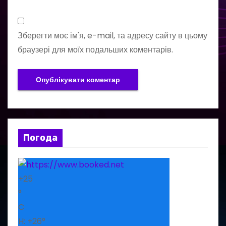
Зберегти моє ім'я, e-mail, та адресу сайту в цьому
браузері для моїх подальших коментарів.
Погода
+
25
°
C
H:
+
26°