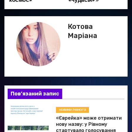
г
а
Котова
ц
Маріана
і
я
з
а
Пов’язаний запис
п
и
НОВИНИ РІВНОГО
«Єврейка» може отримати
с
нову назву: у Рівному
стартувало голосування