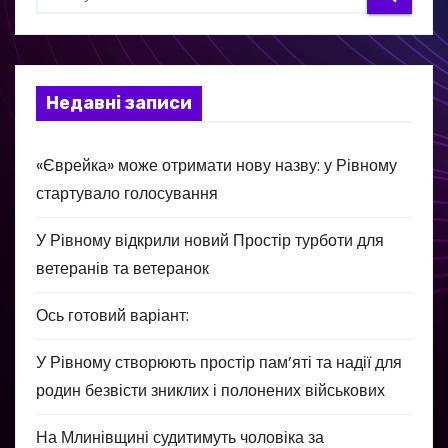
Недавні записи
«Єврейка» може отримати нову назву: у Рівному
стартувало голосування
У Рівному відкрили новий Простір турботи для
ветеранів та ветеранок
Ось готовий варіант:
У Рівному створюють простір пам’яті та надії для
родин безвісти зниклих і полонених військових
На Млинівщині судитимуть чоловіка за