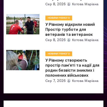
і
Сер 8, 2026
Котова Маріана
в
НОВИНИ РІВНОГО
У Рівному відкрили новий
Простір турботи для
ветеранів та ветеранок
Сер 8, 2026
Котова Маріана
НОВИНИ РІВНОГО
У Рівному створюють
простір пам’яті та надії для
родин безвісти зниклих і
полонених військових
Сер 7, 2026
Котова Маріана