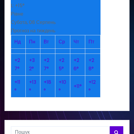
L:
+
15°
Рівне
Субота, 08 Серпень
Прогноз на тиждень
Нд
Пн
Вт
Ср
Чт
Пт
+
2
+
3
+
2
+
2
+
2
+
2
7°
2°
7°
5°
6°
8°
+
11
+
13
+
18
+
10
+
12
+
11°
°
°
°
°
°