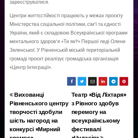
зареєструватися.
Центри життєстійкості працюють у межах проєкту
Міністерства соціальної політики, сім’ї та єдності
України, який є складовою Всеукраїнської програми
ментального здоров’я «Ти як?» Першої леді Олени
Зеленської. У Рівненській міській територіальній
громаді проєкт реалізує громадська організація
«Центр Інтеграції».
Вихованці
Театр «Від Ліхтаря»
Н
Рівненського центру
з Рівного здобув
а
творчості здобули
перемогу на
шість нагород на
всеукраїнському
в
конкурсі «Мирний
фестивалі
і
космос»
«Чудасія»