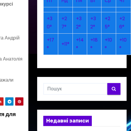
Пт
Нд
Пн
Вт
Ср
Чт
нкурсі
+
3
+
2
+
3
+
3
+
2
+
2
0°
7°
2°
2°
5°
6°
та Андрій
+
17
+
14
+
18
+
10
+
10
+
11°
°
°
°
°
°
а Анатолія
бажали
тя для
Недавні записи