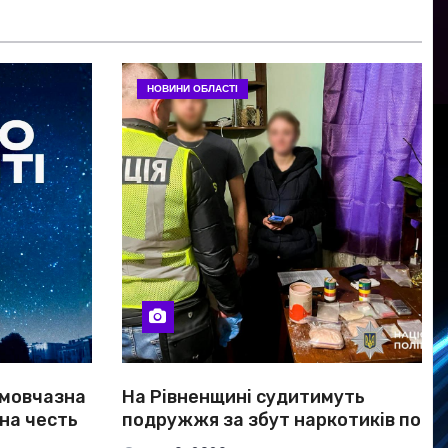
НОВИНИ ОБЛАСТІ
 мовчазна
На Рівненщині судитимуть
 на честь
подружжя за збут наркотиків по
всій Україні