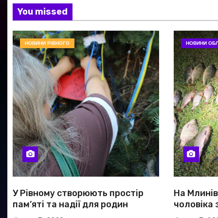
You missed
НОВИНИ РІВНОГО
НОВИНИ ОБЛ
У Рівному створюють простір
На Млині
пам’яті та надії для родин
чоловіка 
безвісти зниклих і полонених
риби на п