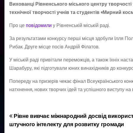
Вихованці Рівненського міського центру творчості
технічної творчості учнів та студентів «Мирний ко
Про це
повідомили
у Рівненській міській раді.
За результатами конкурсу перші місця здобули Ілля По
Рибак. Друге місце посів Андрій Філатов.
У міській раді привітали переможців, а також їхніх на
Шарабуру, які підготували юних винахідників до конкурс
Попереду на призерів чекає фінал Всеукраїнського кон
натхнення, нових творчих ідей та успішного виступу на 
Рівне вивчає міжнародний досвід викорис
Н
штучного інтелекту для розвитку громади
а