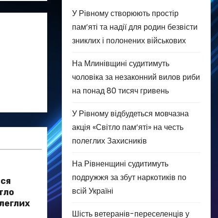
У Рівному створюють простір
пам’яті та надії для родин безвісти
зниклих і полонених військових
На Млинівщині судитимуть
чоловіка за незаконний вилов риби
на понад 80 тисяч гривень
У Рівному відбудеться мовчазна
акція «Світло пам’яті» на честь
полеглих Захисників
На Рівненщині судитимуть
подружжя за збут наркотиків по
ься
всій Україні
тло
олеглих
Шість ветеранів-переселенців у