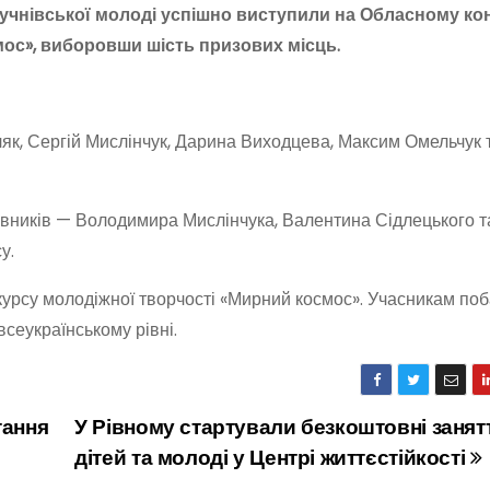
 учнівської молоді успішно виступили на Обласному ко
смос», виборовши шість призових місць.
ляк, Сергій Мислінчук, Дарина Виходцева, Максим Омельчук 
ставників — Володимира Мислінчука, Валентина Сідлецького т
у.
курсу молодіжної творчості «Мирний космос». Учасникам по
всеукраїнському рівні.
тання
У Рівному стартували безкоштовні занят
дітей та молоді у Центрі життєстійкості