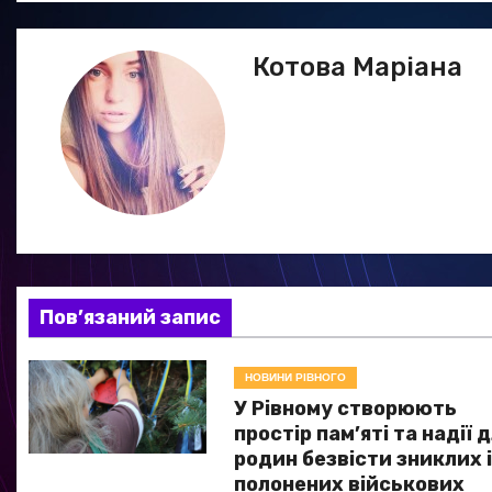
в
Котова Маріана
і
г
а
ц
і
я
Пов’язаний запис
з
НОВИНИ РІВНОГО
а
У Рівному створюють
простір пам’яті та надії 
п
родин безвісти зниклих 
полонених військових