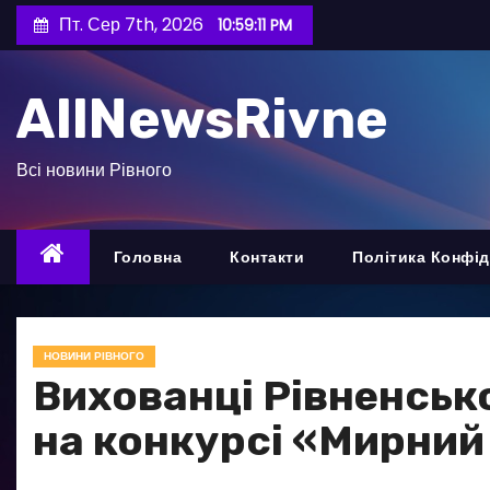
П
Пт. Сер 7th, 2026
10:59:12 PM
е
р
AllNewsRivne
е
й
т
Всі новини Рівного
и
д
о
Головна
Контакти
Політика Конфід
в
м
і
НОВИНИ РІВНОГО
с
Вихованці Рівненськ
т
на конкурсі «Мирний
у