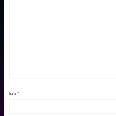
Ім'я
*