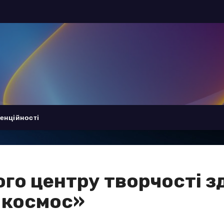
енційності
ого центру творчості з
 космос»