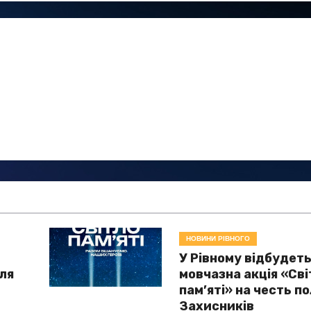
НОВИНИ РІВНОГО
У Рівному відбудет
для
мовчазна акція «Сві
і
пам’яті» на честь п
Захисників