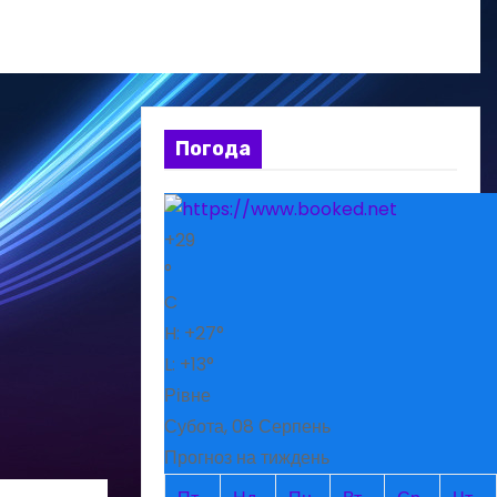
Погода
+
29
°
C
H:
+
27°
L:
+
13°
Рівне
Субота, 08 Серпень
Прогноз на тиждень