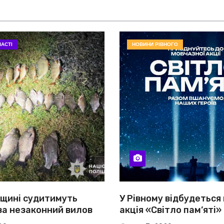
АСТІ
НОВИНИ РІВНОГО
вщині судитимуть
У Рівному відбудеться
за незаконний вилов
акція «Світло пам’яті»
онад 80 тисяч гривень
полеглих Захисників