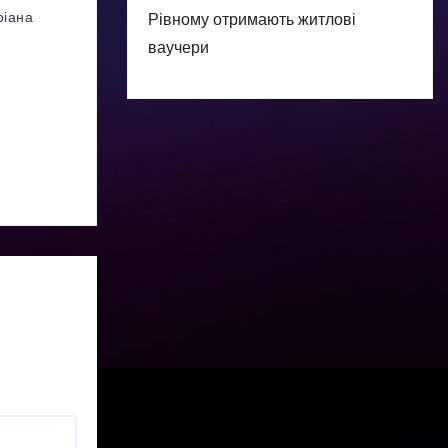
ріана
Рівному отримають житлові
ваучери