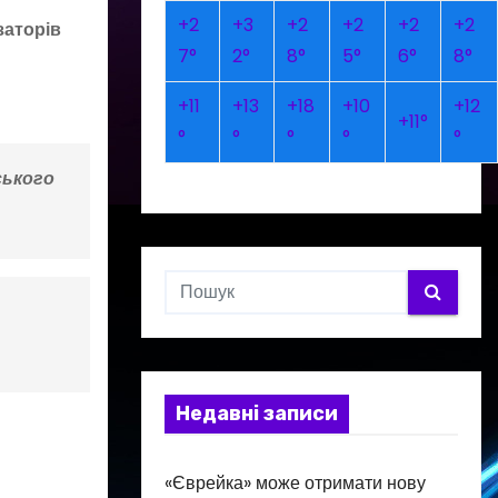
+
2
+
3
+
2
+
2
+
2
+
2
заторів
7°
2°
8°
5°
6°
8°
+
11
+
13
+
18
+
10
+
12
+
11°
°
°
°
°
°
ського
Недавні записи
«Єврейка» може отримати нову