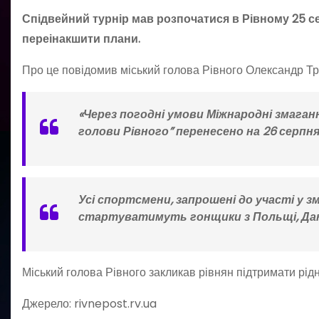
Спідвейний турнір мав розпочатися в Рівному 25 се
переінакшити плани.
Про це повідомив міський голова Рівного Олександр Тр
«Через погодні умови Міжнародні змаганн
голови Рівного” перенесено на 26 серпня 
Усі спортсмени, запрошені до участі у 
стартуватимуть гонщики з Польщі, Данії
Міський голова Рівного закликав рівнян підтримати рідн
Джерело: rivnepost.rv.ua