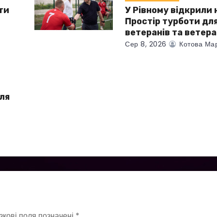
ти
У Рівному відкрили
Простір турботи дл
ветеранів та ветер
Сер 8, 2026
Котова Ма
для
і
зкові поля позначені
*