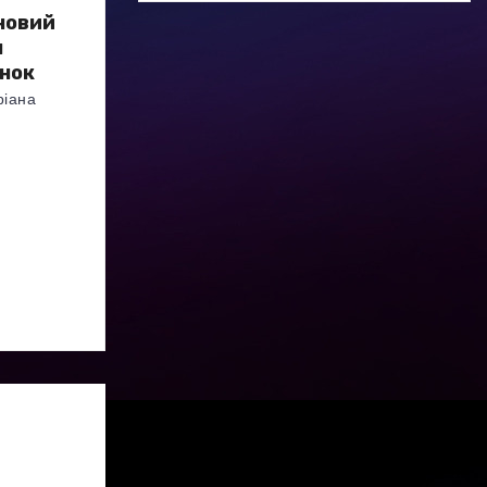
 новий
я
анок
ріана