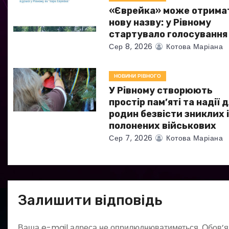
з
«Єврейка» може отрима
а
нову назву: у Рівному
стартувало голосування
п
Сер 8, 2026
Котова Маріана
и
НОВИНИ РІВНОГО
с
У Рівному створюють
простір пам’яті та надії 
і
родин безвісти зниклих 
полонених військових
в
Сер 7, 2026
Котова Маріана
Залишити відповідь
Ваша e-mail адреса не оприлюднюватиметься.
Обов’я