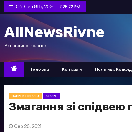
П
Сб. Сер 8th, 2026
2:28:24 PM
е
р
AllNewsRivne
е
й
т
Всі новини Рівного
и
д
о
Головна
Контакти
Політика Конфід
в
м
і
НОВИНИ РІВНОГО
СПОРТ
с
Змагання зі спідвею
т
у
Сер 26, 2021