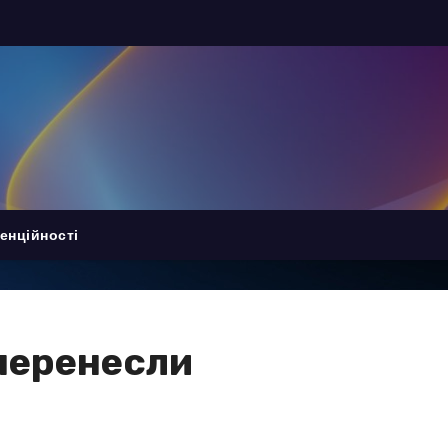
енційності
 перенесли