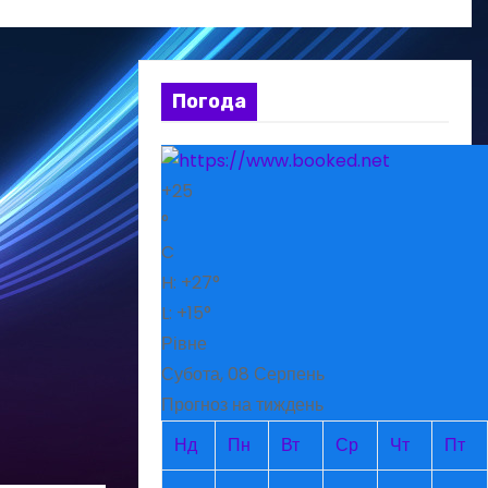
Погода
+
25
°
C
H:
+
27°
L:
+
15°
Рівне
Субота, 08 Серпень
Прогноз на тиждень
Нд
Пн
Вт
Ср
Чт
Пт