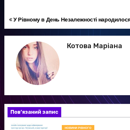
У Рівному в День Незалежності народилося
Н
а
в
Котова Маріана
і
г
а
ц
і
Пов’язаний запис
я
НОВИНИ РІВНОГО