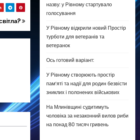
назву: у Рівному стартувало
голосування
 світла?
У Рівному відкрили новий Простір
турботи для ветеранів та
ветеранок
Ось готовий варіант:
У Рівному створюють простір
пам’яті та надії для родин безвісти
зниклих і полонених військових
На Млинівщині судитимуть
чоловіка за незаконний вилов риби
на понад 80 тисяч гривень