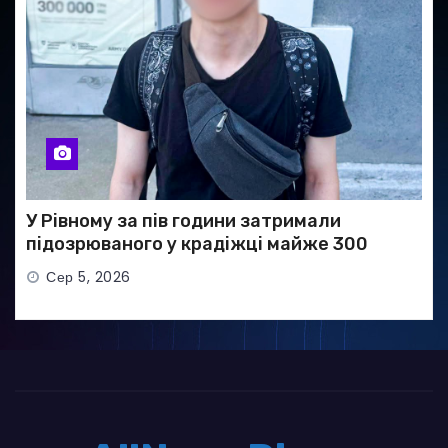
У Рівному за пів години затримали
підозрюваного у крадіжці майже 300
тисяч гривень
Сер 5, 2026