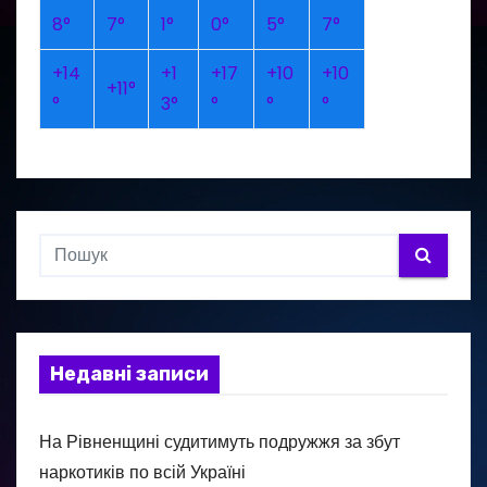
8°
7°
1°
0°
5°
7°
+
14
+
1
+
17
+
10
+
10
+
11°
°
3°
°
°
°
Недавні записи
На Рівненщині судитимуть подружжя за збут
наркотиків по всій Україні