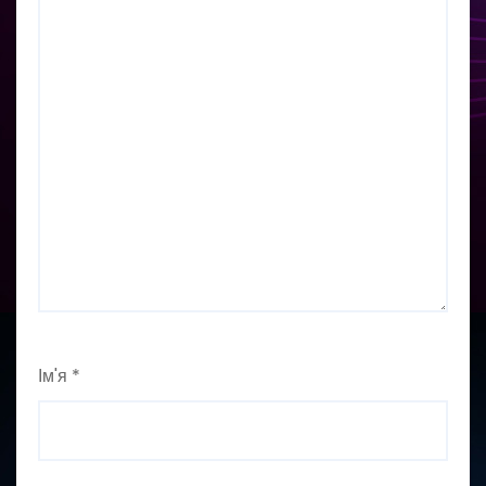
Ім'я
*