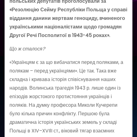
польських депутатів проголосували за
«Резолюцію Сейму Республіки Польща у справі
віддання данини жертвам геноциду, вчиненого
українськими націоналістами щодо громадян
Другої Речі Посполитої в 1943-45 роках».
Що ж сталося?
«Українцям є за що вибачатися перед поляками, а
полякам – перед українцями». Це так. Така вже
складна і кривава історія співіснування наших
народів. Волинська трагедія 1943 р. лише один із
епізодів жорстокого протистояння українців і
поляків. На думку професора Миколи Кучерепи
було кілька причин конфлікту. Першою була
драматична історія українських земель у складі
Польщі в XIV–XVIІI ст., віковий тягар взаємних