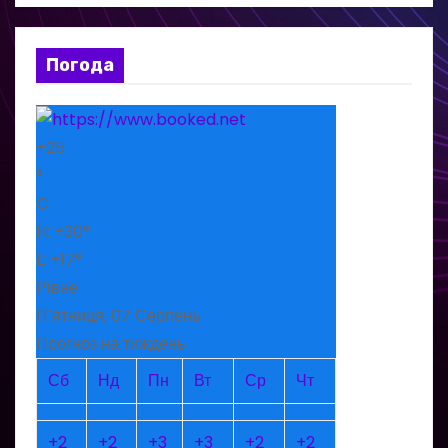
Погода
+
25
°
C
H:
+
30°
L:
+
17°
Рівне
П’ятниця, 07 Серпень
Прогноз на тиждень
Сб
Нд
Пн
Вт
Ср
Чт
+
2
+
2
+
3
+
3
+
2
+
2