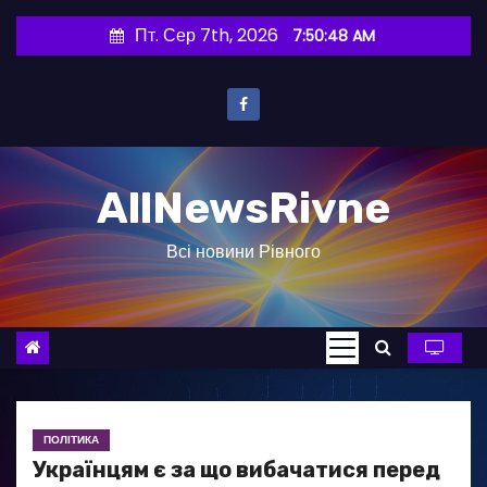
П
Пт. Сер 7th, 2026
7:50:49 AM
е
р
е
й
т
AllNewsRivne
и
д
Всі новини Рівного
о
в
м
і
с
т
у
ПОЛІТИКА
Українцям є за що вибачатися перед