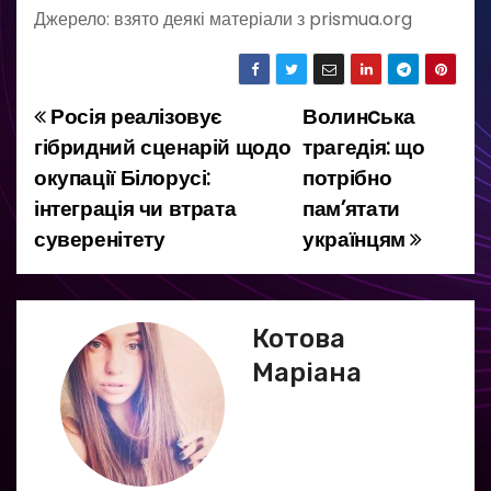
Джерело: взято деякі матеріали з prismua.org
Росія реалізовує
Волинcька
Н
гібридний сценарій щодо
трагедія: що
а
окупації Білорусі:
потрібно
інтеграція чи втрата
пам’ятати
в
суверенітету
українцям
і
г
Котова
а
Маріана
ц
і