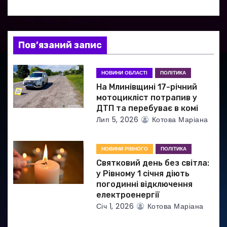
я
з
а
Пов’язаний запис
п
НОВИНИ ОБЛАСТІ
ПОЛІТИКА
и
На Млинівщині 17-річний
мотоцикліст потрапив у
с
ДТП та перебуває в комі
Лип 5, 2026
Котова Маріана
і
в
НОВИНИ РІВНОГО
ПОЛІТИКА
Святковий день без світла:
у Рівному 1 січня діють
погодинні відключення
електроенергії
Січ 1, 2026
Котова Маріана