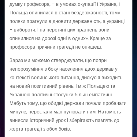
думку професора, – в умовах окупації і Україна, і
Польща опинилися в стані бездержавності, тому
поляки прагнули відновити державність, а українці
– вибороти. І на перетині цих прагнень вони
опинилися на дорозі одні в одних». Краще за
професора причини трагедії не опишеш.
Зараз ми можемо стверджувати, що попри
непорозуміння з боку населення двох держав у
контексті волинського питання, дискусія виходить
на новий позитивний рівень. І між Польщею та
Україною політичні стосунки більш емпатичні.
Мабуть тому, що обидві держави почали пробачати
минуле, перестали маніпулювати ним. Натомість
винесли історичний урок і зберігають пам’ять до
жертв трагедії з обох боків.