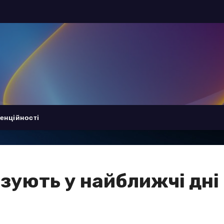
енційності
зують у найближчі дні