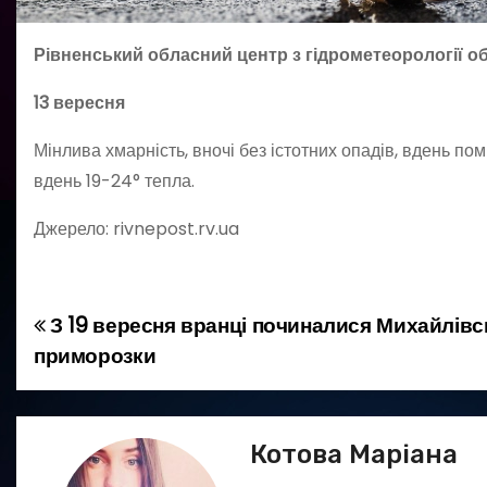
Рівненський обласний центр з гідрометеорології 
13 вересня
Мінлива хмарність, вночі без істотних опадів, вдень по
вдень 19-24° тепла.
Джерело: rivnepost.rv.ua
З 19 вересня вранці починалися Михайлівс
Н
приморозки
а
в
Котова Маріана
і