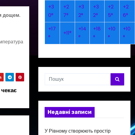
+
3
+
2
+
3
+
3
+
2
+
2
0°
7°
2°
2°
5°
6°
м дощем.
+
17
+
14
+
18
+
10
+
10
+
11°
°
°
°
°
°
Температура
 чекає
Недавні записи
У Рівному створюють простір