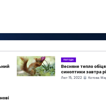
ПОГОДА
ьний
Весняне тепло обіц
синоптики завтра р
Лют 15, 2022
Котова Ма
нові