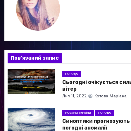
г
а
ц
і
я
Пов’язаний запис
з
ПОГОДА
а
Сьогодні очікується сил
вітер
п
Лип 11, 2022
Котова Маріана
и
НОВИНИ УКРАЇНИ
ПОГОДА
с
Синоптики прогнозують 
погодні аномалії
і