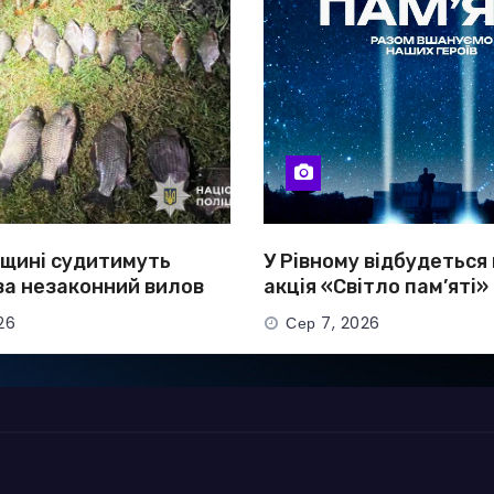
вщині судитимуть
У Рівному відбудеться
за незаконний вилов
акція «Світло пам’яті»
онад 80 тисяч гривень
полеглих Захисників
26
Сер 7, 2026