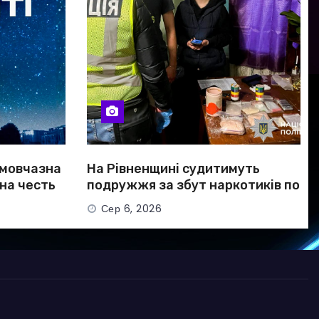
 мовчазна
На Рівненщині судитимуть
 на честь
подружжя за збут наркотиків по
всій Україні
Сер 6, 2026