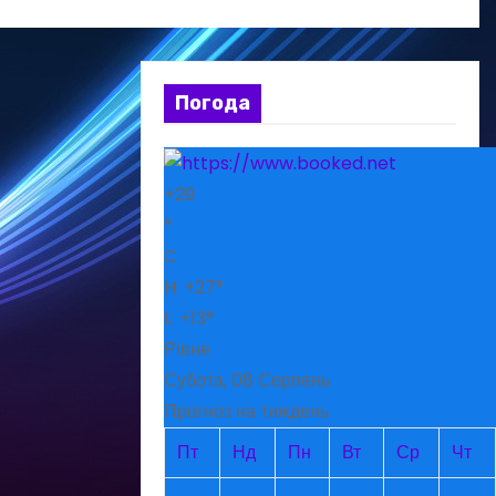
Погода
+
29
°
C
H:
+
27°
L:
+
13°
Рівне
Субота, 08 Серпень
Прогноз на тиждень
Пт
Нд
Пн
Вт
Ср
Чт