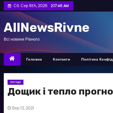
П
Сб. Сер 8th, 2026
2:17:48 AM
е
р
AllNewsRivne
е
й
т
Всі новини Рівного
и
д
о
Головна
Контакти
Політика Конфід
в
м
і
ПОГОДА
с
Дощик і тепло прогно
т
у
Вер 13, 2021