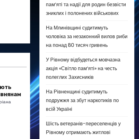
пам’яті та надії для родин безвісти
зниклих і полонених військових
На Млинівщині судитимуть
чоловіка за незаконний вилов риби
на понад 80 тисяч гривень
У Рівному відбудеться мовчазна
акція «Світло пам’яті» на честь
полеглих Захисників
яють
На Рівненщині судитимуть
івнянам
подружжя за збут наркотиків по
ріана
всій Україні
Шість ветеранів-переселенців у
Рівному отримають житлові