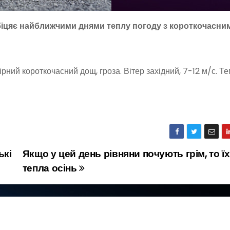
обіцяє найближчими днями теплу погоду з короткочасни
мірний короткочасний дощ, гроза. Вітер західний, 7-12 м/с. 
ькі
Якщо у цей день рівняни почують грім, то їх
тепла осінь