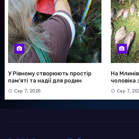
У Рівному створюють простір
На Млині
пам’яті та надії для родин
чоловіка 
безвісти зниклих і полонених
риби на п
Сер 7, 2026
Сер 7, 20
військових