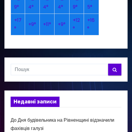
9°
4°
4°
4°
9°
5°
+
17
+
12
+
16
+
9°
+
11°
+
9°
°
°
°
Недавні записи
До Дня будівельника на Рівненщині відзначили
фахівців галузі