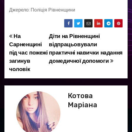
Джерело: Поліція Рівненщини
На
Діти на Рівненщині
Н
Сарненщині
відпрацьовували
а
під час пожежі
практичні навички надання
загинув
домедичної допомоги
в
чоловік
і
г
Котова
а
Маріана
ц
і