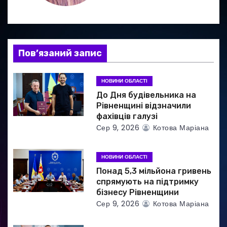
я
з
а
Пов’язаний запис
п
НОВИНИ ОБЛАСТІ
и
До Дня будівельника на
Рівненщині відзначили
с
фахівців галузі
Сер 9, 2026
Котова Маріана
і
в
НОВИНИ ОБЛАСТІ
Понад 5,3 мільйона гривень
спрямують на підтримку
бізнесу Рівненщини
Сер 9, 2026
Котова Маріана