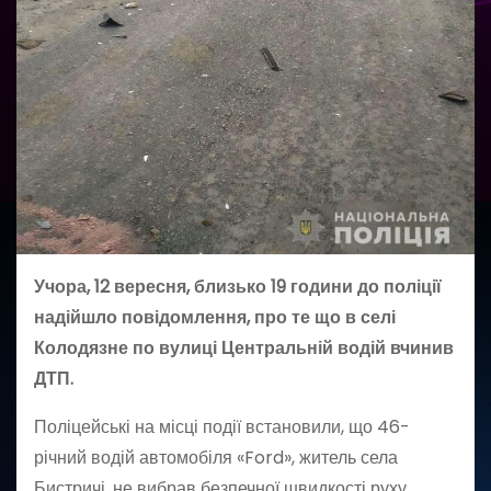
Учора, 12 вересня, близько 19 години до поліції
надійшло повідомлення, про те що в селі
Колодязне по вулиці Центральній водій вчинив
ДТП.
Поліцейські на місці події встановили, що 46-
річний водій автомобіля «Ford», житель села
Бистричі, не вибрав безпечної швидкості руху,