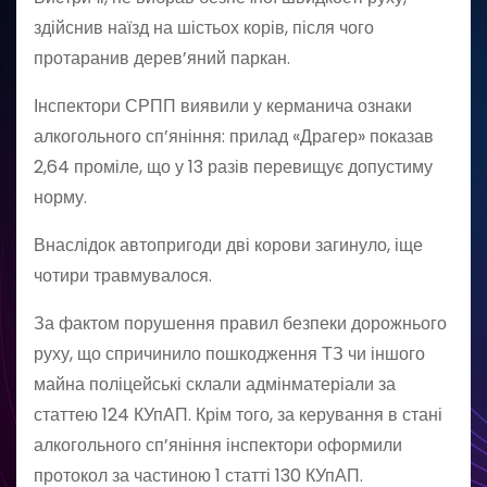
здійснив наїзд на шістьох корів, після чого
протаранив дерев’яний паркан.
Інспектори СРПП виявили у керманича ознаки
алкогольного сп’яніння: прилад «Драгер» показав
2,64 проміле, що у 13 разів перевищує допустиму
норму.
Внаслідок автопригоди дві корови загинуло, іще
чотири травмувалося.
За фактом порушення правил безпеки дорожнього
руху, що спричинило пошкодження ТЗ чи іншого
майна поліцейські склали адмінматеріали за
статтею 124 КУпАП. Крім того, за керування в стані
алкогольного сп’яніння інспектори оформили
протокол за частиною 1 статті 130 КУпАП.