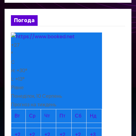
Погода
+
27
°
C
H:
+
30°
L:
+
13°
Рівне
Понеділок, 10 Серпень
Прогноз на тиждень
Вт
Ср
Чт
Пт
Сб
Нд
+
2
+
2
+
2
+
2
+
2
+
3