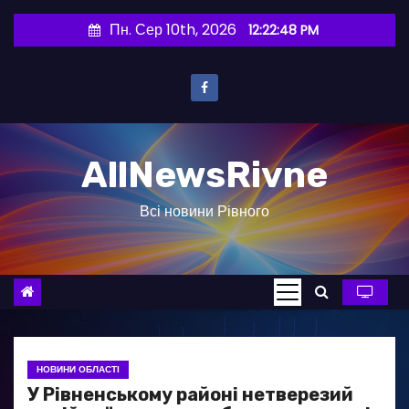
П
Пн. Сер 10th, 2026
12:22:49 PM
е
р
е
й
т
AllNewsRivne
и
д
Всі новини Рівного
о
в
м
і
с
т
у
НОВИНИ ОБЛАСТІ
У Рівненському районі нетверезий