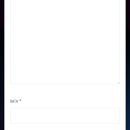
Ім'я
*