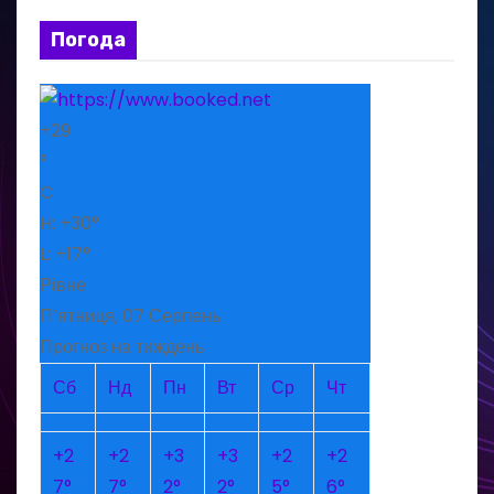
Погода
+
29
°
C
H:
+
30°
L:
+
17°
Рівне
П’ятниця, 07 Серпень
Прогноз на тиждень
Сб
Нд
Пн
Вт
Ср
Чт
+
2
+
2
+
3
+
3
+
2
+
2
7°
7°
2°
2°
5°
6°