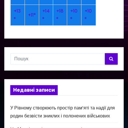
+
13
+
14
+
18
+
10
+
10
+
11°
°
°
°
°
°
Недавні записи
У Рівному створюють простір пам’яті та надії для
родин безвісти зниклих і полонених військових