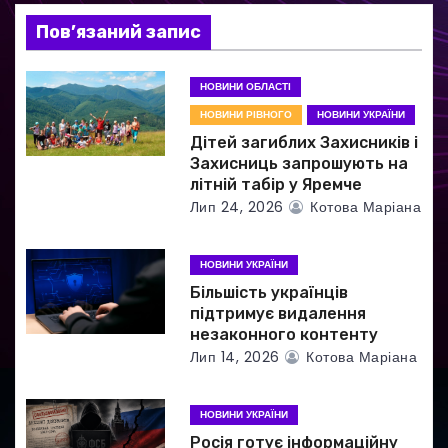
з
Пов’язаний запис
а
НОВИНИ ОБЛАСТІ
п
НОВИНИ РІВНОГО
НОВИНИ УКРАЇНИ
и
Дітей загиблих Захисників і
Захисниць запрошують на
с
літній табір у Яремче
Лип 24, 2026
Котова Маріана
і
в
НОВИНИ УКРАЇНИ
Більшість українців
підтримує видалення
незаконного контенту
Лип 14, 2026
Котова Маріана
НОВИНИ УКРАЇНИ
Росія готує інформаційну