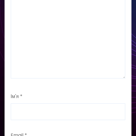
Ім'я
*
Email
*