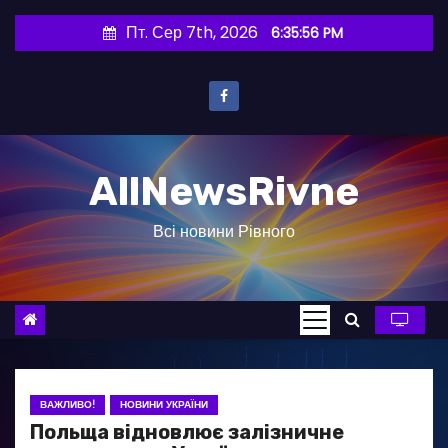
П
Пт. Сер 7th, 2026
6:35:57 PM
е
р
е
й
т
AllNewsRivne
и
д
Всі новини Рівного
о
в
м
і
с
т
у
ВАЖЛИВО!
НОВИНИ УКРАЇНИ
Польща відновлює залізничне