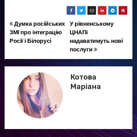
Думка російських
У рівненському
Н
ЗМІ про інтеграцію
ЦНАПі
а
Росії і Білорусі
надаватимуть нові
послуги
в
і
г
Котова
Маріана
а
ц
і
я