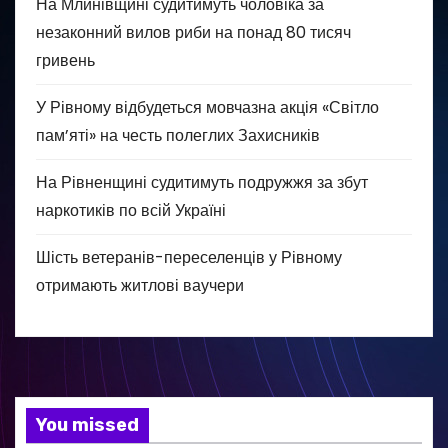
На Млинівщині судитимуть чоловіка за
незаконний вилов риби на понад 80 тисяч
гривень
У Рівному відбудеться мовчазна акція «Світло
пам’яті» на честь полеглих Захисників
На Рівненщині судитимуть подружжя за збут
наркотиків по всій Україні
Шість ветеранів-переселенців у Рівному
отримають житлові ваучери
You missed