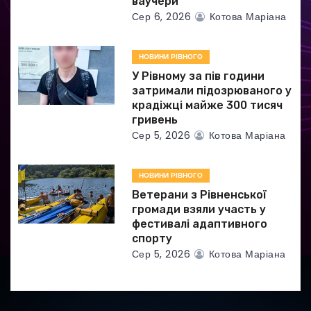
с
ваучери
Сер 6, 2026
Котова Маріана
і
в
НОВИНИ РІВНОГО
У Рівному за пів години
затримали підозрюваного у
крадіжці майже 300 тисяч
гривень
Сер 5, 2026
Котова Маріана
НОВИНИ РІВНОГО
Ветерани з Рівненської
громади взяли участь у
фестивалі адаптивного
спорту
Сер 5, 2026
Котова Маріана