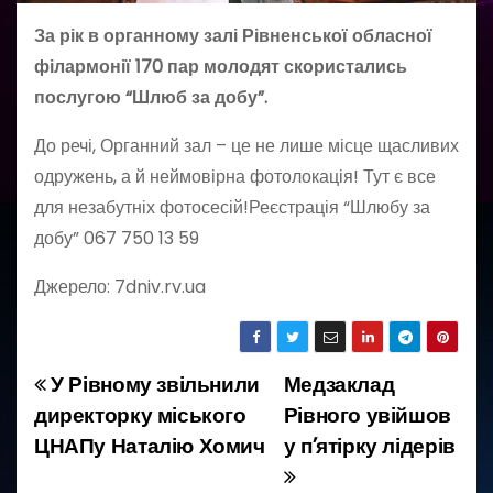
За рік в органному залі Рівненської обласної
філармонії 170 пар молодят скористались
послугою “Шлюб за добу”.
До речі, Органний зал – це не лише місце щасливих
одружень, а й неймовірна фотолокація! Тут є все
для незабутніх фотосесій!Реєстрація “Шлюбу за
добу” 067 750 13 59
Джерело: 7dniv.rv.ua
У Рівному звільнили
Медзаклад
Н
директорку міського
Рівного увійшов
а
ЦНАПу Наталію Хомич
у п’ятірку лідерів
в