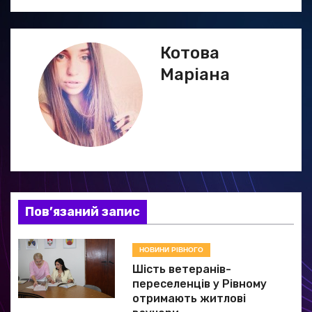
і
г
Котова
Маріана
а
ц
і
я
з
Пов’язаний запис
а
НОВИНИ РІВНОГО
п
Шість ветеранів-
и
переселенців у Рівному
отримають житлові