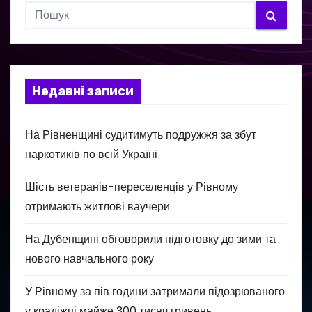
Недавні записи
На Рівненщині судитимуть подружжя за збут
наркотиків по всій Україні
Шість ветеранів-переселенців у Рівному
отримають житлові ваучери
На Дубенщині обговорили підготовку до зими та
нового навчального року
У Рівному за пів години затримали підозрюваного
у крадіжці майже 300 тисяч гривень