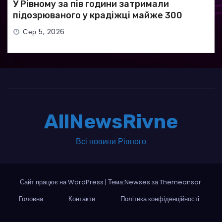
У Рівному за пів години затримали
підозрюваного у крадіжці майже 300
тисяч гривень
Сер 5, 2026
AllNewsRivne
Всі новини Рівного
Сайт працює на WordPress
|
Тема:Newses за
Themeansar
.
Головна
Контакти
Політика конфіденційності