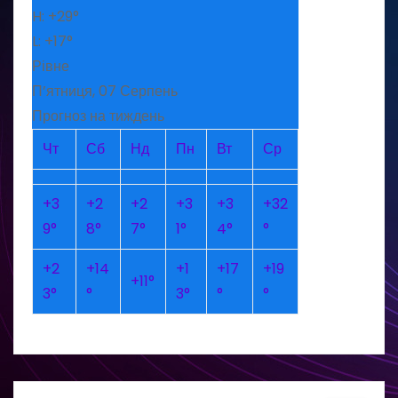
H:
+
29°
L:
+
17°
Рівне
П’ятниця, 07 Серпень
Прогноз на тиждень
Чт
Сб
Нд
Пн
Вт
Ср
+
3
+
2
+
2
+
3
+
3
+
32
9°
8°
7°
1°
4°
°
+
2
+
14
+
1
+
17
+
19
+
11°
3°
°
3°
°
°