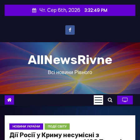
П
Чт. Сер 6th, 2026
3:32:50 PM
е
р
е
й
т
AllNewsRivne
и
д
Всі новини Рівного
о
в
м
і
с
т
у
НОВИНИ УКРАЇНИ
ПОДІЇ СВІТУ
Дії Росії у Криму несумісні з