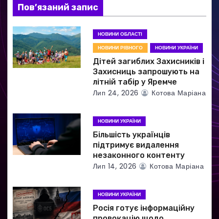
Пов’язаний запис
а
НОВИНИ ОБЛАСТІ
п
НОВИНИ РІВНОГО
НОВИНИ УКРАЇНИ
и
Дітей загиблих Захисників і
Захисниць запрошують на
с
літній табір у Яремче
Лип 24, 2026
Котова Маріана
і
в
НОВИНИ УКРАЇНИ
Більшість українців
підтримує видалення
незаконного контенту
Лип 14, 2026
Котова Маріана
НОВИНИ УКРАЇНИ
Росія готує інформаційну
провокацію щодо