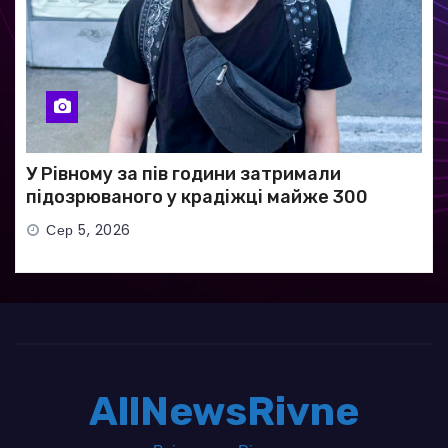
У Рівному за пів години затримали
підозрюваного у крадіжці майже 300
тисяч гривень
Сер 5, 2026
AllNewsRivne