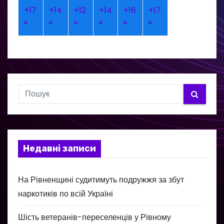
+
17
+
14
+
12
+
14
+
16
+
17
°
°
°
°
°
°
Недавні записи
На Рівненщині судитимуть подружжя за збут
наркотиків по всій Україні
Шість ветеранів-переселенців у Рівному