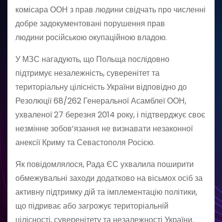
комісара ООН з прав людини свідчать про численні
добре задокументовані порушення прав
людини російською окупаційною владою.
У МЗС нагадують, що Польща послідовно
підтримує незалежність, суверенітет та
територіальну цілісність України відповідно до
Резолюції 68/262 Генеральної Асамблеї ООН,
ухваленої 27 березня 2014 року, і підтверджує своє
незмінне зобов’язання не визнавати незаконної
анексії Криму та Севастополя Росією.
Як повідомлялося, Рада ЄС ухвалила поширити
обмежувальні заходи додатково на вісьмох осіб за
активну підтримку дій та імплементацію політики,
що підриває або загрожує територіальній
цілісності, суверенітету та незалежності України.