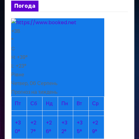
Погода
+
38
°
C
H:
+
39°
L:
+
23°
Рівне
Четвер, 06 Серпень
Прогноз на тиждень
Пт
Сб
Нд
Пн
Вт
Ср
+
3
+
2
+
2
+
3
+
3
+
2
0°
7°
6°
2°
5°
9°