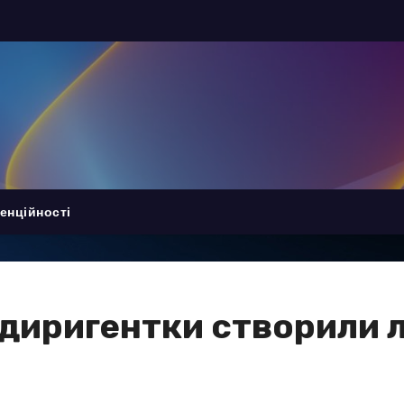
енційності
 диригентки створили 