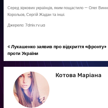
Серед зіркових українців, яким пощастило — Олег Винни
Корольов, Сергій Жадан та інші.
Джерело: 7dniv.rv.ua
Лукашенко заявив про відкриття «фронту»
Н
проти України
а
в
Котова Маріана
і
г
а