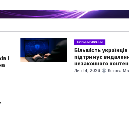
НОВИНИ УКРАЇНИ
Більшість українців
підтримує видален
ів і
незаконного контен
на
Лип 14, 2026
Котова Ма
у