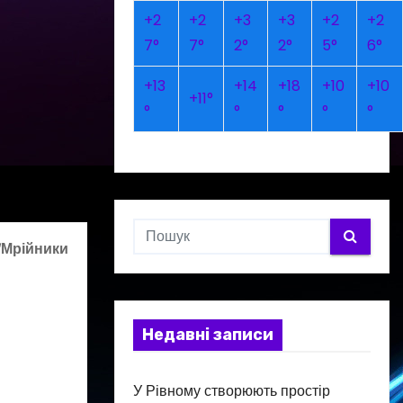
+
2
+
2
+
3
+
3
+
2
+
2
7°
7°
2°
2°
5°
6°
+
13
+
14
+
18
+
10
+
10
+
11°
°
°
°
°
°
“Мрійники
Недавні записи
У Рівному створюють простір