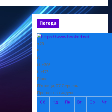
Погода
+
29
°
C
H:
+
30°
L:
+
17°
Рівне
П’ятниця, 07 Серпень
Прогноз на тиждень
Сб
Нд
Пн
Вт
Ср
Чт