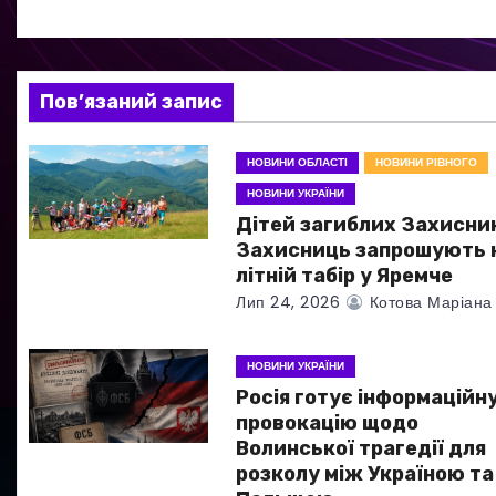
ц
і
я
Пов’язаний запис
з
НОВИНИ ОБЛАСТІ
НОВИНИ РІВНОГО
а
НОВИНИ УКРАЇНИ
Дітей загиблих Захисник
п
Захисниць запрошують 
и
літній табір у Яремче
Лип 24, 2026
Котова Маріана
с
і
НОВИНИ УКРАЇНИ
Росія готує інформаційн
в
провокацію щодо
Волинської трагедії для
розколу між Україною та