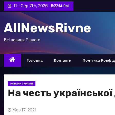
П
Пт. Сер 7th, 2026
5:22:15 PM
е
р
AllNewsRivne
е
й
т
Всі новини Рівного
и
д
о
Головна
Контакти
Політика Конфід
в
м
і
НОВИНИ УКРАЇНИ
с
На честь української
т
у
Жов 17, 2021