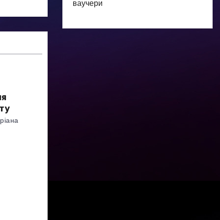
ваучери
ня
ту
ріана