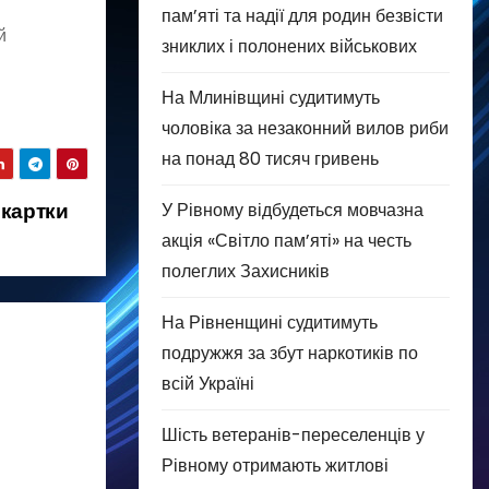
пам’яті та надії для родин безвісти
й
зниклих і полонених військових
На Млинівщині судитимуть
чоловіка за незаконний вилов риби
на понад 80 тисяч гривень
 картки
У Рівному відбудеться мовчазна
акція «Світло пам’яті» на честь
полеглих Захисників
На Рівненщині судитимуть
подружжя за збут наркотиків по
всій Україні
Шість ветеранів-переселенців у
Рівному отримають житлові