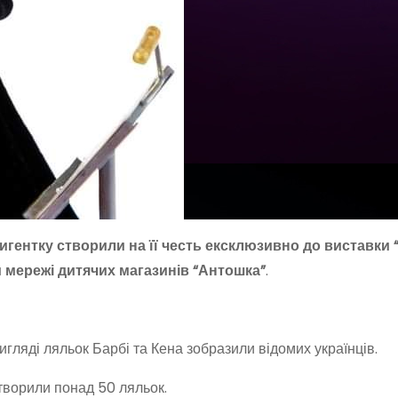
игентку створили на її честь ексклюзивно до виставки 
ви мережі дитячих магазинів “Антошка”
.
вигляді ляльок Барбі та Кена зобразили відомих українців.
творили понад 50 ляльок.