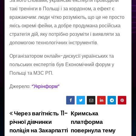
За його словами, українські експерти проводили
такі тренінги в Польщі і за кордоном, а ефект є
вражаючим: люди чітко розуміють, що це не просто
якісь окремі фейки, а добре продумана російська
стратегія дій, яку потрібно розуміти і виявляти за
допомогою технологічних інструментів.
Організатором онлайн-дискусії українських та
польських експертів був Економічний форум у
Польщі та МЗС РП.
Джерело:
“Укрінформ”
Через вагітність 11-
Кримська
Н
річної дівчинки
платформа
а
поліція на Закарпатті
повернула тему