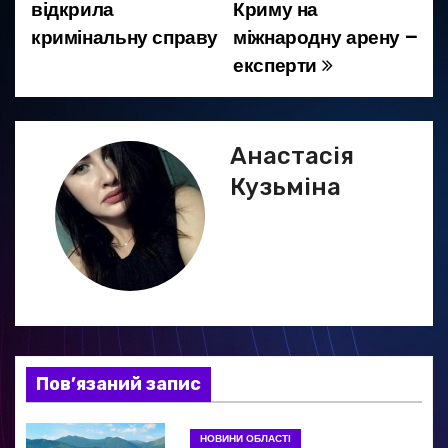
відкрила
Криму на
в
кримінальну справу
міжнародну арену –
і
експерти
г
а
Анастасія
ц
Кузьміна
і
я
з
а
Пов’язаний запис
п
и
НОВИНИ ОБЛАСТІ