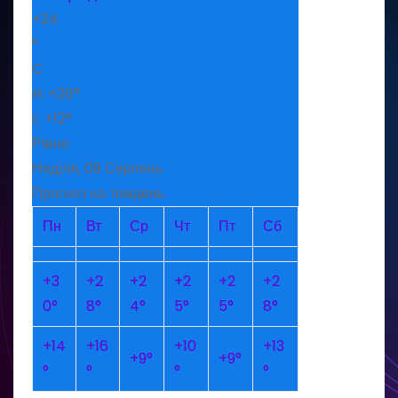
+
24
°
C
H:
+
26°
L:
+
12°
Рівне
Неділя, 09 Серпень
Прогноз на тиждень
Пн
Вт
Ср
Чт
Пт
Сб
+
3
+
2
+
2
+
2
+
2
+
2
0°
8°
4°
5°
5°
8°
+
14
+
16
+
10
+
13
+
9°
+
9°
°
°
°
°