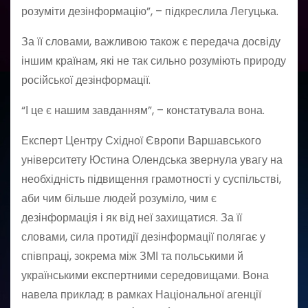
розуміти дезінформацію”, – підкреслила Легуцька.
За її словами, важливою також є передача досвіду
іншим країнам, які не так сильно розуміють природу
російської дезінформації.
“І це є нашим завданням”, – констатувала вона.
Експерт Центру Східної Європи Варшавського
університету Юстина Олендська звернула увагу на
необхідність підвищення грамотності у суспільстві,
аби чим більше людей розуміло, чим є
дезінформація і як від неї захищатися. За її
словами, сила протидії дезінформації полягає у
співпраці, зокрема між ЗМІ та польськими й
українськими експертними середовищами. Вона
навела приклад: в рамках Національної агенції