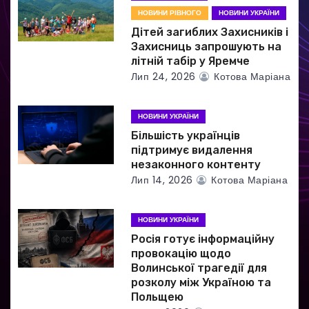
НОВИНИ РІВНОГО
НОВИНИ УКРАЇНИ
с
Дітей загиблих Захисників і
і
Захисниць запрошують на
літній табір у Яремче
в
Лип 24, 2026
Котова Маріана
НОВИНИ УКРАЇНИ
Більшість українців
підтримує видалення
незаконного контенту
Лип 14, 2026
Котова Маріана
НОВИНИ УКРАЇНИ
Росія готує інформаційну
провокацію щодо
Волинської трагедії для
розколу між Україною та
Польщею