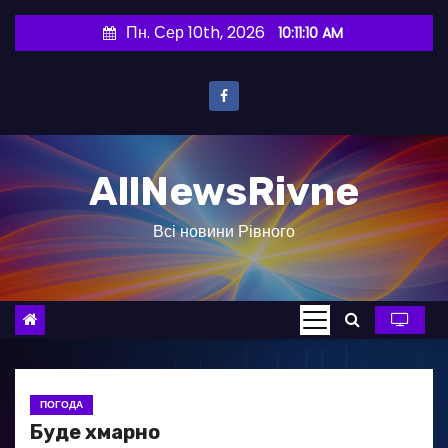
П
Пн. Сер 10th, 2026
10:11:11 AM
е
р
е
й
т
AllNewsRivne
и
д
Всі новини Рівного
о
в
м
і
с
т
у
ПОГОДА
Буде хмарно