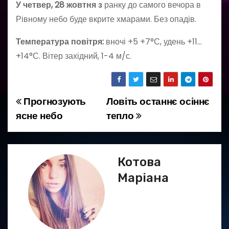
У четвер, 28 жовтня з
ранку до самого вечора в
Рівному небо буде вкрите хмарами. Без опадів.
Температура повітря:
вночі +5 +7°С, удень +11…
+14°С. Вітер західний, 1-4 м/с.
Прогнозують
Ловіть останнє осіннє
Н
ясне небо
тепло
а
в
Котова
і
Маріана
г
а