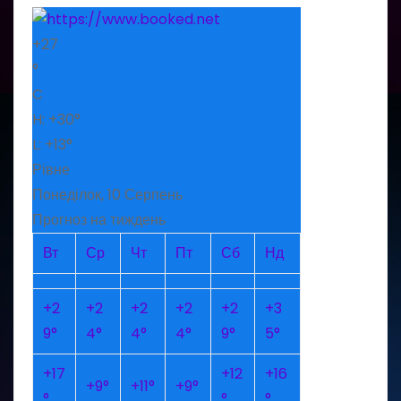
+
27
°
C
H:
+
30°
L:
+
13°
Рівне
Понеділок, 10 Серпень
Прогноз на тиждень
Вт
Ср
Чт
Пт
Сб
Нд
+
2
+
2
+
2
+
2
+
2
+
3
9°
4°
4°
4°
9°
5°
+
17
+
12
+
16
+
9°
+
11°
+
9°
°
°
°