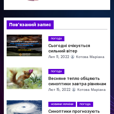
ц
і
я
Пов’язаний запис
з
ПОГОДА
а
Сьогодні очікується
сильний вітер
п
Лип 11, 2022
Котова Маріана
и
ПОГОДА
с
Весняне тепло обіцяють
синоптики завтра рівнянам
і
Лют 15, 2022
Котова Маріана
в
НОВИНИ УКРАЇНИ
ПОГОДА
Синоптики прогнозують