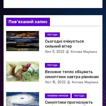
ц
і
я
Пов’язаний запис
з
ПОГОДА
а
Сьогодні очікується
сильний вітер
п
Лип 11, 2022
Котова Маріана
и
ПОГОДА
с
Весняне тепло обіцяють
синоптики завтра рівнянам
і
Лют 15, 2022
Котова Маріана
в
НОВИНИ УКРАЇНИ
ПОГОДА
Синоптики прогнозують