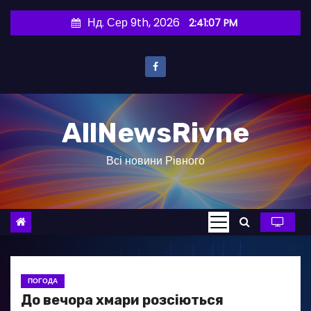
П
Нд. Сер 9th, 2026
2:41:08 PM
е
р
е
й
т
AllNewsRivne
и
д
Всі новини Рівного
о
в
м
і
с
т
у
ПОГОДА
До вечора хмари розсіються