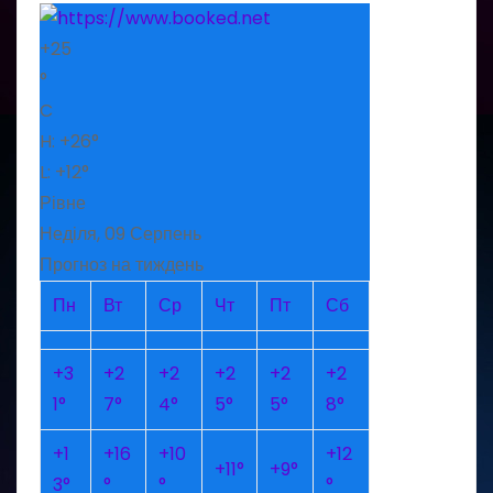
+
25
°
C
H:
+
26°
L:
+
12°
Рівне
Неділя, 09 Серпень
Прогноз на тиждень
Пн
Вт
Ср
Чт
Пт
Сб
+
3
+
2
+
2
+
2
+
2
+
2
1°
7°
4°
5°
5°
8°
+
1
+
16
+
10
+
12
+
11°
+
9°
3°
°
°
°