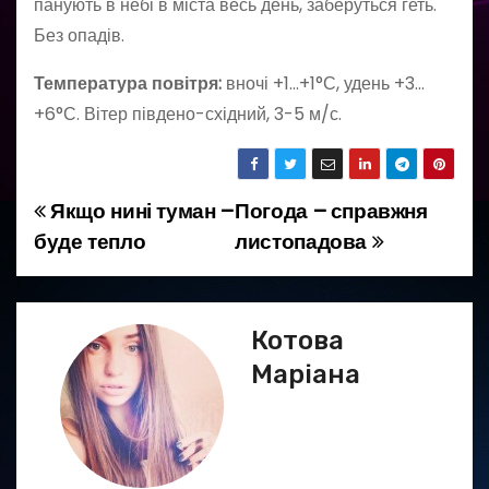
панують в небі в міста весь день, заберуться геть.
Без опадів.
Температура повітря:
вночі +1…+1°С, удень +3…
+6°С. Вітер південо-східний, 3-5 м/с.
Якщо нині туман –
Погода – справжня
Н
буде тепло
листопадова
а
в
Котова
і
Маріана
г
а