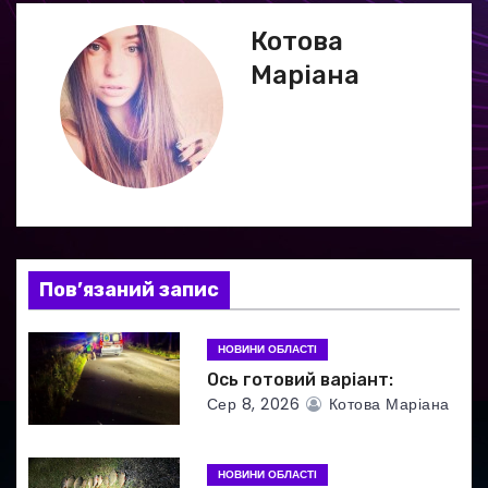
г
Котова
Маріана
а
ц
і
я
з
Пов’язаний запис
а
НОВИНИ ОБЛАСТІ
п
Ось готовий варіант:
и
Сер 8, 2026
Котова Маріана
с
НОВИНИ ОБЛАСТІ