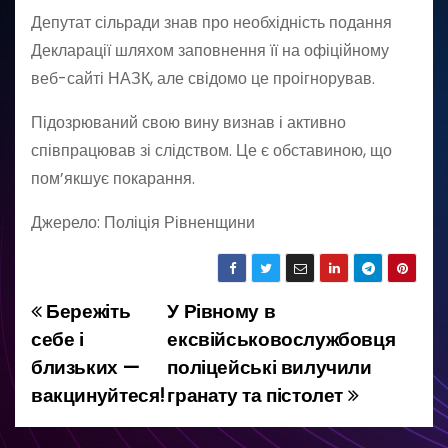
Депутат сільради знав про необхідність подання
Декларації шляхом заповнення її на офіційному
веб-сайті НАЗК, але свідомо це проігнорував.
Підозрюваний свою вину визнав і активно
співпрацював зі слідством. Це є обставиною, що
пом’якшує покарання.
Джерело: Поліція Рівненщини
Бережіть
У Рівному в
Н
себе і
ексвійськовослужбовця
а
близьких —
поліцейські вилучили
вакцинуйтеся!
гранату та пістолет
в
і