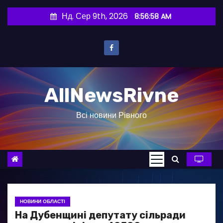
П
Нд. Сер 9th, 2026
8:56:58 AM
е
р
е
й
т
AllNewsRivne
и
д
Всі новини Рівного
о
в
м
і
с
т
у
НОВИНИ ОБЛАСТІ
На Дубенщині депутату сільради