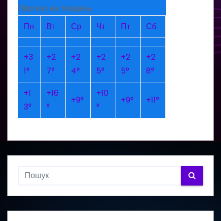
Прогноз на тиждень
Пн
Вт
Ср
Чт
Пт
Сб
+
3
+
2
+
2
+
2
+
2
+
2
1°
7°
4°
5°
5°
8°
+
1
+
16
+
10
+
9°
+
9°
+
11°
3°
°
°