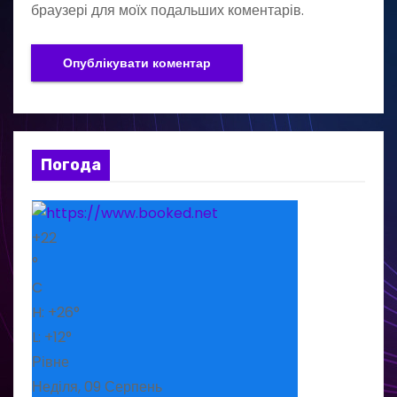
браузері для моїх подальших коментарів.
Погода
+
22
°
C
H:
+
26°
L:
+
12°
Рівне
Неділя, 09 Серпень