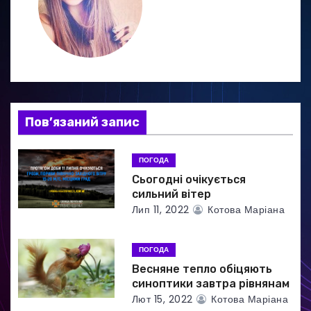
г
а
ц
і
я
Пов’язаний запис
з
ПОГОДА
а
Сьогодні очікується
сильний вітер
п
Лип 11, 2022
Котова Маріана
и
ПОГОДА
с
Весняне тепло обіцяють
синоптики завтра рівнянам
і
Лют 15, 2022
Котова Маріана