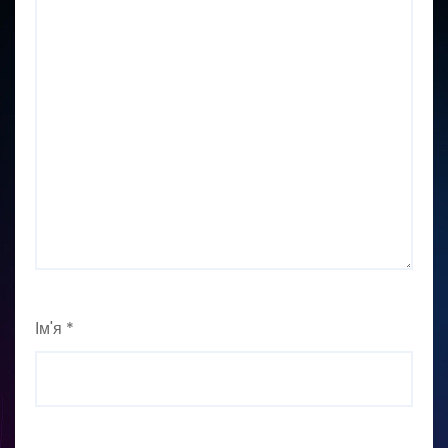
Ім'я
*