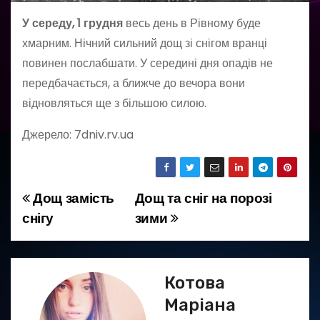
У середу, 1 грудня
весь день в Рівному буде
хмарним. Нічний сильний дощ зі снігом вранці
повинен послабшати. У середині дня опадів не
передбачається, а ближче до вечора вони
відновляться ще з більшою силою.
Джерело: 7dniv.rv.ua
Дощ замість
Дощ та сніг на порозі
Н
снігу
зими
а
в
Котова
і
Маріана