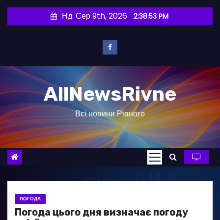
П
Нд. Сер 9th, 2026
2:38:54 PM
е
р
е
й
т
AllNewsRivne
и
д
Всі новини Рівного
о
в
м
і
с
т
у
ПОГОДА
Погода цього дня визначає погоду