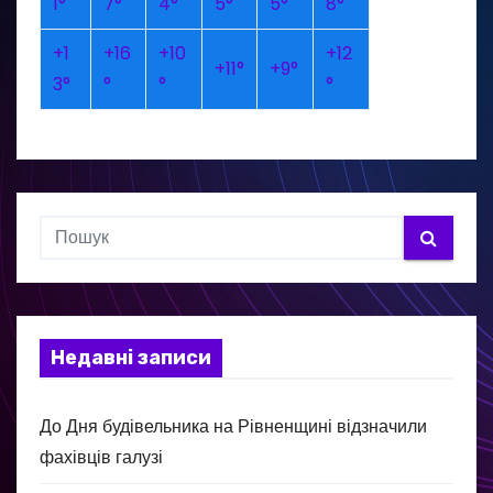
1°
7°
4°
5°
5°
8°
+
1
+
16
+
10
+
12
+
11°
+
9°
3°
°
°
°
Недавні записи
До Дня будівельника на Рівненщині відзначили
фахівців галузі