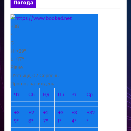
Погода
+
38
°
C
H:
+
29°
L:
+
17°
Рівне
П’ятниця, 07 Серпень
Прогноз на тиждень
Чт
Сб
Нд
Пн
Вт
Ср
+
3
+
2
+
2
+
3
+
3
+
32
9°
8°
7°
1°
4°
°