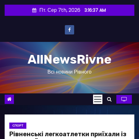
П
Пт. Сер 7th, 2026
3:16:38 AM
е
р
е
й
т
AllNewsRivne
и
д
Всі новини Рівного
о
в
м
і
с
т
у
СПОРТ
Рівненські легкоатлетки приїхали із