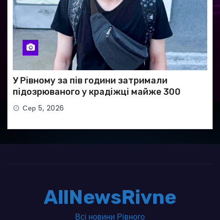
У Рівному за пів години затримали
підозрюваного у крадіжці майже 300
тисяч гривень
Сер 5, 2026
AllNewsRivne
Всі новини Рівного