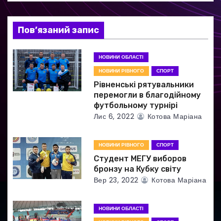
з
а
Пов’язаний запис
п
НОВИНИ ОБЛАСТІ
и
НОВИНИ РІВНОГО
СПОРТ
Рівненські рятувальники
с
перемогли в благодійному
футбольному турнірі
і
Лис 6, 2022
Котова Маріана
в
НОВИНИ РІВНОГО
СПОРТ
Студент МЕГУ виборов
бронзу на Кубку світу
Вер 23, 2022
Котова Маріана
НОВИНИ ОБЛАСТІ