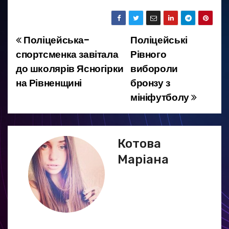
Поліцейська-
Поліцейські
Н
спортсменка завітала
Рівного
а
до школярів Ясногірки
вибороли
на Рівненщині
бронзу з
в
мініфутболу
і
г
Котова
а
Маріана
ц
і
я