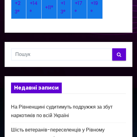
+
2
+
14
+
1
+
17
+
19
+
11°
3°
°
3°
°
°
Недавні записи
На Рівненщині судитимуть подружжя за збут
наркотиків по всій Україні
Шість ветеранів-переселенців у Рівному