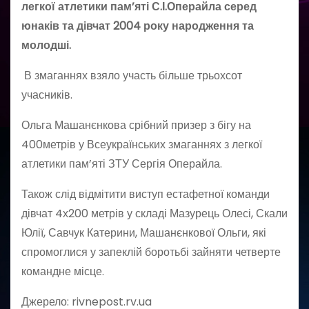
легкої атлетики пам’яті С.І.Операйла серед
юнаків та дівчат 2004 року народження та
молодші.
В змаганнях взяло участь більше трьохсот
учасників.
Ольга Машанєнкова срібний призер з бігу на
400метрів у Всеукраїнських змаганнях з легкої
атлетики пам’яті ЗТУ Сергія Операйла.
Також слід відмітити виступ естафетної команди
дівчат 4х200 метрів у складі Мазурець Олесі, Скали
Юлії, Савчук Катерини, Машанєнкової Ольги, які
спромоглися у запеклій боротьбі зайняти четверте
командне місце.
Джерело: rivnepost.rv.ua