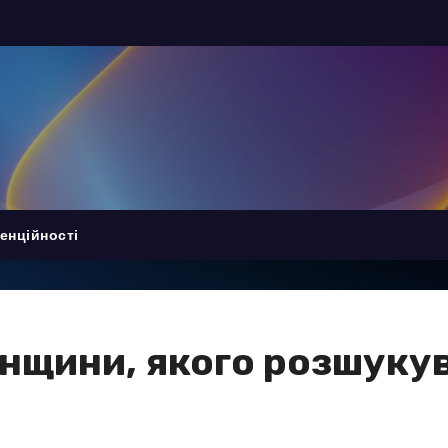
енційності
нщини, якого розшукув