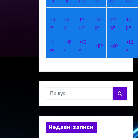
Пн
Вт
Ср
Чт
Пт
Сб
+
3
+
2
+
2
+
2
+
2
+
2
1°
7°
4°
5°
5°
8°
+
1
+
16
+
10
+
12
+
11°
+
9°
3°
°
°
°
Недавні записи