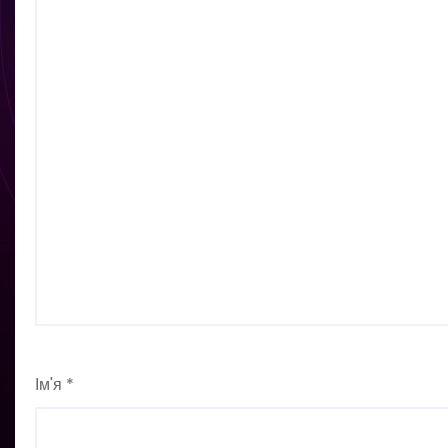
Ім'я
*