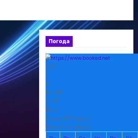
Погода
+
24
°
C
H:
+
26°
L:
+
12°
Рівне
Неділя, 09 Серпень
Прогноз на тиждень