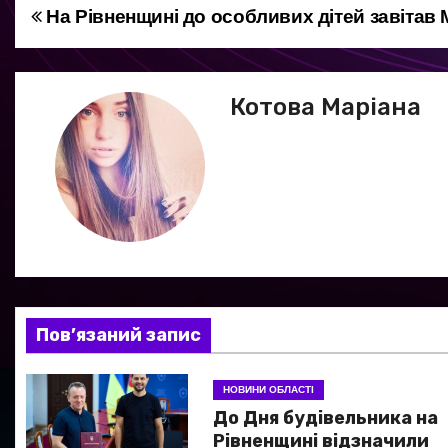
На Рівненщині до особливих дітей завітав
Н
а
в
Котова Маріана
і
г
а
ц
і
Пов’язаний запис
я
НОВИНИ ОБЛАСТІ
з
До Дня будівельника на
а
Рівненщині відзначили