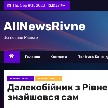
П
Нд. Сер 9th, 2026
12:13:29 PM
е
р
AllNewsRivne
е
й
т
Всі новини Рівного
и
д
о
Головна
Контакти
Політика Конфід
в
м
і
НОВИНИ ОБЛАСТІ
НОВИНИ РІВНОГО
с
Далекобійник з Рівне
т
знайшовся сам
у