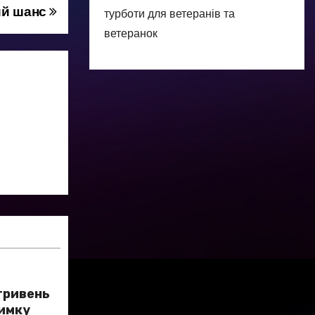
ий шанс
турботи для ветеранів та
ветеранок
 гривень
римку