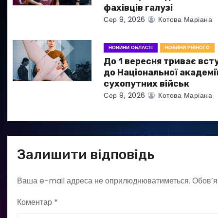
фахівців галузі
п
Сер 9, 2026
Котова Маріана
и
НОВИНИ ОБЛАСТІ
НОВИНИ РІВНОГО
с
До 1 вересня триває вст
до Національної академі
і
сухопутних військ
Сер 9, 2026
Котова Маріана
в
Залишити відповідь
Ваша e-mail адреса не оприлюднюватиметься.
Обов’я
Коментар
*