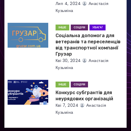
і
Лип 4, 2024
Анастасія
Кузьміна
в
ІНШЕ
СОЦІУМ
УВАГА!
Соціальна допомога для
ветеранів та переселенців
від транспортної компанії
Грузар
Кві 30, 2024
Анастасія
Кузьміна
ІНШЕ
СОЦІУМ
Конкурс субгрантів для
неурядових організацій
Кві 7, 2024
Анастасія
Кузьміна