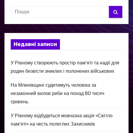
Недавні записи
У Рівному створюють простір пам’яті та надії для
родин безвісти зниклих і полонених військових
На Млинівщині судитимуть чоловіка за
незаконний вилов риби на понад 80 тисяч
гривень
У Рівному відбудеться мовчазна акція «Світло
пам’яті» на честь полеглих Захисників