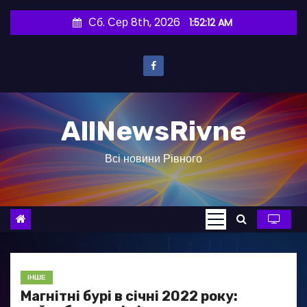
П
Сб. Сер 8th, 2026
1:52:13 AM
е
р
е
й
т
AllNewsRivne
и
д
Всі новини Рівного
о
в
м
і
с
т
у
ІНШЕ
Магнітні бурі в січні 2022 року: