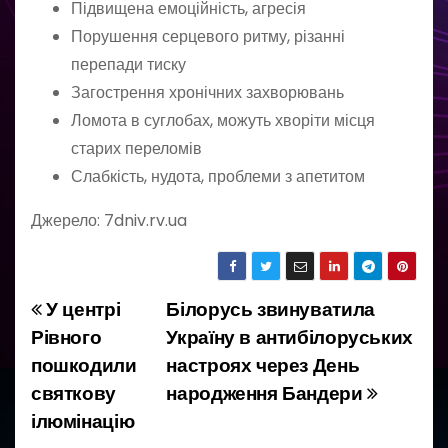
Підвищена емоційність, агресія
Порушення серцевого ритму, різанні
перепади тиску
Загострення хронічних захворювань
Ломота в суглобах, можуть хворіти місця
старих переломів
Слабкість, нудота, проблеми з апетитом
Джерело: 7dniv.rv.ua
У центрі
Білорусь звинуватила
Н
Рівного
Україну в антибілоруських
а
пошкодили
настроях через День
святкову
народження Бандери
в
ілюмінацію
і