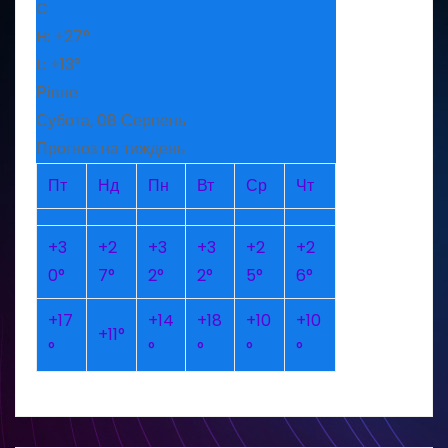
C
H:
+
27°
L:
+
13°
Рівне
Субота, 08 Серпень
Прогноз на тиждень
Пт
Нд
Пн
Вт
Ср
Чт
+
3
+
2
+
3
+
3
+
2
+
2
0°
7°
2°
2°
5°
6°
+
17
+
14
+
18
+
10
+
10
+
11°
°
°
°
°
°