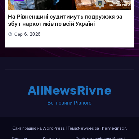
На Рівненщині судитимуть подружжя за
збут наркотиків по всій Україні
Сер 6, 2026
AllNewsRivne
Всі новини Рівного
Сайт працює на WordPress
|
Тема:Newses за
Themeansar
.
Головна
Контакти
Політика конфіденційності