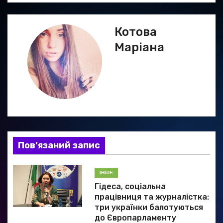
г
Котова
а
Маріана
ц
і
я
з
а
Пов’язаний запис
п
ІНШЕ
и
Гідеса, соціальна
працівниця та журналістка:
с
три українки балотуються
до Європарламенту