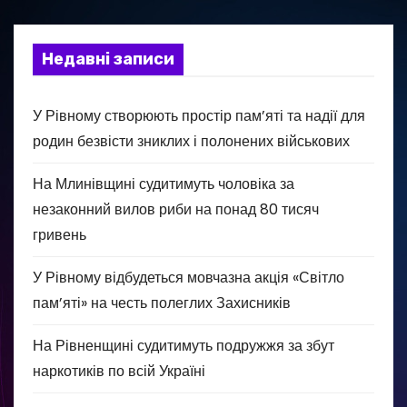
Недавні записи
У Рівному створюють простір пам’яті та надії для
родин безвісти зниклих і полонених військових
На Млинівщині судитимуть чоловіка за
незаконний вилов риби на понад 80 тисяч
гривень
У Рівному відбудеться мовчазна акція «Світло
пам’яті» на честь полеглих Захисників
На Рівненщині судитимуть подружжя за збут
наркотиків по всій Україні