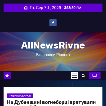
П
Пт. Сер 7th, 2026
3:36:31 PM
е
р
е
й
т
AllNewsRivne
и
д
Всі новини Рівного
о
в
м
і
с
т
у
НОВИНИ ОБЛАСТІ
На Дубенщині вогнеборці врятували