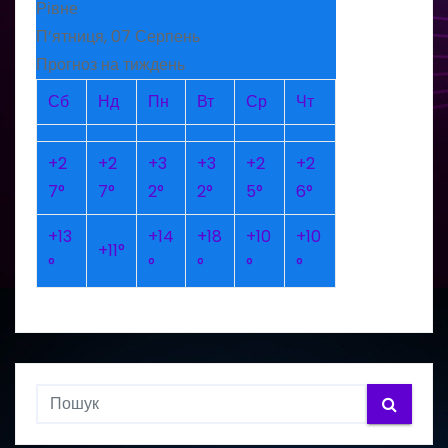
Рівне
П’ятниця, 07 Серпень
Прогноз на тиждень
Сб
Нд
Пн
Вт
Ср
Чт
+
2
+
2
+
3
+
3
+
2
+
2
7°
7°
2°
2°
5°
6°
+
13
+
14
+
18
+
10
+
10
+
11°
°
°
°
°
°