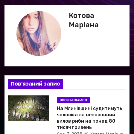
г
Котова
а
Маріана
ц
і
я
з
а
Пов’язаний запис
п
НОВИНИ ОБЛАСТІ
и
На Млинівщині судитимуть
чоловіка за незаконний
с
вилов риби на понад 80
тисяч гривень
і
Сер 7, 2026
Котова Маріана