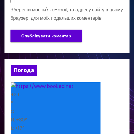
Зберегти моє ім'я, e-mail, та адресу сайту в цьому
браузері для моїх подальших коментарів.
Погода
+
29
°
C
H:
+
30°
L:
+
17°