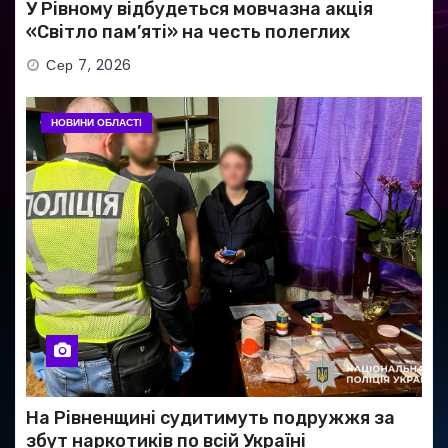
У Рівному відбудеться мовчазна акція
«Світло пам’яті» на честь полеглих
Захисників
Сер 7, 2026
НОВИНИ ОБЛАСТІ
На Рівненщині судитимуть подружжя за
збут наркотиків по всій Україні