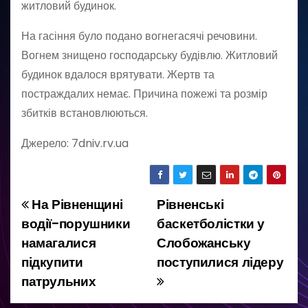
житловий будинок.
На гасіння було подано вогнегасячі речовини.
Вогнем знищено господарську будівлю. Житловий
будинок вдалося врятувати. Жертв та
постраждалих немає. Причина пожежі та розмір
збитків встановлюються.
Джерело: 7dniv.rv.ua
На Рівненщині
Рівненські
Н
водії-порушники
баскетболістки у
а
намагалися
Слобожанську
підкупити
поступилися лідеру
в
патрульних
і