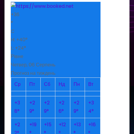
+
36
°
C
H:
+
40°
L:
+
24°
Рівне
Четвер, 06 Серпень
Прогноз на тиждень
Ср
Пт
Сб
Нд
Пн
Вт
+
3
+
2
+
2
+
2
+
2
+
3
8°
9°
9°
6°
9°
4°
+
2
+
19
+
15
+
12
+
13
+
16
2°
°
°
°
°
°