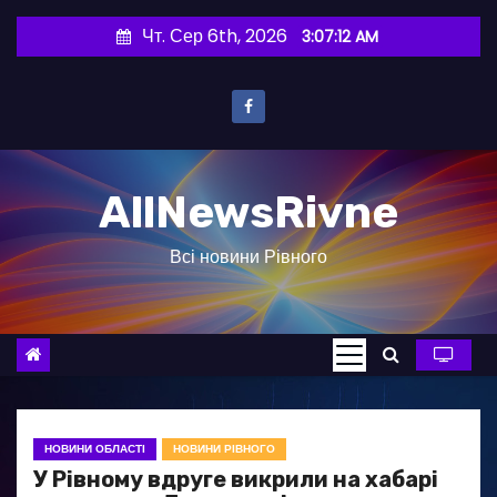
П
Чт. Сер 6th, 2026
3:07:13 AM
е
р
е
й
т
AllNewsRivne
и
д
Всі новини Рівного
о
в
м
і
с
т
у
НОВИНИ ОБЛАСТІ
НОВИНИ РІВНОГО
У Рівному вдруге викрили на хабарі