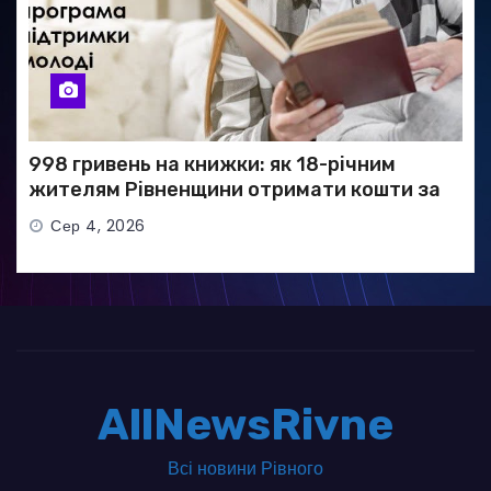
998 гривень на книжки: як 18-річним
жителям Рівненщини отримати кошти за
програмою «єКнига»
Сер 4, 2026
AllNewsRivne
Всі новини Рівного