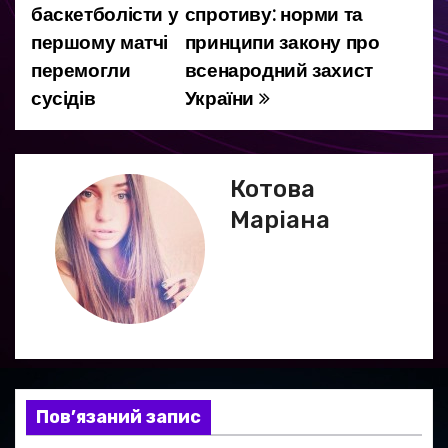
баскетболісти у
спротиву: норми та
а
першому матчі
принципи закону про
перемогли
всенародний захист
в
сусідів
України
і
г
Котова
а
Маріана
ц
і
я
з
а
Пов’язаний запис