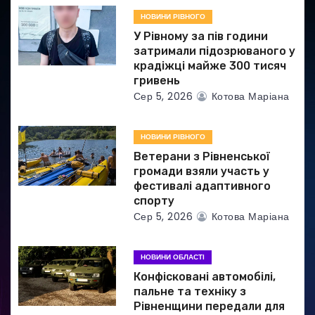
п
НОВИНИ РІВНОГО
и
У Рівному за пів години
затримали підозрюваного у
с
крадіжці майже 300 тисяч
гривень
і
Сер 5, 2026
Котова Маріана
в
НОВИНИ РІВНОГО
Ветерани з Рівненської
громади взяли участь у
фестивалі адаптивного
спорту
Сер 5, 2026
Котова Маріана
НОВИНИ ОБЛАСТІ
Конфісковані автомобілі,
пальне та техніку з
Рівненщини передали для