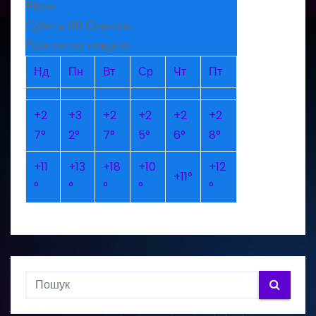
Рівне
Субота, 08 Серпень
Прогноз на тиждень
Нд
Пн
Вт
Ср
Чт
Пт
+
2
+
3
+
2
+
2
+
2
+
2
7°
2°
7°
5°
6°
8°
+
11
+
13
+
18
+
10
+
12
+
11°
°
°
°
°
°