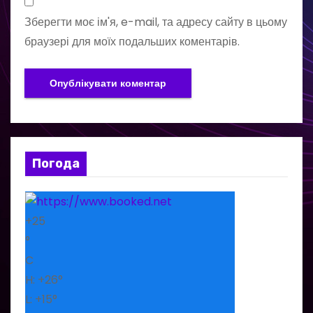
Зберегти моє ім'я, e-mail, та адресу сайту в цьому
браузері для моїх подальших коментарів.
Погода
+
25
°
C
H:
+
26°
L:
+
15°