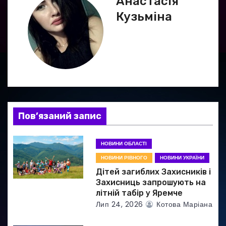
Анастасія
ц
Кузьміна
і
я
з
а
Пов’язаний запис
п
и
НОВИНИ ОБЛАСТІ
НОВИНИ РІВНОГО
НОВИНИ УКРАЇНИ
с
Дітей загиблих Захисників і
і
Захисниць запрошують на
літній табір у Яремче
в
Лип 24, 2026
Котова Маріана