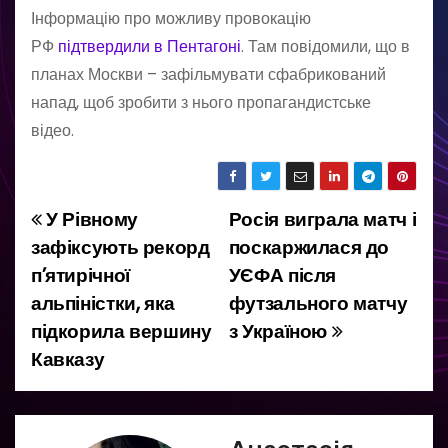
Інформацію про можливу провокацію
РФ
підтвердили в Пентагоні
. Там повідомили, що в
планах Москви – зафільмувати сфабрикований
напад, щоб зробити з нього пропагандистське
відео.
У Рівному
Росія виграла матч і
Н
зафіксують рекорд
поскаржилася до
а
п’ятирічної
УЄФА після
альпіністки, яка
футзального матчу
в
підкорила вершину
з Україною
і
Кавказу
г
а