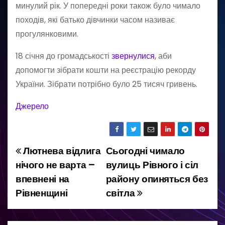
минулий рік. У попередні роки також було чимало
походів, які батько дівчинки часом називає
прогулянковими.
18 січня до громадськості
звернулися
, аби
допомогти зібрати кошти на реєстрацію рекорду
України. Зібрати потрібно було 25 тисяч гривень.
Джерело
Лютнева відлига
Сьогодні чимало
Н
нічого не варта –
вулиць Рівного і сіл
а
впевнені на
району опиняться без
Рівненщині
світла
в
і