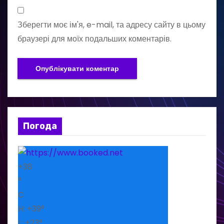
Зберегти моє ім'я, e-mail, та адресу сайту в цьому
браузері для моїх подальших коментарів.
Погода
+
38
°
C
H:
+
39°
L:
+
23°