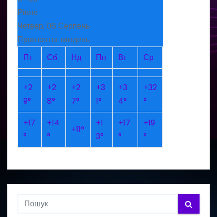
Рівне
Четвер, 06 Серпень
Прогноз на тиждень
Пт
Сб
Нд
Пн
Вт
Ср
+
2
+
2
+
2
+
3
+
3
+
32
9°
8°
7°
1°
4°
°
+
17
+
14
+
1
+
17
+
19
+
11°
°
°
3°
°
°