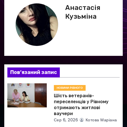
г
Анастасія
Кузьміна
а
ц
і
я
з
Пов’язаний запис
а
НОВИНИ РІВНОГО
п
Шість ветеранів-
и
переселенців у Рівному
отримають житлові
с
ваучери
Сер 6, 2026
Котова Маріана
і