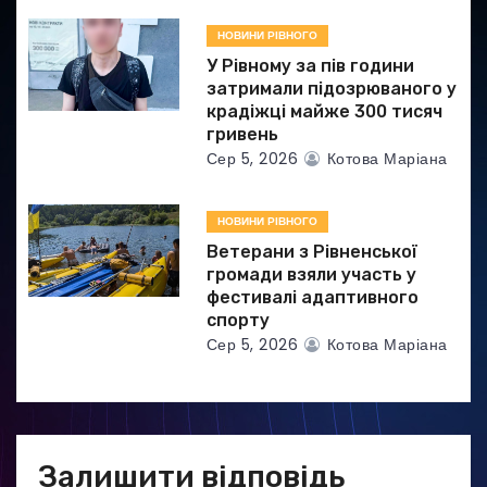
в
НОВИНИ РІВНОГО
У Рівному за пів години
затримали підозрюваного у
крадіжці майже 300 тисяч
гривень
Сер 5, 2026
Котова Маріана
НОВИНИ РІВНОГО
Ветерани з Рівненської
громади взяли участь у
фестивалі адаптивного
спорту
Сер 5, 2026
Котова Маріана
Залишити відповідь