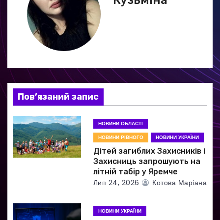
а
ц
і
я
з
Пов’язаний запис
а
НОВИНИ ОБЛАСТІ
п
НОВИНИ РІВНОГО
НОВИНИ УКРАЇНИ
и
Дітей загиблих Захисників і
Захисниць запрошують на
с
літній табір у Яремче
Лип 24, 2026
Котова Маріана
і
в
НОВИНИ УКРАЇНИ