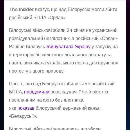
The Insider вказує, що над Білоруссю могли збити
російський БПЛА «Орлан»
Білоруські військові збили 24 січня не український
розвідувальний безпілотник, а російський «Орлан».
Раніше Білорусь
звинуватила Україну
у запуску на
її територію безпілотного літального апарату та
навіть викликала українського посла для вручення
протесту з цього приводу.
Про те, що над Білоруссю збили саме російський
БПЛА,
повідомили
розслідувачі The Insider із
посиланням на фото безпілотника,
яке
показав
білоруський державний канал
«Беларусь 1».
Білоруські військові запевняють, що збили