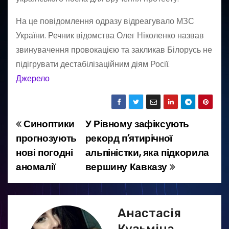
На це повідомлення одразу відреагувало МЗС
України. Речник відомства Олег Ніколенко назвав
звинувачення провокацією та закликав Білорусь не
підігрувати дестабілізаційним діям Росії.
Джерело
Синоптики
У Рівному зафіксують
Н
прогнозують
рекорд п’ятирічної
а
нові погодні
альпіністки, яка підкорила
аномалії
вершину Кавказу
в
і
г
Анастасія
Кузьміна