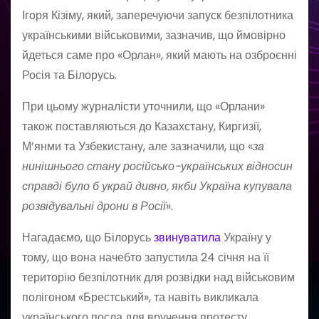
Ігоря Кізіму, який, заперечуючи запуск безпілотника
українськими військовими, зазначив, що ймовірно
йдеться саме про «Орлан», який мають на озброєнні
Росія та Білорусь.
При цьому журналісти уточнили, що «Орлани»
також поставляються до Казахстану, Киргизії,
М’янми та Узбекистану, але зазначили, що «
за
нинішнього стану російсько-українських відносин
справді було б украй дивно, якби Україна купувала
розвідувальні дрони в Росії
».
Нагадаємо, що Білорусь
звинуватила
Україну у
тому, що вона начебто запустила 24 січня на її
територію безпілотник для розвідки над військовим
полігоном «Брестський», та навіть викликала
українського посла для вручення протесту.