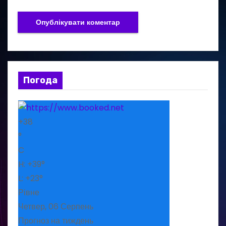
Погода
+
38
°
C
H:
+
39°
L:
+
23°
Рівне
Четвер, 06 Серпень
Прогноз на тиждень