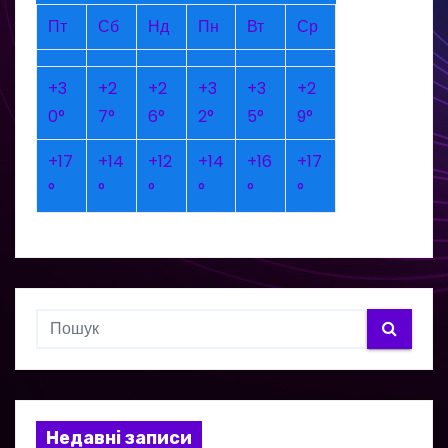
Пт
Сб
Нд
Пн
Вт
Ср
+
3
+
2
+
2
+
3
+
3
+
2
0°
7°
6°
2°
5°
9°
+
17
+
14
+
12
+
14
+
16
+
17
°
°
°
°
°
°
Недавні записи