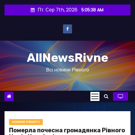
П
Пт. Сер 7th, 2026
5:05:39 AM
е
р
е
й
т
AllNewsRivne
и
д
Всі новини Рівного
о
в
м
і
с
т
у
НОВИНИ РІВНОГО
Померла почесна громадянка Рівного