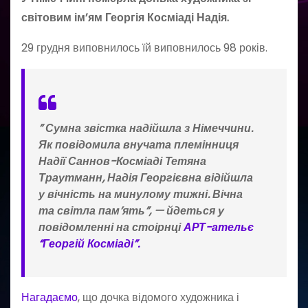
світовим ім’ям Георгія Косміаді Надія.
29 грудня виповнилось їй виповнилось 98 років.
” Сумна звістка надійшла з Німеччини.
Як повідомила внучата племінниця
Надії Саннов-Косміаді Тетяна
Траутманн, Надія Георгієвна відійшла
у вічність на минулому тижні. Вічна
та світла пам’ять”, — йдеться у
повідомленні на стоірнці
АРТ-ательє
“Георгій Косміаді”.
Нагадаємо
, що дочка відомого художника і