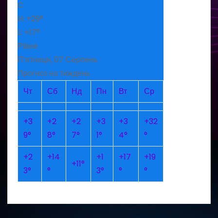
C
H:
+
29°
L:
+
17°
Рівне
П’ятниця, 07 Серпень
Прогноз на тиждень
Чт
Сб
Нд
Пн
Вт
Ср
+
3
+
2
+
2
+
3
+
3
+
32
9°
8°
7°
1°
4°
°
+
2
+
14
+
1
+
17
+
19
+
11°
3°
°
3°
°
°