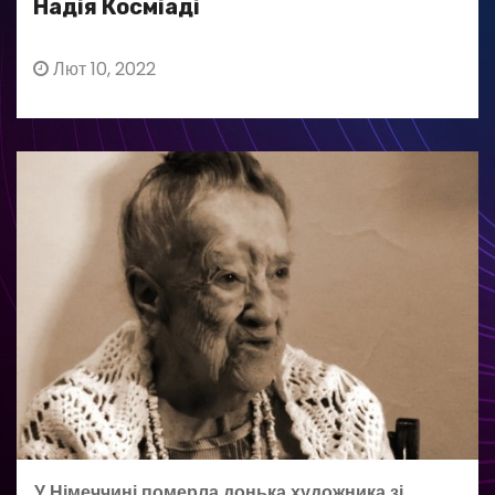
Надія Косміаді
Лют 10, 2022
У Німеччині померла донька художника зі