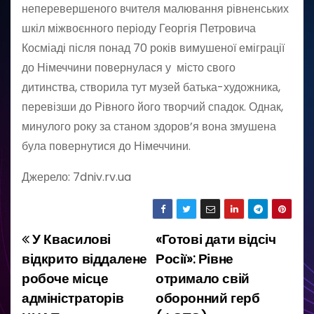
неперевершеного вчителя малювання рівненських
шкіл міжвоєнного періоду Георгія Петровича
Косміаді після понад 70 років вимушеної еміграції
до Німеччини повернулася у місто свого
дитинства, створила тут музей батька-художника,
перевізши до Рівного його творчий спадок. Однак,
минулого року за станом здоров’я вона змушена
була повернутися до Німеччини.
Джерело: 7dniv.rv.ua
У Квасилові
«Готові дати відсіч
Н
відкрито віддалене
Росії»: Рівне
а
робоче місце
отримало свій
адміністраторів
оборонний герб
в