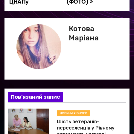
ЦНАПу
(ФОТО)
і
г
Котова
а
Маріана
ц
і
я
з
а
Пов’язаний запис
п
НОВИНИ РІВНОГО
и
Шість ветеранів-
переселенців у Рівному
с