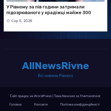
У Рівному за пів години затримали
підозрюваного у крадіжці майже 300
тисяч гривень
Сер 5, 2026
AllNewsRivne
Всі новини Рівного
Сайт працює на WordPress
|
Тема:Newses за
Themeansar
.
Головна
Контакти
Політика конфіденційності