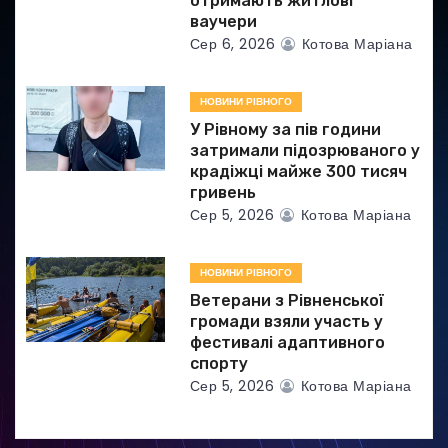
отримають житлові
ваучери
і
Сер 6, 2026
Котова Маріана
в
НОВИНИ РІВНОГО
У Рівному за пів години
затримали підозрюваного у
крадіжці майже 300 тисяч
гривень
Сер 5, 2026
Котова Маріана
НОВИНИ РІВНОГО
Ветерани з Рівненської
громади взяли участь у
фестивалі адаптивного
спорту
Сер 5, 2026
Котова Маріана