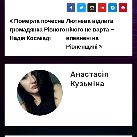
Померла почесна
Лютнева відлига
Н
громадянка Рівного
нічого не варта –
а
Надія Косміаді
впевнені на
Рівненщині
в
і
г
Анастасія
Кузьміна
а
ц
і
я