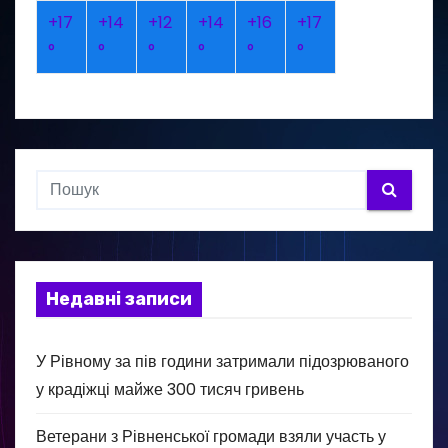
+
17
+
14
+
12
+
14
+
16
+
17
°
°
°
°
°
°
Недавні записи
У Рівному за пів години затримали підозрюваного
у крадіжці майже 300 тисяч гривень
Ветерани з Рівненської громади взяли участь у