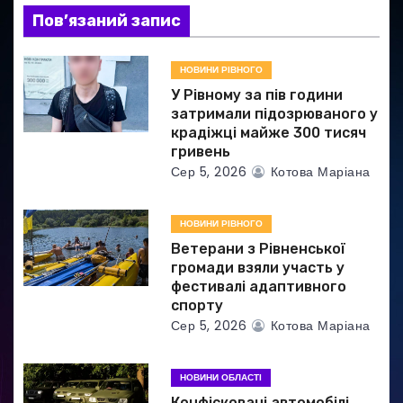
з
Пов’язаний запис
а
НОВИНИ РІВНОГО
п
У Рівному за пів години
и
затримали підозрюваного у
крадіжці майже 300 тисяч
с
гривень
Сер 5, 2026
Котова Маріана
і
в
НОВИНИ РІВНОГО
Ветерани з Рівненської
громади взяли участь у
фестивалі адаптивного
спорту
Сер 5, 2026
Котова Маріана
НОВИНИ ОБЛАСТІ
Конфісковані автомобілі,