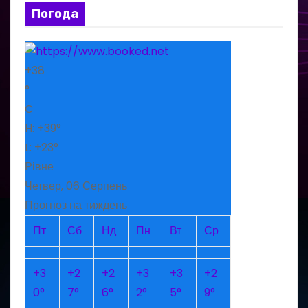
Погода
+
38
°
C
H:
+
39°
L:
+
23°
Рівне
Четвер, 06 Серпень
Прогноз на тиждень
Пт
Сб
Нд
Пн
Вт
Ср
+
3
+
2
+
2
+
3
+
3
+
2
0°
7°
6°
2°
5°
9°