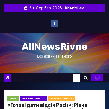
П
Чт. Сер 6th, 2026
10:34:30 AM
е
р
е
й
т
AllNewsRivne
и
д
Всі новини Рівного
о
в
м
і
с
т
у
ІНШЕ
НОВИНИ ОБЛАСТІ
НОВИНИ РІВНОГО
«Готові дати відсіч Росії»: Рівне