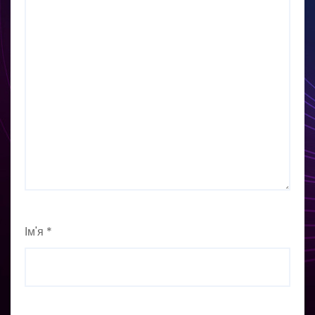
Ім'я
*