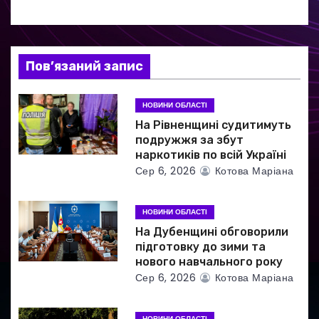
з
а
Пов’язаний запис
п
и
НОВИНИ ОБЛАСТІ
На Рівненщині судитимуть
с
подружжя за збут
наркотиків по всій Україні
і
Сер 6, 2026
Котова Маріана
в
НОВИНИ ОБЛАСТІ
На Дубенщині обговорили
підготовку до зими та
нового навчального року
Сер 6, 2026
Котова Маріана
НОВИНИ ОБЛАСТІ