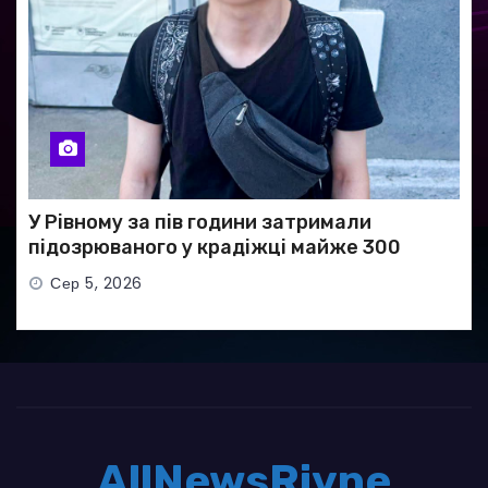
У Рівному за пів години затримали
підозрюваного у крадіжці майже 300
тисяч гривень
Сер 5, 2026
AllNewsRivne