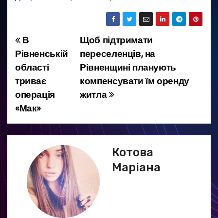
В
Щоб підтримати
Н
Рівненській
переселенців, на
а
області
Рівненщині планують
триває
компенсувати їм оренду
в
операція
житла
і
«Мак»
г
а
Котова
ц
Маріана
і
я