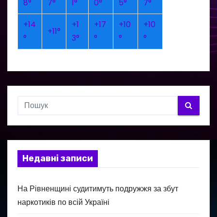
8°
7°
1°
0°
5°
7°
+
14
+
1
+
17
+
10
+
10
+
11°
°
3°
°
°
°
Недавні записи
На Рівненщині судитимуть подружжя за збут
наркотиків по всій Україні