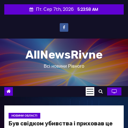
П
Пт. Сер 7th, 2026
5:23:59 AM
е
р
е
й
т
AllNewsRivne
и
д
Всі новини Рівного
о
в
м
і
с
т
у
НОВИНИ ОБЛАСТІ
Був свідком убивства і приховав це