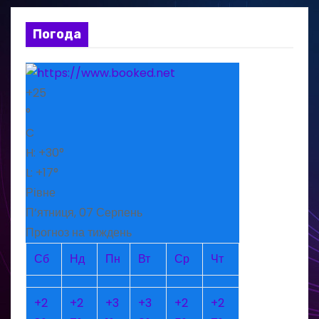
Погода
+
25
°
C
H:
+
30°
L:
+
17°
Рівне
П’ятниця, 07 Серпень
Прогноз на тиждень
Сб
Нд
Пн
Вт
Ср
Чт
+
2
+
2
+
3
+
3
+
2
+
2