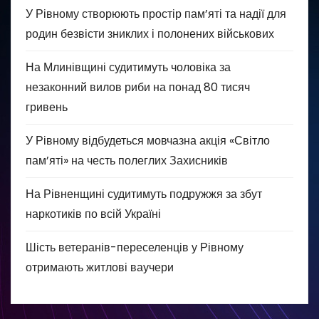
У Рівному створюють простір пам’яті та надії для
родин безвісти зниклих і полонених військових
На Млинівщині судитимуть чоловіка за
незаконний вилов риби на понад 80 тисяч
гривень
У Рівному відбудеться мовчазна акція «Світло
пам’яті» на честь полеглих Захисників
На Рівненщині судитимуть подружжя за збут
наркотиків по всій Україні
Шість ветеранів-переселенців у Рівному
отримають житлові ваучери