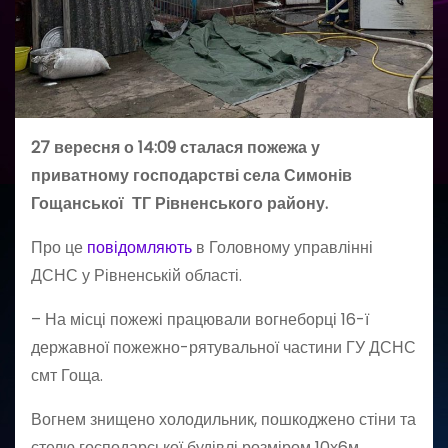
27 вересня о 14:09 сталася пожежа у
приватному господарстві села Симонів
Гощанської ТГ Рівненського району.
Про це
повідомляють
в Головному управлінні
ДСНС у Рівненській області.
– На місці пожежі працювали вогнеборці 16-ї
державної пожежно-рятувальної частини ГУ ДСНС
смт Гоща.
Вогнем знищено холодильник, пошкоджено стіни та
стелю господарської будівлі розміром 10х6м.