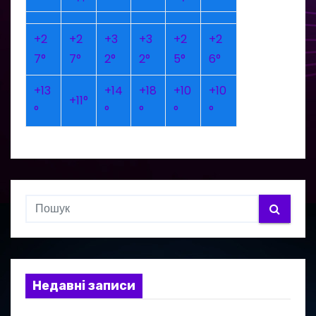
+
2
+
2
+
3
+
3
+
2
+
2
7°
7°
2°
2°
5°
6°
+
13
+
14
+
18
+
10
+
10
+
11°
°
°
°
°
°
Недавні записи