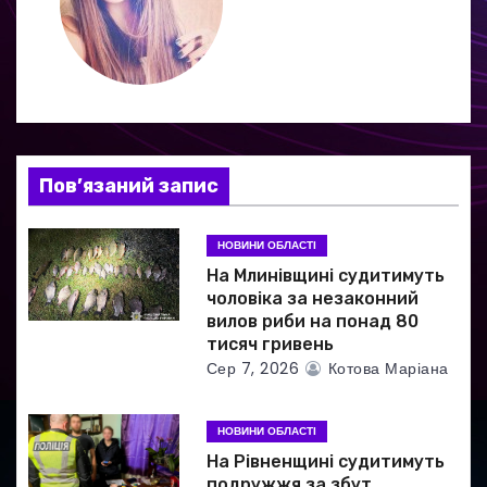
а
ц
і
я
Пов’язаний запис
з
а
НОВИНИ ОБЛАСТІ
На Млинівщині судитимуть
п
чоловіка за незаконний
вилов риби на понад 80
и
тисяч гривень
Сер 7, 2026
Котова Маріана
с
і
НОВИНИ ОБЛАСТІ
в
На Рівненщині судитимуть
подружжя за збут