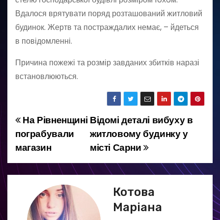
Вдалося врятувати поряд розташований житловий
будинок. Жертв та постраждалих немає, – йдеться
в повідомленні.
Причина пожежі та розмір завданих збитків наразі
встановлюються.
На Рівненщині
Відомі деталі вибуху в
Н
пограбували
житловому будинку у
а
магазин
місті Сарни
в
і
Котова
г
Маріана