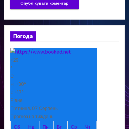
Погода
+
29
°
C
H:
+
30°
L:
+
17°
Рівне
П’ятниця, 07 Серпень
Прогноз на тиждень
Сб
Нд
Пн
Вт
Ср
Чт