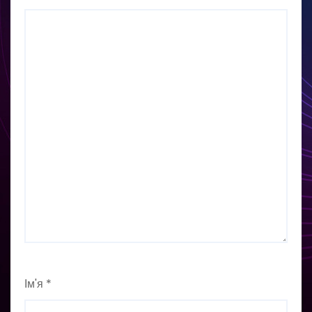
Ім'я
*