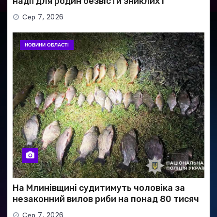
надії для родин безвісти зниклих і
полонених військових
Сер 7, 2026
НОВИНИ ОБЛАСТІ
На Млинівщині судитимуть чоловіка за
незаконний вилов риби на понад 80 тисяч
гривень
Сер 7, 2026