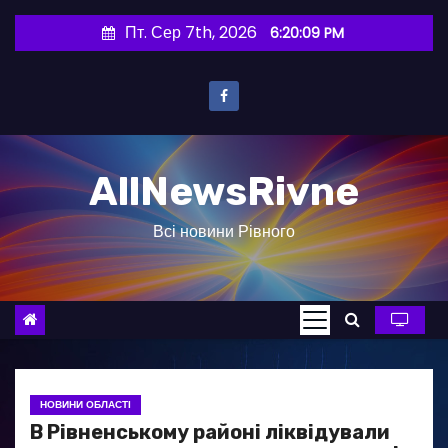
П
Пт. Сер 7th, 2026
6:20:09 PM
е
р
е
й
т
AllNewsRivne
и
д
Всі новини Рівного
о
в
м
і
с
т
у
НОВИНИ ОБЛАСТІ
В Рівненському районі ліквідували