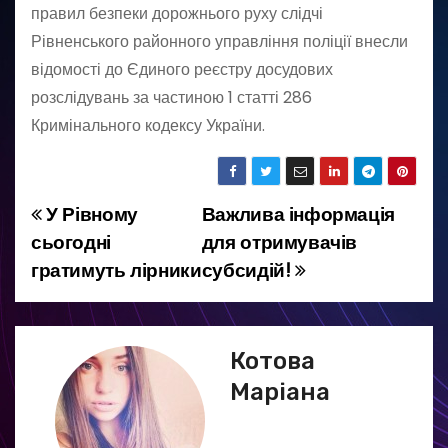
правил безпеки дорожнього руху слідчі
Рівненського районного управління поліції внесли
відомості до Єдиного реєстру досудових
розслідувань за частиною 1 статті 286
Кримінального кодексу України.
У Рівному
Важлива інформація
Н
сьогодні
для отримувачів
а
гратимуть лірники
субсидій!
в
і
Котова
г
Маріана
а