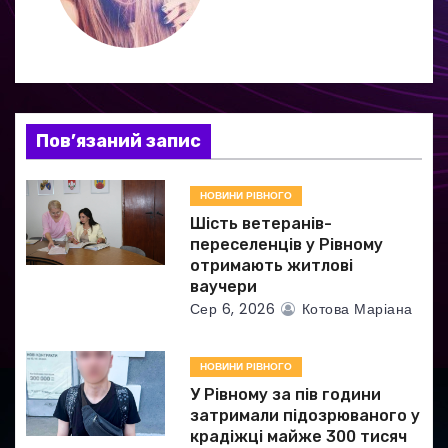
ц
і
я
Пов’язаний запис
з
а
НОВИНИ РІВНОГО
Шість ветеранів-
п
переселенців у Рівному
отримають житлові
и
ваучери
Сер 6, 2026
Котова Маріана
с
і
НОВИНИ РІВНОГО
в
У Рівному за пів години
затримали підозрюваного у
крадіжці майже 300 тисяч