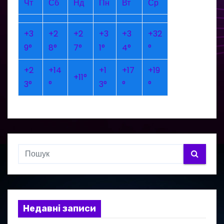
Чт
Сб
Нд
Пн
Вт
Ср
+
3
+
2
+
2
+
3
+
3
+
32
9°
8°
7°
1°
4°
°
+
2
+
14
+
1
+
17
+
19
+
11°
3°
°
3°
°
°
Недавні записи