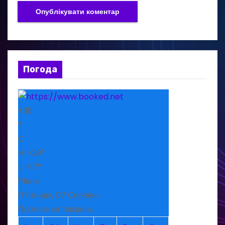
Погода
+
38
°
C
H:
+
29°
L:
+
17°
Рівне
П’ятниця, 07 Серпень
Прогноз на тиждень