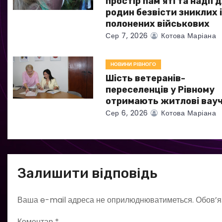
простір пам’яті та надії 
п
родин безвісти зниклих 
полонених військових
и
Сер 7, 2026
Котова Маріана
с
НОВИНИ РІВНОГО
і
Шість ветеранів-
в
переселенців у Рівному
отримають житлові вау
Сер 6, 2026
Котова Маріана
Залишити відповідь
Ваша e-mail адреса не оприлюднюватиметься.
Обов’я
Коментар
*