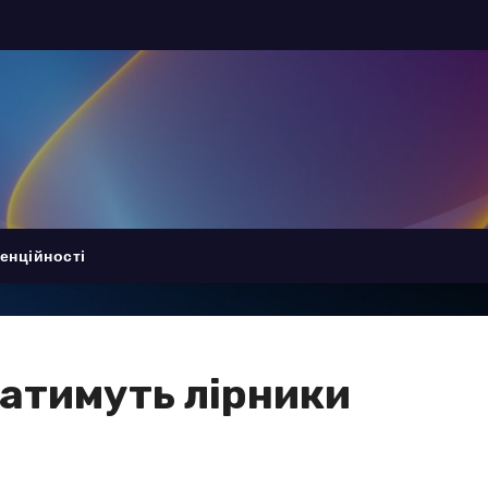
енційності
ратимуть лірники