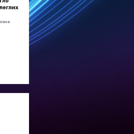
тло
олеглих
ріана