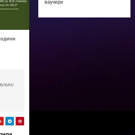
ваучери
 години
музики
апила