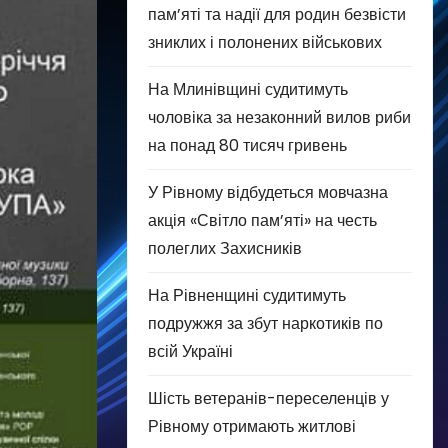
пам’яті та надії для родин безвісти
зниклих і полонених військових
На Млинівщині судитимуть
чоловіка за незаконний вилов риби
на понад 80 тисяч гривень
У Рівному відбудеться мовчазна
акція «Світло пам’яті» на честь
полеглих Захисників
На Рівненщині судитимуть
подружжя за збут наркотиків по
всій Україні
Шість ветеранів-переселенців у
Рівному отримають житлові