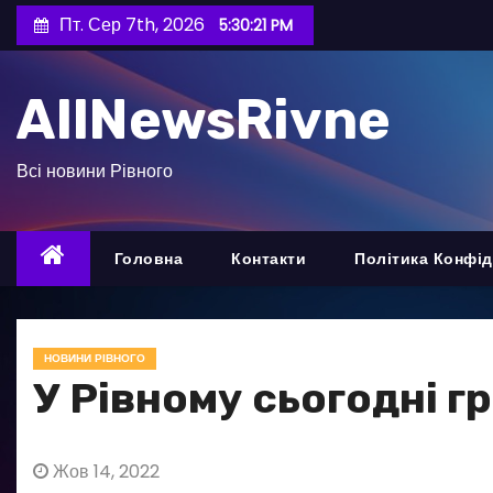
П
Пт. Сер 7th, 2026
5:30:23 PM
е
р
AllNewsRivne
е
й
т
Всі новини Рівного
и
д
о
Головна
Контакти
Політика Конфід
в
м
і
НОВИНИ РІВНОГО
с
У Рівному сьогодні г
т
у
Жов 14, 2022