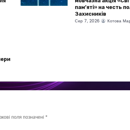
для
мовчазна акція «Сві
і
пам’яті» на честь п
Захисників
Сер 7, 2026
Котова Ма
чери
зкові поля позначені
*