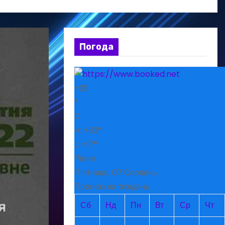
Погода
+
29
°
C
H:
+
30°
L:
+
17°
Рівне
П’ятниця, 07 Серпень
Прогноз на тиждень
Сб
Нд
Пн
Вт
Ср
Чт