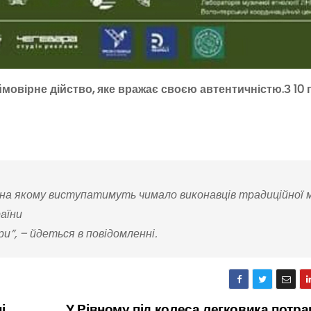
ймовірне дійство, яке вражає своєю автентичністю.З 10
 на якому виступатимуть чимало виконавців традиційної 
раїни
и”, – йдеться в повідомленні.
і
У Рівному під колеса легковика потр