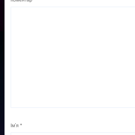
Ім'я
*