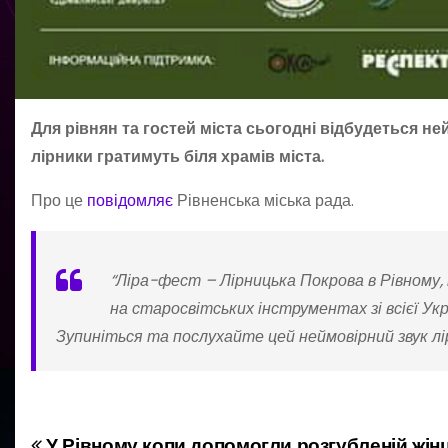
Для рівнян та гостей міста сьогодні відбудеться не
лірники гратимуть біля храмів міста.
Про це
повідомляє
Рівненська міська рада.
“Ліра-фест – Лірницька Покрова в Рівному,
на старосвітських інструментах зі всієї Ук
Зупиніться та послухайте цей неймовірний звук лір
У Рівному копи допомогли розгубленій жінц