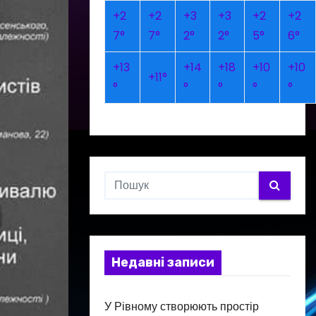
+
2
+
2
+
3
+
3
+
2
+
2
7°
7°
2°
2°
5°
6°
+
13
+
14
+
18
+
10
+
10
+
11°
°
°
°
°
°
Недавні записи
У Рівному створюють простір