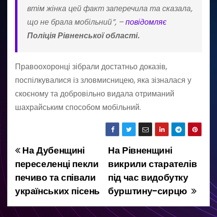
втім жінка цей факт заперечила та сказала,
що не брала мобільний”, –
повідомляє
Поліція Рівненської області.
️Правоохоронці зібрали достатньо доказів,
поспілкувалися із зловмисницею, яка зізналася у
скоєному та добровільно видала отриманий
шахрайським способом мобільний.
На Дубенщині
На Рівненщині
Н
переселенці пекли
викрили старателів
а
печиво та співали
під час видобутку
українських пісень
бурштину-сирцю
в
і