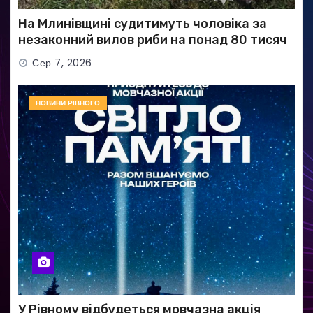
На Млинівщині судитимуть чоловіка за
незаконний вилов риби на понад 80 тисяч
гривень
Сер 7, 2026
НОВИНИ РІВНОГО
У Рівному відбудеться мовчазна акція