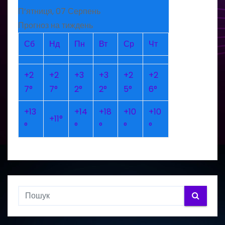
П’ятниця, 07 Серпень
Прогноз на тиждень
Сб
Нд
Пн
Вт
Ср
Чт
+
2
+
2
+
3
+
3
+
2
+
2
7°
7°
2°
2°
5°
6°
+
13
+
14
+
18
+
10
+
10
+
11°
°
°
°
°
°