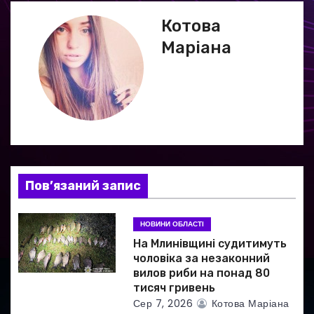
г
Котова
Маріана
а
ц
і
я
з
Пов’язаний запис
а
НОВИНИ ОБЛАСТІ
п
На Млинівщині судитимуть
и
чоловіка за незаконний
вилов риби на понад 80
с
тисяч гривень
Сер 7, 2026
Котова Маріана