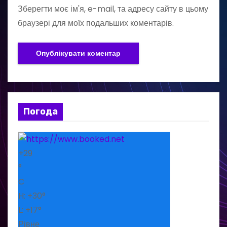
Зберегти моє ім'я, e-mail, та адресу сайту в цьому
браузері для моїх подальших коментарів.
Погода
+
29
°
C
H:
+
30°
L:
+
17°
Рівне