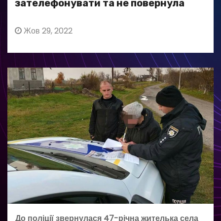
зателефонувати та не повернула
Жов 29, 2022
До поліції звернулася 47-річна жителька села