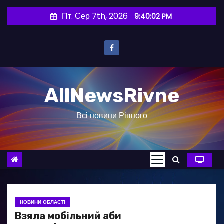
П
Пт. Сер 7th, 2026
9:40:03 PM
е
р
е
й
т
AllNewsRivne
и
д
Всі новини Рівного
о
в
м
і
с
т
у
НОВИНИ ОБЛАСТІ
Взяла мобільний аби