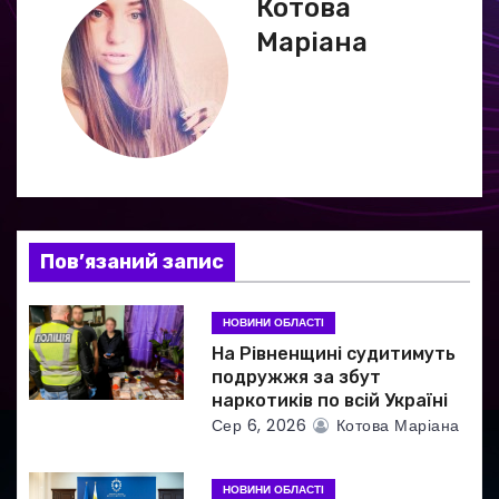
Котова
г
Маріана
а
ц
і
я
Пов’язаний запис
з
а
НОВИНИ ОБЛАСТІ
На Рівненщині судитимуть
п
подружжя за збут
наркотиків по всій Україні
и
Сер 6, 2026
Котова Маріана
с
НОВИНИ ОБЛАСТІ