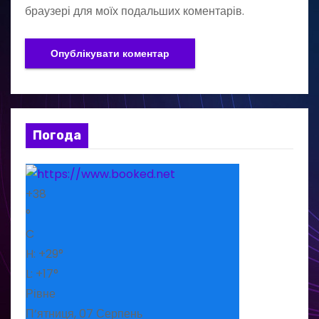
браузері для моїх подальших коментарів.
Погода
+
38
°
C
H:
+
29°
L:
+
17°
Рівне
П’ятниця, 07 Серпень