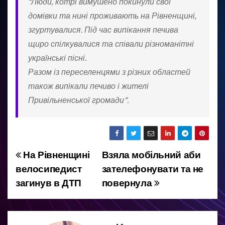
“Люди, котрі вимушено покинули свої
домівки та нині проживають на Рівненщині,
згуртувалися. Під час випікання печива
щиро спілкувалися та співали різноманітні
українські пісні.
Разом із переселенцями з різних областей
також випікали печиво і жителі
Привільненської громади”.
На Рівненщині
Взяла мобільний аби
Н
велосипедист
зателефонувати та не
а
загинув в ДТП
повернула
в
і