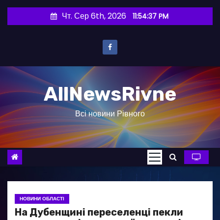
П
Чт. Сер 6th, 2026
11:54:38 PM
е
р
е
й
т
AllNewsRivne
и
д
Всі новини Рівного
о
в
м
і
с
т
у
НОВИНИ ОБЛАСТІ
На Дубенщині переселенці пекли