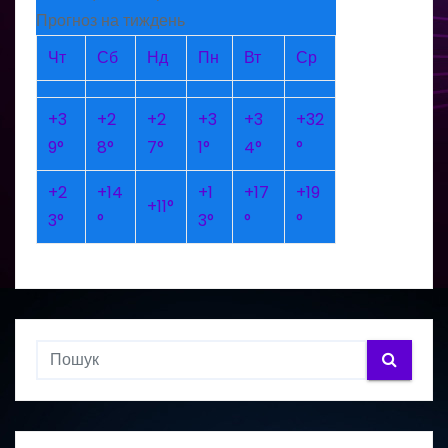
Прогноз на тиждень
Чт
Сб
Нд
Пн
Вт
Ср
+
3
+
2
+
2
+
3
+
3
+
32
9°
8°
7°
1°
4°
°
+
2
+
14
+
1
+
17
+
19
+
11°
3°
°
3°
°
°