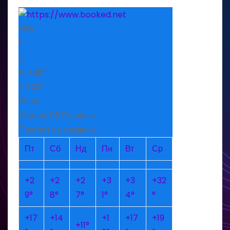
+
38
°
C
H:
+
39°
L:
+
23°
Рівне
Четвер, 06 Серпень
Прогноз на тиждень
Пт
Сб
Нд
Пн
Вт
Ср
+
2
+
2
+
2
+
3
+
3
+
32
9°
8°
7°
1°
4°
°
+
17
+
14
+
1
+
17
+
19
+
11°