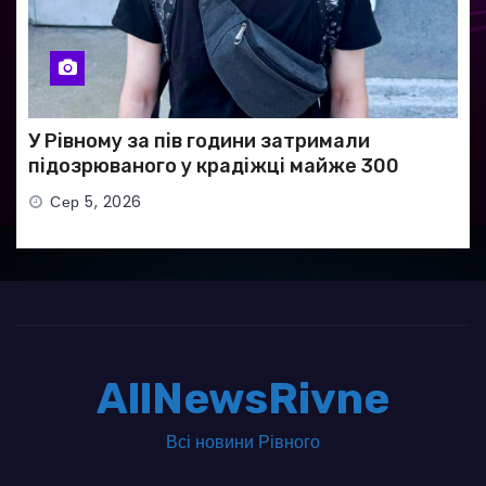
У Рівному за пів години затримали
підозрюваного у крадіжці майже 300
тисяч гривень
Сер 5, 2026
AllNewsRivne
Всі новини Рівного