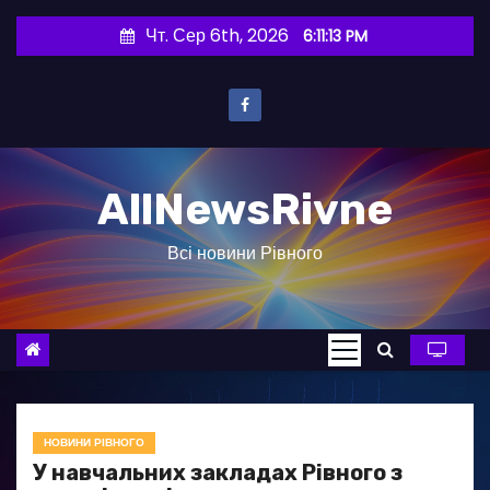
П
Чт. Сер 6th, 2026
6:11:14 PM
е
р
е
й
т
AllNewsRivne
и
д
Всі новини Рівного
о
в
м
і
с
т
у
НОВИНИ РІВНОГО
У навчальних закладах Рівного з