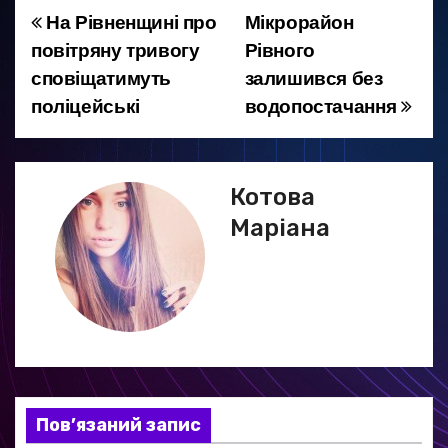
На Рівненщині про
Мікро​​район
Н
повітряну тривогу
Рівного
а
сповіщатимуть
залишився без
поліцейські
водопостачання
в
і
г
Котова
Маріана
а
ц
і
я
з
Пов’язаний запис