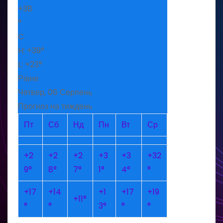
+
38
°
C
H:
+
39°
L:
+
23°
Рівне
Четвер, 06 Серпень
Прогноз на тиждень
Пт
Сб
Нд
Пн
Вт
Ср
+
2
+
2
+
2
+
3
+
3
+
32
9°
8°
7°
1°
4°
°
+
17
+
14
+
1
+
17
+
19
+
11°
°
°
3°
°
°