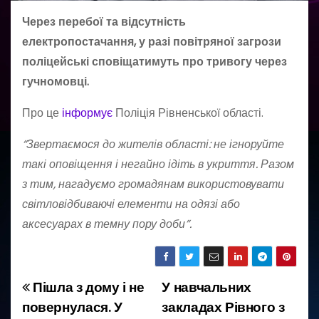
Через перебої та відсутність
електропостачання, у разі повітряної загрози
поліцейські сповіщатимуть про тривогу через
гучномовці.
Про це
інформує
Поліція Рівненської області.
“️Звертаємося до жителів області: не ігноруйте
такі оповіщення і негайно ідіть в укриття. Разом
з тим, нагадуємо громадянам використовувати
світловідбиваючі елементи на одязі або
аксесуарах в темну пору доби”.
Пішла з дому і не
У навчальних
Н
повернулася. У
закладах Рівного з