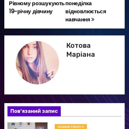
а
Рівному розшукують
понеділка
19-річну дівчину
відновлюється
в
навчання
і
г
Котова
а
Маріана
ц
і
я
з
а
Пов’язаний запис
п
НОВИНИ РІВНОГО