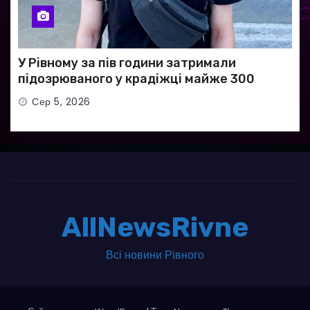
У Рівному за пів години затримали
підозрюваного у крадіжці майже 300
тисяч гривень
Сер 5, 2026
AllNewsRivne
Всі новини Рівного