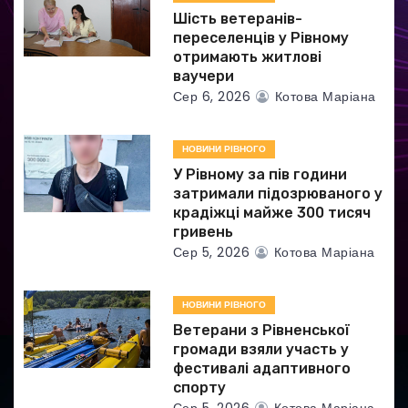
и
Шість ветеранів-
переселенців у Рівному
с
отримають житлові
ваучери
і
Сер 6, 2026
Котова Маріана
в
НОВИНИ РІВНОГО
У Рівному за пів години
затримали підозрюваного у
крадіжці майже 300 тисяч
гривень
Сер 5, 2026
Котова Маріана
НОВИНИ РІВНОГО
Ветерани з Рівненської
громади взяли участь у
фестивалі адаптивного
спорту