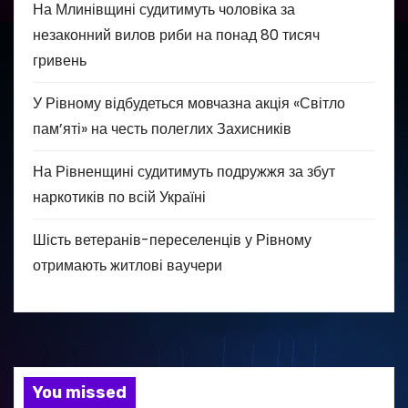
На Млинівщині судитимуть чоловіка за
незаконний вилов риби на понад 80 тисяч
гривень
У Рівному відбудеться мовчазна акція «Світло
пам’яті» на честь полеглих Захисників
На Рівненщині судитимуть подружжя за збут
наркотиків по всій Україні
Шість ветеранів-переселенців у Рівному
отримають житлові ваучери
You missed