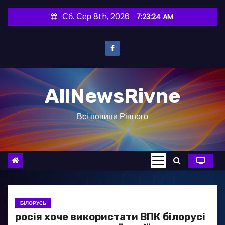
П
Сб. Сер 8th, 2026
7:23:25 AM
е
р
е
й
т
AllNewsRivne
и
д
Всі новини Рівного
о
в
м
і
с
т
у
БІЛОРУСЬ
росія хоче використати ВПК білорусі