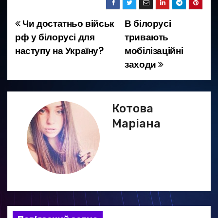
Чи достатньо військ
В білорусі
Н
рф у білорусі для
тривають
а
наступу на Україну?
мобілізаційні
заходи
в
і
г
Котова
Маріана
а
ц
і
я
з