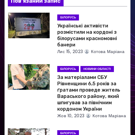
Пов’язаний запис
а
БІЛОРУСЬ
п
Українські активісти
и
розмістили на кордоні з
білорусами красномовні
с
банери
Лис 15, 2023
Котова Маріана
і
в
БІЛОРУСЬ
НОВИНИ ОБЛАСТІ
За матеріалами СБУ
Рівненщини 6,5 років за
ґратами проведе житель
Вараського району, який
шпигував за північним
кордоном України
Жов 10, 2023
Котова Маріана
БІЛОРУСЬ