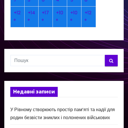
+
12
+
14
+
17
+
10
+
10
+
12
°
°
°
°
°
°
Недавні записи
У Рівному створюють простір пам’яті та надії для
родин безвісти зниклих і полонених військових