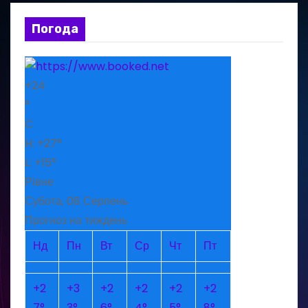
Погода
+
24
°
C
H:
+
27°
L:
+
15°
Рівне
Субота, 08 Серпень
Прогноз на тиждень
Нд
Пн
Вт
Ср
Чт
Пт
+
2
+
3
+
2
+
2
+
2
+
2
7°
3°
6°
4°
5°
8°