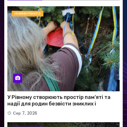
НОВИНИ РІВНОГО
У Рівному створюють простір пам’яті та
надії для родин безвісти зниклих і
полонених військових
Сер 7, 2026