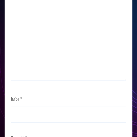
Ім'я
*