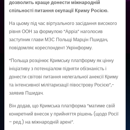
дозволить краще донести міжнародній
спільності питання окупації Криму Росією.
На цьому під час віртуального засідання високого
рівня ООН за формулою “Арріа” наголосив
заступник глави МЗС Польщі Марцін Пшидач,
повідомляє кореспондент Укрінформу.
“Польща розцінює Кримську платформу як цінну
ініціативу з потенціалом підняти обізнаність і
донести світові питання нелегальної анексії Криму
та інтенсивної мілітаризації півострову Росією”,-
заявив Пшидач.
Він додав, що Кримська платформа “матиме свій
конкретний внесок у прийняття рішень (щодо Росії
– ред.) на міжнародній арені”.