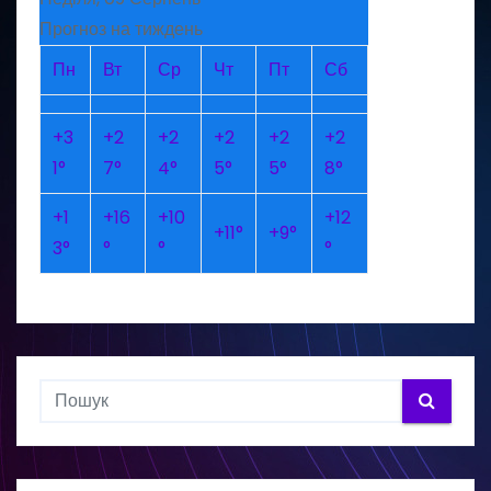
Прогноз на тиждень
Пн
Вт
Ср
Чт
Пт
Сб
+
3
+
2
+
2
+
2
+
2
+
2
1°
7°
4°
5°
5°
8°
+
1
+
16
+
10
+
12
+
11°
+
9°
3°
°
°
°