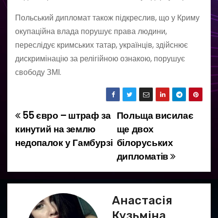
Польський дипломат також підкреслив, що у Криму
окупаційна влада порушує права людини,
переслідує кримських татар, українців, здійснює
дискримінацію за релігійною ознакою, порушує
свободу ЗМІ.
55 євро – штраф за
Польща висилає
Н
кинутий на землю
ще двох
а
недопалок у Гамбурзі
білоруських
дипломатів
в
і
г
Анастасія
Кузьміна