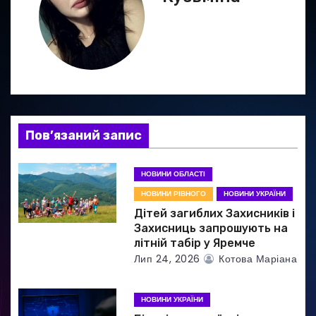
а
ц
і
я
з
Пов’язаний запис
а
НОВИНИ ОБЛАСТІ
п
НОВИНИ РІВНОГО
НОВИНИ УКРАЇНИ
и
Дітей загиблих Захисників і
Захисниць запрошують на
с
літній табір у Яремче
Лип 24, 2026
Котова Маріана
і
в
НОВИНИ УКРАЇНИ