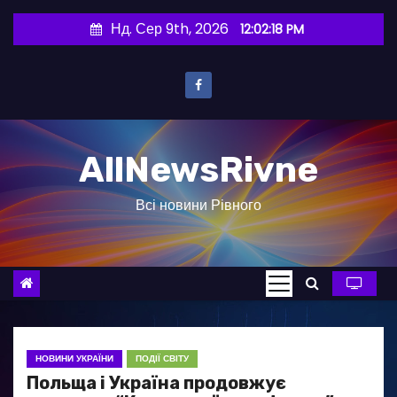
П
Нд. Сер 9th, 2026
12:02:18 PM
е
р
е
й
т
AllNewsRivne
и
д
Всі новини Рівного
о
в
м
і
с
т
у
НОВИНИ УКРАЇНИ
ПОДІЇ СВІТУ
Польща і Україна продовжує