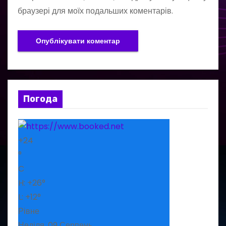
браузері для моїх подальших коментарів.
Погода
+
24
°
C
H:
+
26°
L:
+
12°
Рівне
Неділя, 09 Серпень