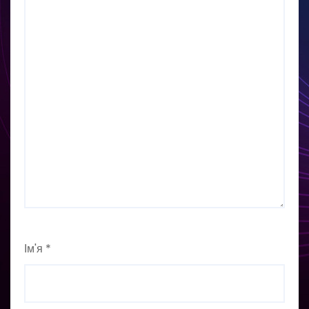
Ім'я
*