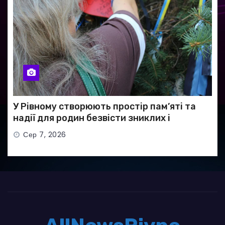
У Рівному створюють простір пам’яті та
надії для родин безвісти зниклих і
полонених військових
Сер 7, 2026