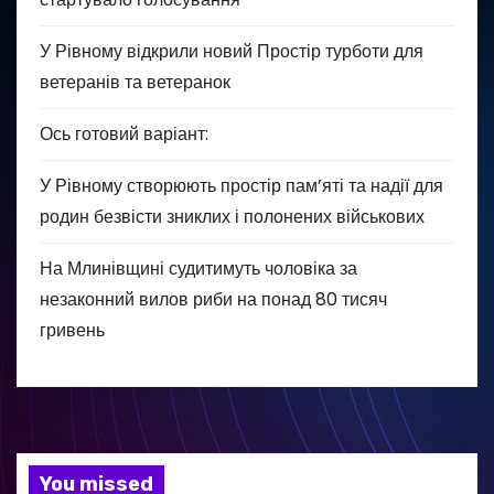
У Рівному відкрили новий Простір турботи для
ветеранів та ветеранок
Ось готовий варіант:
У Рівному створюють простір пам’яті та надії для
родин безвісти зниклих і полонених військових
На Млинівщині судитимуть чоловіка за
незаконний вилов риби на понад 80 тисяч
гривень
You missed