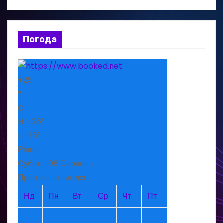
Погода
+
25
°
C
H:
+
26°
L:
+
15°
Рівне
Субота, 08 Серпень
Прогноз на тиждень
Нд
Пн
Вт
Ср
Чт
Пт