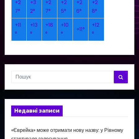
+
2
+
3
+
2
+
2
+
2
+
2
7°
2°
7°
5°
6°
8°
+
11
+
13
+
18
+
10
+
12
+
11°
°
°
°
°
°
Недавні записи
«Єврейка» може отримати нову назву: у Рівному
стартувало голосування