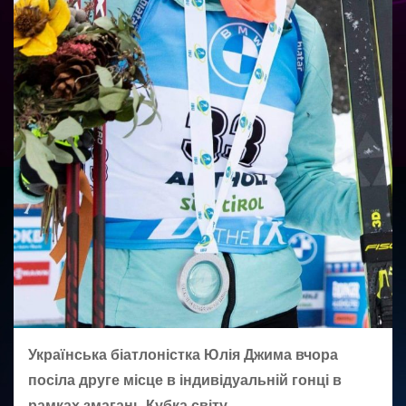
Українська біатлоністка Юлія Джима вчора
посіла друге місце в індивідуальній гонці в
рамках змагань Кубка світу.