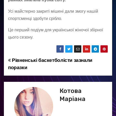
Усі майстерно закриті мішені дали змогу нашій
спортсменці здобути срібло.
Це перший подіум для української жіночої збірної
цього сезону.
Рівненські баскетболісти зазнали
Н
поразки
а
в
Котова
і
Маріана
г