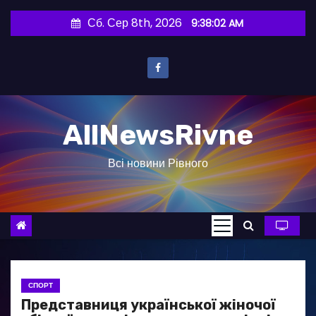
П
Сб. Сер 8th, 2026
9:38:03 AM
е
р
е
й
т
AllNewsRivne
и
д
Всі новини Рівного
о
в
м
і
с
т
у
СПОРТ
Представниця української жіночої