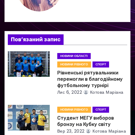
а
ц
і
я
Пов’язаний запис
з
НОВИНИ ОБЛАСТІ
а
НОВИНИ РІВНОГО
СПОРТ
Рівненські рятувальники
п
перемогли в благодійному
футбольному турнірі
и
Лис 6, 2022
Котова Маріана
с
НОВИНИ РІВНОГО
СПОРТ
і
Студент МЕГУ виборов
в
бронзу на Кубку світу
Вер 23, 2022
Котова Маріана