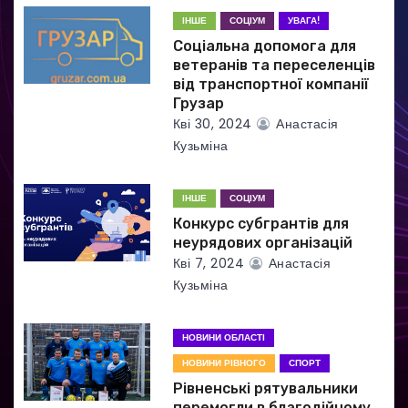
п
ІНШЕ
СОЦІУМ
УВАГА!
и
Соціальна допомога для
ветеранів та переселенців
с
від транспортної компанії
Грузар
і
Кві 30, 2024
Анастасія
Кузьміна
в
ІНШЕ
СОЦІУМ
Конкурс субгрантів для
неурядових організацій
Кві 7, 2024
Анастасія
Кузьміна
НОВИНИ ОБЛАСТІ
НОВИНИ РІВНОГО
СПОРТ
Рівненські рятувальники
перемогли в благодійному