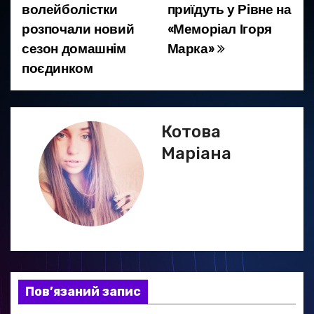
волейболістки
приїдуть у Рівне на
а
розпочали новий
«Меморіал Ігоря
сезон домашнім
Марка»
в
поєдинком
і
г
Котова
а
Маріана
ц
і
я
з
а
Пов’язаний запис