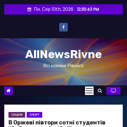
П
Пн. Сер 10th, 2026
12:30:44 PM
е
р
е
й
т
AllNewsRivne
и
д
Всі новини Рівного
о
в
м
і
с
т
у
СОЦІУМ
СПОРТ
В Оржеві півтори сотні студентів