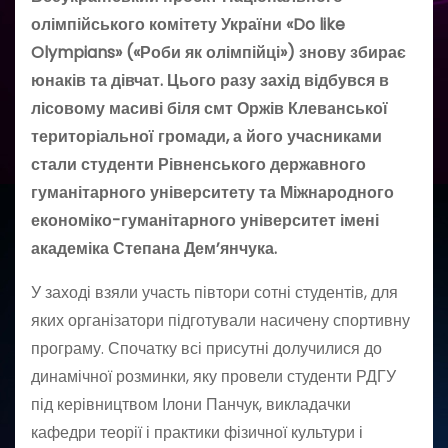
олімпійського комітету України «Do like
Olympians» («Роби як олімпійці») знову збирає
юнаків та дівчат. Цього разу захід відбувся в
лісовому масиві біля смт Оржів Клеванської
територіальної громади, а його учасниками
стали студенти Рівненського державного
гуманітарного університету та Міжнародного
економіко-гуманітарного університет імені
академіка Степана Дем’янчука.
У заході взяли участь півтори сотні студентів, для
яких організатори підготували насичену спортивну
програму. Спочатку всі присутні долучилися до
динамічної розминки, яку провели студенти РДГУ
під керівництвом Ілони Панчук, викладачки
кафедри теорії і практики фізичної культури і