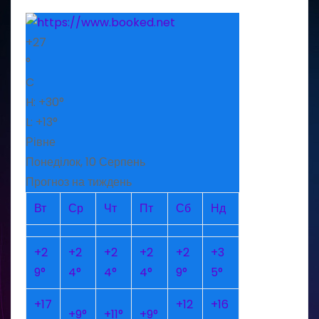
+
27
°
C
H:
+
30°
L:
+
13°
Рівне
Понеділок, 10 Серпень
Прогноз на тиждень
Вт
Ср
Чт
Пт
Сб
Нд
+
2
+
2
+
2
+
2
+
2
+
3
9°
4°
4°
4°
9°
5°
+
17
+
12
+
16
+
9°
+
11°
+
9°