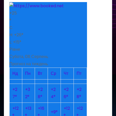
+
25
°
C
H:
+
26°
L:
+
15°
Рівне
Субота, 08 Серпень
Прогноз на тиждень
Нд
Пн
Вт
Ср
Чт
Пт
+
2
+
3
+
2
+
2
+
2
+
2
7°
2°
8°
4°
6°
8°
+
12
+
13
+
16
+
12
+
12
+
9°
°
°
°
°
°