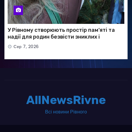
У Рівному створюють простір пам’яті та
надії для родин безвісти зниклих і
полонених військових
Сер 7, 2026
AllNewsRivne
Всі новини Рівного