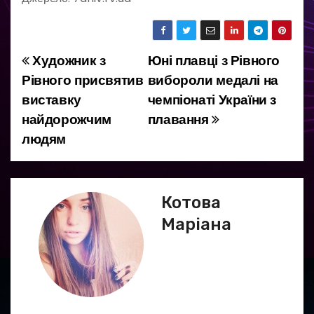
Художник з
Юні плавці з Рівного
Н
Рівного присвятив
вибороли медалі на
а
виставку
чемпіонаті України з
найдорожчим
плавання
в
людям
і
г
Котова
а
Маріана
ц
і
я