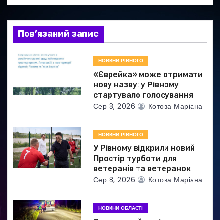
з
а
Пов’язаний запис
п
НОВИНИ РІВНОГО
и
«Єврейка» може отримати
нову назву: у Рівному
с
стартувало голосування
Сер 8, 2026
Котова Маріана
і
в
НОВИНИ РІВНОГО
У Рівному відкрили новий
Простір турботи для
ветеранів та ветеранок
Сер 8, 2026
Котова Маріана
НОВИНИ ОБЛАСТІ