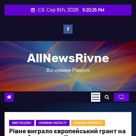
П
Сб. Сер 8th, 2026
5:20:26 PM
е
р
е
й
т
AllNewsRivne
и
д
Всі новини Рівного
о
в
м
і
с
т
у
МИСТЕЦТВО
НОВИНИ ОБЛАСТІ
НОВИНИ РІВНОГО
Рівне виграло європейський грант на