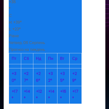
+
38
°
C
H:
+
39°
L:
+
23°
Рівне
Четвер, 06 Серпень
Прогноз на тиждень
Пт
Сб
Нд
Пн
Вт
Ср
+
3
+
2
+
2
+
3
+
3
+
2
0°
7°
6°
2°
5°
9°
+
17
+
14
+
12
+
14
+
16
+
17
°
°
°
°
°
°