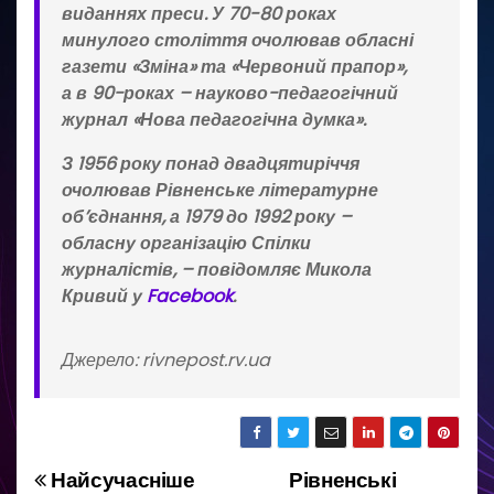
виданнях преси. У 70-80 роках
минулого століття очолював обласні
газети «Зміна» та «Червоний прапор»,
а в 90-роках – науково-педагогічний
журнал «Нова педагогічна думка».
З 1956 року понад двадцятиріччя
очолював Рівненське літературне
об’єднання, а 1979 до 1992 року –
обласну організацію Спілки
журналістів
, – повідомляє Микола
Кривий у
Facebook
.
Джерело: rivnepost.rv.ua
Найсучасніше
Рівненські
Н