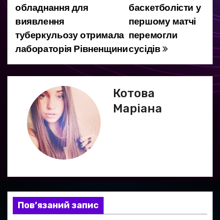
обладнання для
баскетболісти у
а
виявлення
першому матчі
туберкульозу отримала
перемогли
в
лабораторія Рівненщини
сусідів
і
г
Котова
а
Маріана
ц
і
я
з
а
Пов’язаний запис