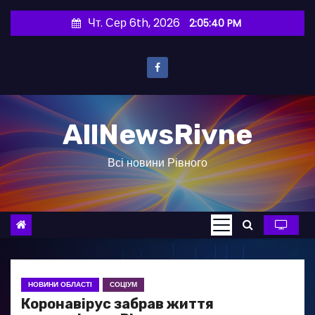
П
Чт. Сер 6th, 2026
2:05:41 PM
е
р
е
й
т
AllNewsRivne
и
д
Всі новини Рівного
о
в
м
і
с
т
у
НОВИНИ ОБЛАСТІ
СОЦІУМ
Коронавірус забрав життя