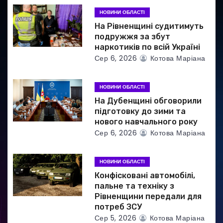
п
НОВИНИ ОБЛАСТІ
и
На Рівненщині судитимуть
подружжя за збут
с
наркотиків по всій Україні
Сер 6, 2026
Котова Маріана
і
в
НОВИНИ ОБЛАСТІ
На Дубенщині обговорили
підготовку до зими та
нового навчального року
Сер 6, 2026
Котова Маріана
НОВИНИ ОБЛАСТІ
Конфісковані автомобілі,
пальне та техніку з
Рівненщини передали для
потреб ЗСУ
Сер 5, 2026
Котова Маріана