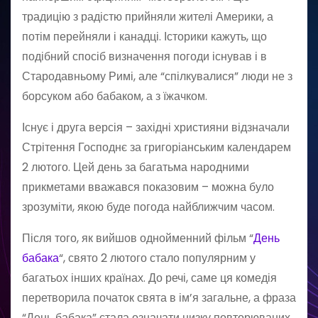
традицію з радістю прийняли жителі Америки, а
потім перейняли і канадці. Історики кажуть, що
подібний спосіб визначення погоди існував і в
Стародавньому Римі, але “спілкувалися” люди не з
борсуком або бабаком, а з їжачком.
Існує і друга версія – західні християни відзначали
Стрітення Господнє за григоріанським календарем
2 лютого. Цей день за багатьма народними
прикметами вважався показовим – можна було
зрозуміти, якою буде погода найближчим часом.
Після того, як вийшов однойменний фільм “
День
бабака
“, свято 2 лютого стало популярним у
багатьох інших країнах. До речі, саме ця комедія
перетворила початок свята в ім’я загальне, а фраза
“День бабака” стала означати низку повторюваних