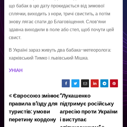
що бабак в цю дату прокидається від зимової
сплячки, виходить з нори, тричі свистить, а потім
знову лягає спати до Благовіщення. Слов’яни
здавна виходили в поле або степ, щоб почути цей
свист.
В Україні зараз живуть два бабака-метеоролога:
харківський Тимко і львівський Мішка.
У
НІАН
Євросоюз змінює
“Лукашенко
Н
правила в’їзду для
підтримує російську
а
туристів: умови
агресію проти України
перетину кордону
і виступає
в