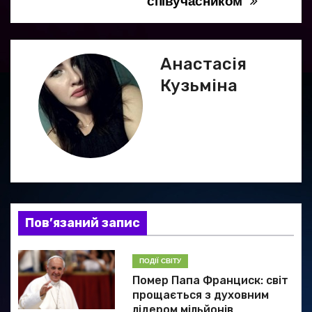
співучасником”
і
г
Анастасія
а
Кузьміна
ц
і
я
з
а
Пов’язаний запис
п
ПОДІЇ СВІТУ
и
Помер Папа Франциск: світ
прощається з духовним
с
лідером мільйонів