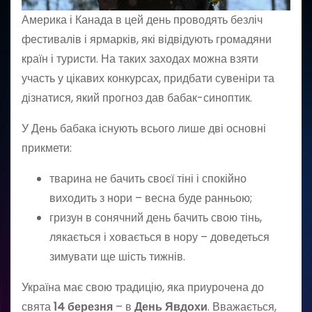
Америка і Канада в цей день проводять безліч
фестивалів і ярмарків, які відвідують громадяни
країн і туристи. На таких заходах можна взяти
участь у цікавих конкурсах, придбати сувеніри та
дізнатися, який прогноз дав бабак-синоптик.
У День бабака існують всього лише дві основні
прикмети:
тварина не бачить своєї тіні і спокійно
виходить з нори – весна буде ранньою;
гризун в сонячний день бачить свою тінь,
лякається і ховається в нору – доведеться
зимувати ще шість тижнів.
Україна має свою традицію, яка приурочена до
свята
14 березня
– в
День Явдохи
. Вважається,