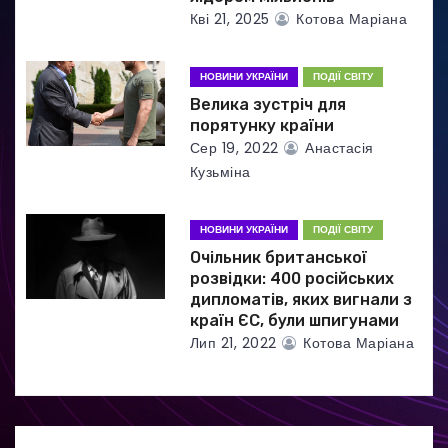
Кві 21, 2025
Котова Маріана
і
в
НОВИНИ УКРАЇНИ
ПОДІЇ СВІТУ
Велика зустріч для
порятунку країни
Сер 19, 2022
Анастасія
Кузьміна
НОВИНИ УКРАЇНИ
ПОДІЇ СВІТУ
Очільник британської
розвідки: 400 російських
дипломатів, яких вигнали з
країн ЄС, були шпигунами
Лип 21, 2022
Котова Маріана