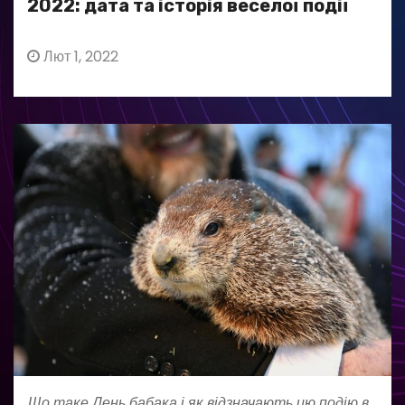
2022: дата та історія веселої події
Лют 1, 2022
Що таке День бабака і як відзначають цю подію в