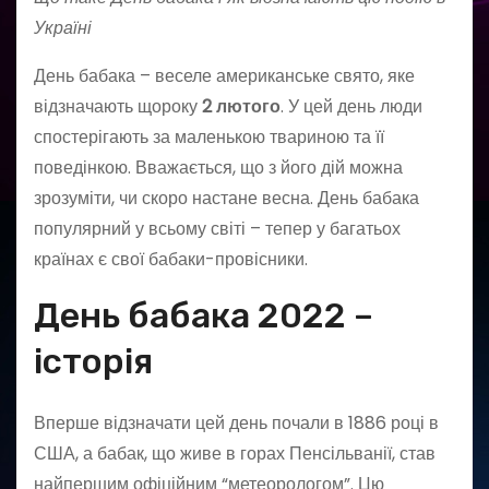
Україні
День бабака – веселе американське свято, яке
відзначають щороку
2 лютого
. У цей день люди
спостерігають за маленькою твариною та її
поведінкою. Вважається, що з його дій можна
зрозуміти, чи скоро настане весна. День бабака
популярний у всьому світі – тепер у багатьох
країнах є свої бабаки-провісники.
День бабака 2022 –
історія
Вперше відзначати цей день почали в 1886 році в
США, а бабак, що живе в горах Пенсільванії, став
найпершим офіційним “метеорологом”. Цю