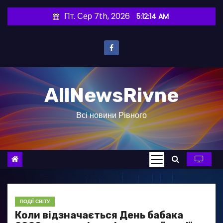
П
Пт. Сер 7th, 2026
5:12:15 AM
е
р
е
й
т
AllNewsRivne
и
д
Всі новини Рівного
о
в
м
і
с
т
у
ПОДІЇ СВІТУ
Коли відзначається День бабака