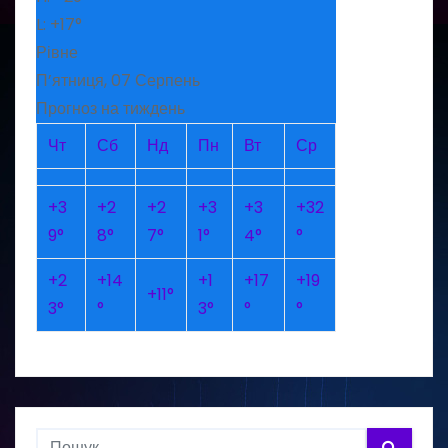
L:
+
17°
Рівне
П’ятниця, 07 Серпень
Прогноз на тиждень
Чт
Сб
Нд
Пн
Вт
Ср
+
3
+
2
+
2
+
3
+
3
+
32
9°
8°
7°
1°
4°
°
+
2
+
14
+
1
+
17
+
19
+
11°
3°
°
3°
°
°