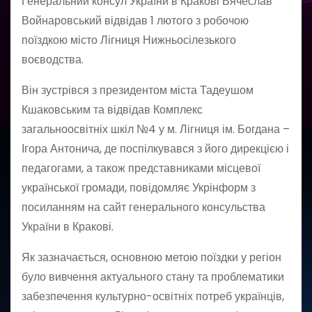
Генеральний консул України в Кракові Вячеслав
Войнаровський відвідав 1 лютого з робочою
поїздкою місто Лігниця Нижньосілезького
воєводства.
Він зустрівся з президентом міста Тадеушом
Кшаковським та відвідав Комплекс
загальноосвітніх шкіл №4 у м. Лігниця ім. Богдана –
Ігора Антонича, де поспілкувався з його дирекцією і
педагогами, а також представниками місцевої
української громади, повідомляє Укрінформ з
посиланням на сайт генерального консульства
України в Кракові.
Як зазначається, основною метою поїздки у регіон
було вивчення актуального стану та проблематики
забезпечення культурно-освітніх потреб українців,