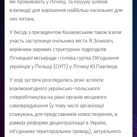
які проживають у Лігниці, та пошуку шляхів
взаємодії для вирішення найбільш нагальних для
них питань.
У бесіді з президентом Кшаковським також взяли
участь заступниця очільника міста Я.Зєнкєвіч,
керівники окремих структурних підрозділів
Лігницької міськради і голова гуртка Об’єднання
українців у Польщі (ОУП) у Лігниці Ю.Павлище.
У ході зустрічі розглядались різні аспекти
взаємовигідного українсько-польського
співробітництва на рівні органів місцевого
самоврядування (у тому числі організації
стажувань для представників новостворених, в
рамках реформи децентралізації в Україні,
об’єднаних територіальних громад), актуального