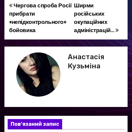
Чергова спроба Росії
Ширми
Н
прибрати
російських
а
«непідконтрольного»
окупаційних
бойовика
адміністрацій…
в
і
г
Анастасія
Кузьміна
а
ц
і
я
з
Пов’язаний запис
а