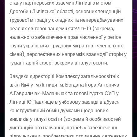
стану партнерських взаємин Лігниці з містом
Дрогобич Львівської області, основних тенденцій
трудової міграції у складних та непередбачуваних
реаліях світової пандемії COVID-19 (зокрема,
належного забезпечення прав численної у регіоні
групи українських трудових мігрантів і членів їхніх
сімей), перспективних напрямків взаємодії сторін у
гуманітарній сфері, зокрема в галузі освіти.
Завдяки директорці Комплексу загальноосвітніх
шкіл №4 у м.Лігниця ім. Богдана Ігора Антонича
А.Гаврильчак-Маланьчак та голові гуртка ОУП у
Лігниці Ю.Павлище в учбовому закладі відбувся
конструктивний обмін думками щодо нових
викликів у галузі освіти (зокрема й особливостей
дистанційного навчання, потреб у забезпеченні
підручниками, проблематики отримання державних