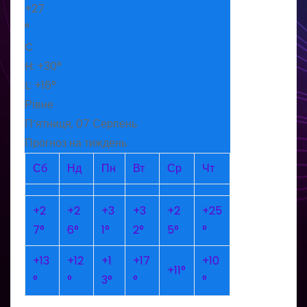
+
27
°
C
H:
+
30°
L:
+
16°
Рівне
П’ятниця, 07 Серпень
Прогноз на тиждень
Сб
Нд
Пн
Вт
Ср
Чт
+
2
+
2
+
3
+
3
+
2
+
25
7°
6°
1°
2°
5°
°
+
13
+
12
+
1
+
17
+
10
+
11°
°
°
3°
°
°