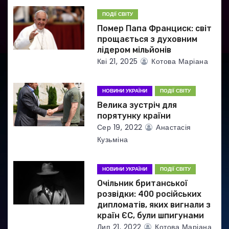
ПОДІЇ СВІТУ
п
Помер Папа Франциск: світ
и
прощається з духовним
лідером мільйонів
с
Кві 21, 2025
Котова Маріана
і
НОВИНИ УКРАЇНИ
ПОДІЇ СВІТУ
в
Велика зустріч для
порятунку країни
Сер 19, 2022
Анастасія
Кузьміна
НОВИНИ УКРАЇНИ
ПОДІЇ СВІТУ
Очільник британської
розвідки: 400 російських
дипломатів, яких вигнали з
країн ЄС, були шпигунами
Лип 21, 2022
Котова Маріана