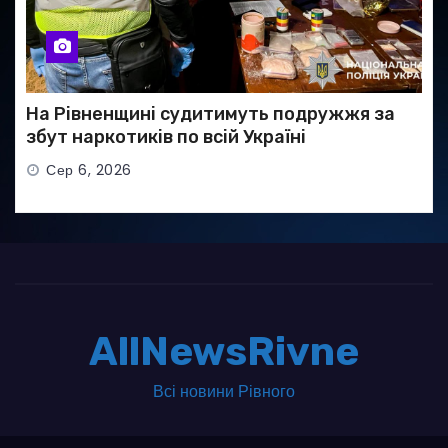
На Рівненщині судитимуть подружжя за
збут наркотиків по всій Україні
Сер 6, 2026
AllNewsRivne
Всі новини Рівного