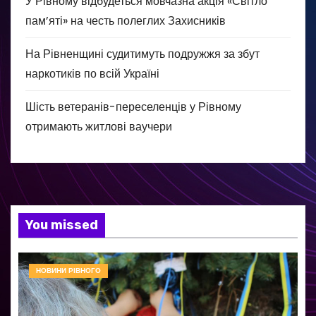
У Рівному відбудеться мовчазна акція «Світло
пам’яті» на честь полеглих Захисників
На Рівненщині судитимуть подружжя за збут
наркотиків по всій Україні
Шість ветеранів-переселенців у Рівному
отримають житлові ваучери
You missed
НОВИНИ РІВНОГО