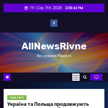
П
Пт. Сер 7th, 2026
2:09:44 PM
е
р
е
й
т
AllNewsRivne
и
д
Всі новини Рівного
о
в
м
і
с
т
у
ПОДІЇ СВІТУ
Україна та Польща продовжують