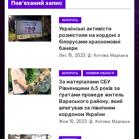
Пов’язаний запис
а
БІЛОРУСЬ
п
Українські активісти
и
розмістили на кордоні з
білорусами красномовні
с
банери
Лис 15, 2023
Котова Маріана
і
в
БІЛОРУСЬ
НОВИНИ ОБЛАСТІ
За матеріалами СБУ
Рівненщини 6,5 років за
ґратами проведе житель
Вараського району, який
шпигував за північним
кордоном України
Жов 10, 2023
Котова Маріана