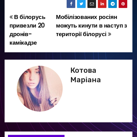
В білорусь
Мобілізованих росіян
Н
привезли 20
можуть кинути в наступ з
а
дронів-
території білорусі
камікадзе
в
і
г
Котова
Маріана
а
ц
і
я
з