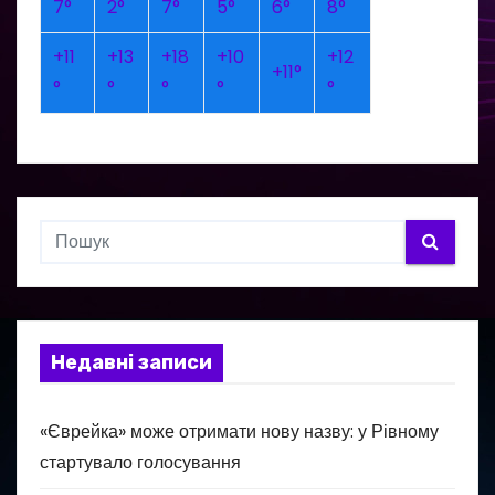
7°
2°
7°
5°
6°
8°
+
11
+
13
+
18
+
10
+
12
+
11°
°
°
°
°
°
Недавні записи
«Єврейка» може отримати нову назву: у Рівному
стартувало голосування