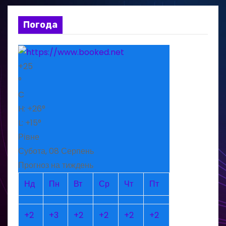
Погода
+
25
°
C
H:
+
26°
L:
+
15°
Рівне
Субота, 08 Серпень
Прогноз на тиждень
Нд
Пн
Вт
Ср
Чт
Пт
+
2
+
3
+
2
+
2
+
2
+
2