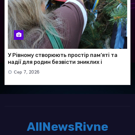
У Рівному створюють простір пам’яті та
надії для родин безвісти зниклих і
полонених військових
Сер 7, 2026
AllNewsRivne