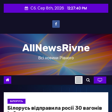
П
Сб. Сер 8th, 2026
12:27:41 PM
е
р
е
й
т
AllNewsRivne
и
д
Всі новини Рівного
о
в
м
і
с
т
у
БІЛОРУСЬ
Білорусь відправила росії 30 вагонів