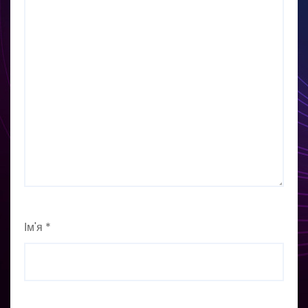
Ім'я
*