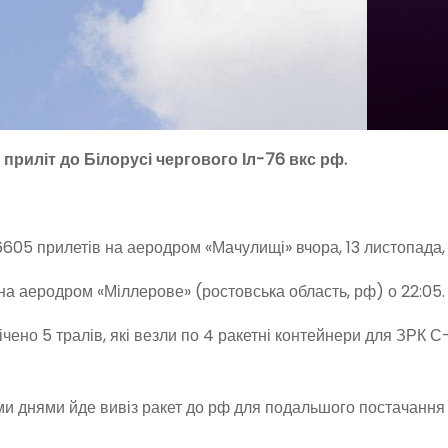
приліт до Білорусі чергового Іл-76 вкс рф.
05 прилетів на аеродром «Мачулищі» вчора, 13 листопада, о
 на аеродром «Міллерове» (ростовська область, рф) о 22:05.
чено 5 тралів, які везли по 4 ракетні контейнери для ЗРК
іми днями йде вивіз ракет до рф для подальшого постачання