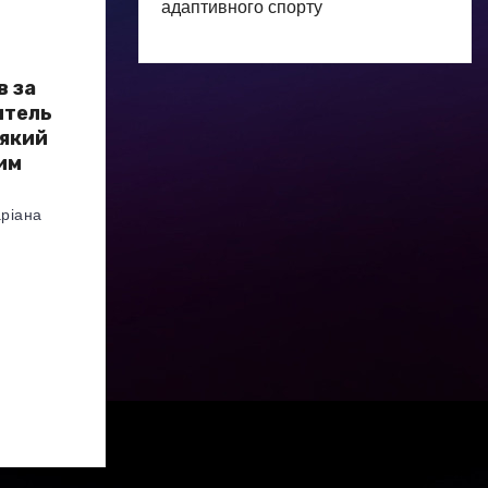
адаптивного спорту
в за
итель
 який
ним
ріана