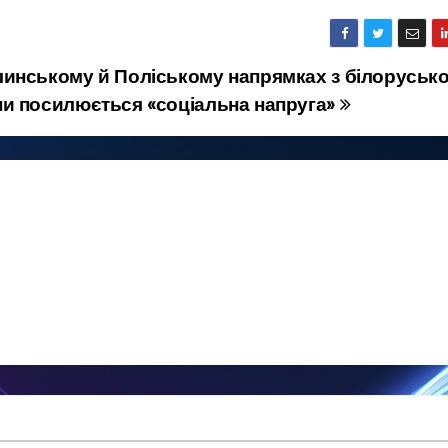
инському й Поліському напрямках з білорусько
и посилюється «соціальна напруга»