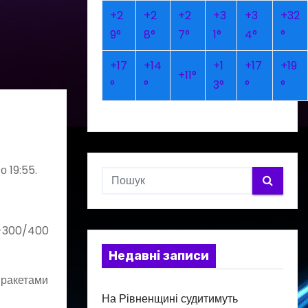
+
2
+
2
+
2
+
3
+
3
+
32
9°
8°
7°
1°
4°
°
+
17
+
14
+
1
+
17
+
19
+
11°
°
°
3°
°
°
 19:55.
 С-300/400
Недавні записи
 ракетами
На Рівненщині судитимуть