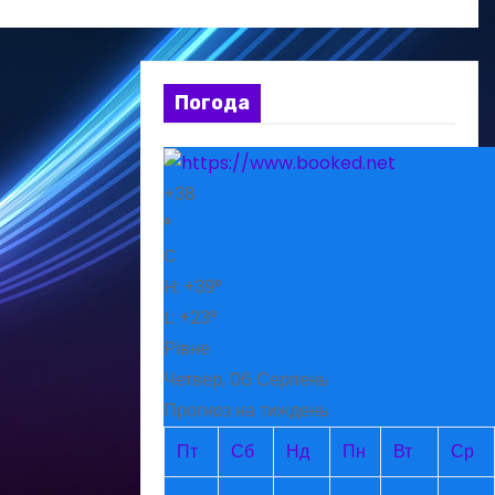
Погода
+
38
°
C
H:
+
39°
L:
+
23°
Рівне
Четвер, 06 Серпень
Прогноз на тиждень
Пт
Сб
Нд
Пн
Вт
Ср