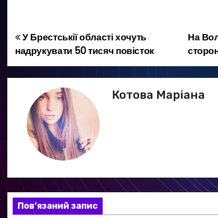
У Брестськії області хочуть
На Вол
Н
надрукувати 50 тисяч повісток
сторон
а
в
Котова Маріана
і
г
а
ц
і
я
Пов’язаний запис