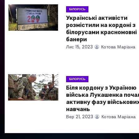
з
БІЛОРУСЬ
а
Українські активісти
розмістили на кордоні з
п
білорусами красномовні
банери
и
Лис 15, 2023
Котова Маріана
с
і
в
БІЛОРУСЬ
Біля кордону з Україною
війська Лукашенка поча
активну фазу військови
навчань
Вер 21, 2023
Котова Маріана