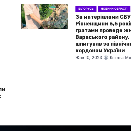
БІЛОРУСЬ
НОВИНИ ОБЛАСТІ
За матеріалами СБУ
Рівненщини 6,5 рокі
ґратами проведе ж
Вараського району,
шпигував за північ
кордоном України
Жов 10, 2023
Котова Ма
ли
х