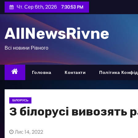
П
Чт. Сер 6th, 2026
7:30:55 PM
е
р
AllNewsRivne
е
й
т
Всі новини Рівного
и
д
о
Головна
Контакти
Політика Конфід
в
м
і
БІЛОРУСЬ
с
З білорусі вивозять 
т
у
Лис 14, 2022