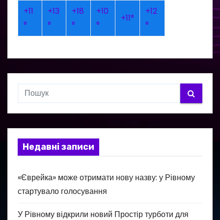
+
11
+
13
+
18
+
10
+
12
+
11°
°
°
°
°
°
Недавні записи
«Єврейка» може отримати нову назву: у Рівному
стартувало голосування
У Рівному відкрили новий Простір турботи для