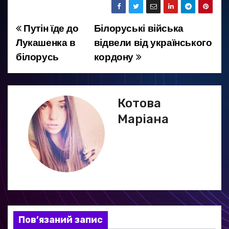
Путін їде до
Білоруські війська
Н
Лукашенка в
відвели від українського
а
білорусь
кордону
в
і
Котова
г
Маріана
а
ц
і
я
Пов’язаний запис
з