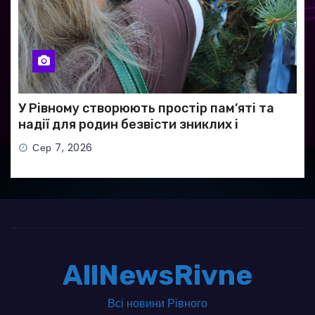
У Рівному створюють простір пам’яті та
надії для родин безвісти зниклих і
полонених військових
Сер 7, 2026
AllNewsRivne
Всі новини Рівного