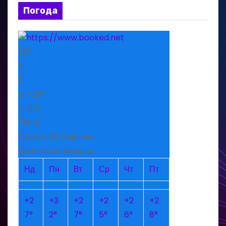
Погода
+
25
°
C
H:
+
26°
L:
+
15°
Рівне
Субота, 08 Серпень
Прогноз на тиждень
Нд
Пн
Вт
Ср
Чт
Пт
+
2
+
3
+
2
+
2
+
2
+
2
7°
2°
7°
5°
6°
8°