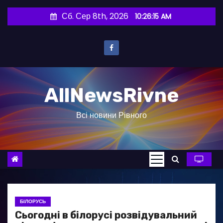
П
Сб. Сер 8th, 2026
10:26:16 AM
е
р
е
й
т
AllNewsRivne
и
д
Всі новини Рівного
о
в
м
і
с
т
у
БІЛОРУСЬ
Сьогодні в білорусі розвідувальний