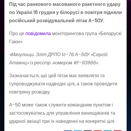
Під час ранкового масованого ракетного удару
по Україні 16 грудня у білорусі в повітря підняли
російський розвідувальний літак А-50У.
Про це
повідомила
моніторингова група «Беларускі
Гаюн».
«Мачулищи. Зліт ДРЛО Іл-76 А-50У «Сергій
Атаянц» із реєстр. номером RF-93966».
Зазначається, що цей літак має виявляти та
супроводжувати надводні цілі, а також проводити
повітряну розвідку.
А-50 може також служити командним пунктом і
застосовуватись для управління винищувачів та
ударної авіації при їх наведенні на конкретні цілі.