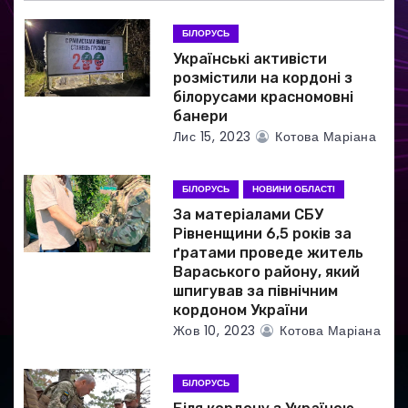
а
БІЛОРУСЬ
Українські активісти
п
розмістили на кордоні з
білорусами красномовні
и
банери
Лис 15, 2023
Котова Маріана
с
і
БІЛОРУСЬ
НОВИНИ ОБЛАСТІ
в
За матеріалами СБУ
Рівненщини 6,5 років за
ґратами проведе житель
Вараського району, який
шпигував за північним
кордоном України
Жов 10, 2023
Котова Маріана
БІЛОРУСЬ